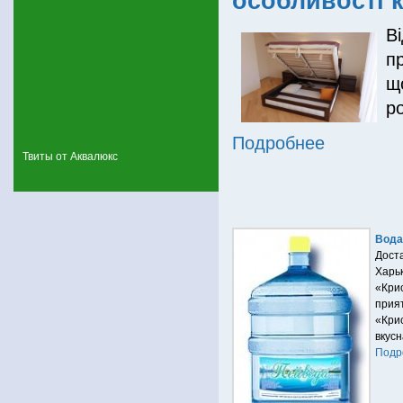
особливості к
В
п
що
р
Подробнее
Твиты от Аквалюкс
Вода
Дост
Хар
«Кри
прия
«Кри
вкусн
Подро