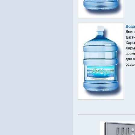
Вода
Дост
дист
Харь
Харьк
время
для 
осущ