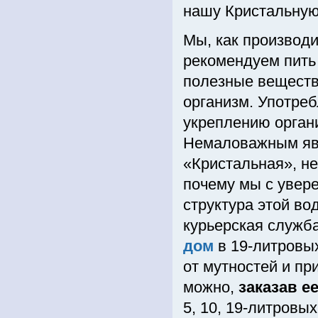
нашу Кристальную
Мы, как производ
рекомендуем пить 
полезные вещества
организм. Употре
укреплению орган
Немаловажным явля
«Кристальная», н
почему мы с увере
структура этой во
курьерская служб
дом
в 19-литровы
от мутностей и пр
можно,
заказав ее
5, 10, 19-литровы