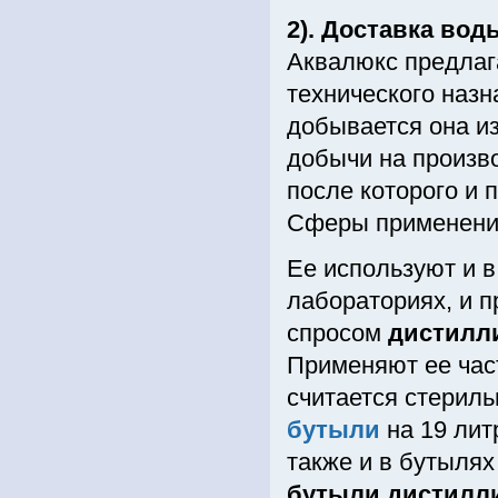
2). Доставка во
Аквалюкс предлаг
технического назн
добывается она из
добычи на произв
после которого и 
Сферы применения
Ее используют и в
лабораториях, и п
спросом
дистилл
Применяют ее част
считается стерил
бутыли
на 19 лит
также и в бутылях
бутыли дистилл