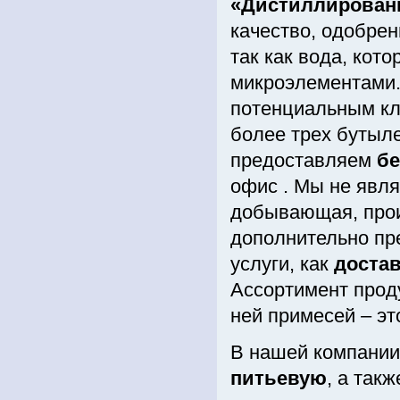
«Дистиллирован
качество, одобре
так как вода, ко
микроэлементами.
потенциальным кл
более трех бутыл
предоставляем
б
офис . Мы не явля
добывающая, прои
дополнительно пр
услуги, как
доста
Ассортимент проду
ней примесей – эт
В нашей компании
питьевую
, а так