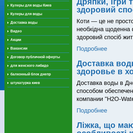
Дряпки, ігри 
Кулеры для воды Киев
здоровий спо
Кулеры для воды
Коти — це не просто
Доставка воды
необхідна щоденна 
Видео
здоровий спосіб жит
Акции
Подробнее
Вакансии
Договор публичной оферты
Доставка вод
для женского либидо
здоровье в х
балконный блок днепр
Доставка воды в Дн
штукатурка киев
способом обеспечен
компании "H2O-Wate
Подробнее
Ліжка, що ма