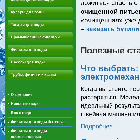
ложиться спасть с
очищенной питье
Кулеры для воды
«очищенная» уже 
Товары для воды
–
заказать бутил
Промышленные фильтры
Полезные ст
Фильтры для воды
Насосы для воды
Что выбрать:
электромеха
Трубы, фитинги и краны
Когда вы стоите пе
О компании
растеряться. Модел
Новости о воде
идеальный результа
Все о воде
швейная машина или
Фильтры для воды бытовые
Подробнее
Фильтры для воды
промышленные