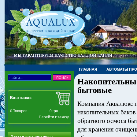
ГЛАВНАЯ
АВТОМАТЫ ПР
Накопительные
ТРУБЫ, ФИТИНГИ, КРАНЫ
бытовые
Ваш заказ
Компания Аквалюкс п
накопительных баков
0
Товаров
-
0 грн
Перейти к заказу
обратного осмоса быто
для хранения очищен
Заказ и доставка воды