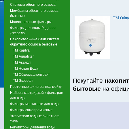
Системы обратного осмоса
Мембраны обратного осмоса
бытовые
ТМ Обще
Магистральные фильтры
Фильтры для воды Родинне
Джерело
Накопительные баки систем
обратного осмоса бытовые
TM Kaplya
ТМ Aquafilter
ТМ Аквакут
ТМ Новая Вода
ТМ Общемашконтракт
Покупайте
накопит
ТМ Экософт
Проточные фильтры под мойку
бытовые
на офици
Наборы картриджей к фильтрам
для воды
Фильтры магнитные для воды
Фильтры самопромывные
Умягчители воды кабинетного
типа
Регуляторы давления воды