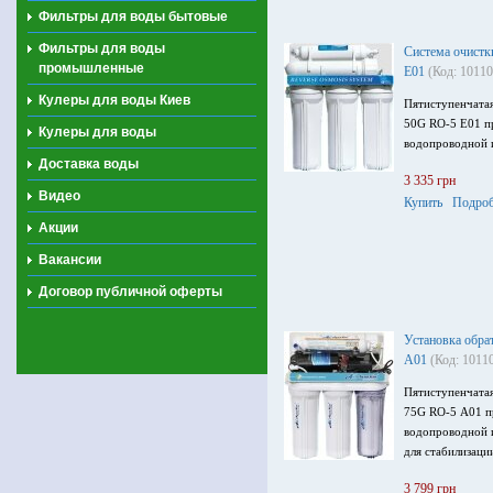
Фильтры для воды бытовые
Фильтры для воды
Система очистк
промышленные
Е01
(Код: 10110
Кулеры для воды Киев
Пятиступенчатая
50G RO-5 Е01 п
Кулеры для воды
водопроводной и
Доставка воды
3 335 грн
Видео
Купить
Подроб
Акции
Вакансии
Договор публичной оферты
Установка обра
A01
(Код: 1011
Пятиступенчатая
75G RO-5 А01 п
водопроводной и
для стабилизаци
3 799 грн