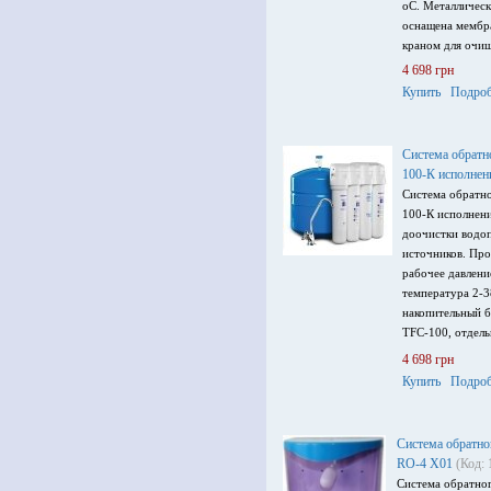
оС. Металлическ
оснащена мембр
краном для очи
4 698 грн
Купить
Подроб
Система обрат
100-К исполнен
Система обратн
100-К исполнени
доочистки водо
источников. Про
рабочее давлени
температура 2-3
накопительный б
TFC-100, отдел
воды.
4 698 грн
Купить
Подроб
Система обратно
RO-4 X01
(Код:
Система обратног