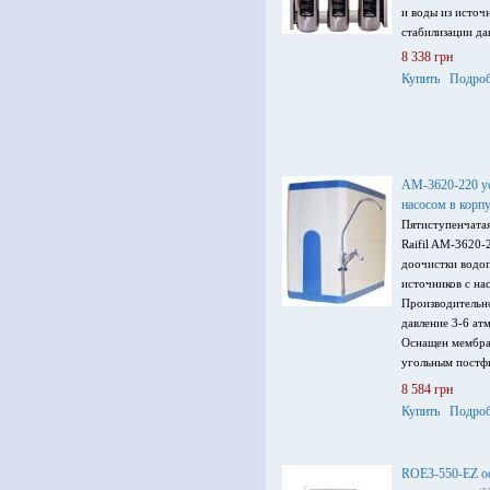
и воды из источ
стабилизации да
8 338 грн
Купить
Подроб
AM-3620-220 ус
насосом в корп
Пятиступенчатая
Raifil AM-3620-
доочистки водо
источников с на
Производительно
давление 3-6 ат
Оснащен мембра
угольным постф
воды, отдельным
8 584 грн
Купить
Подроб
ROE3-550-EZ о