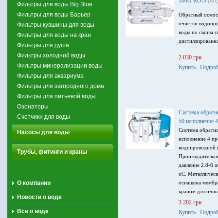
100G RO-3
(Ко
Фильтры для воды Big Blue
Фильтры для воды Барьер
Обратный осмос
очистки водопр
Фильтры кувшины для воды
воды по своим 
Фильтры для воды на кран
дистиллированн
Фильтры для душа
Фильтры холодной воды
2 030 грн
Фильтры минерализации воды
Купить
Подроб
Фильтры для аквариума
Фильтры для загородного дома
Фильтры для питьевой воды
Озонаторы
Система обрат
Счетчики для воды
50 исполнение 4
Система обратн
Насосы для воды
исполнение 4 пр
водопроводной и
Трубы, фитинги и краны
Производительно
давление 2.8-6 
оС. Металлическ
О компании
оснащена мембр
краном для очи
Новости о воде
3 202 грн
Все о воде
Купить
Подроб