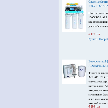
Система обратн
100G RO-6 A02
Шестиступенчат
100G RO-6 А02 
водопроводной и
для стабилизаци
6 177 грн
Купить
Подроб
Водоочистной ф
AQUAFILTER 
Фильтр воды с 
AQUAFILTER SX
система оснаще
картриджами A
которые удаляют
загрязнения (рж
линейным уголь
который удаляет
6 293 грн