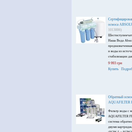
Сертифицирова
осмоса ABSOL
1013006)
Шестиступенчат
Наша Вода Abso
предназначенна
и воды из источ
стабилизации да
9 993 грн
Купить
Подроб
Обратный осмос
AQUAFILTER
Фильтр воды с 
AQUAFILTER FR
система обратно
двумя картридж