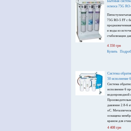
Бытовая систем
осмоса 75G RO
Пятиступенчатая
75G RO-5 FF с 
предназначенная
и воды из источ
стабилизации да
4 350 грн
Купить
Подроб
Система обрат
50 исполнение 6
Система обратн
исполнение 6 пр
водопроводной и
Производительно
давление 2.8-6 
оС. Металлическ
оснащена мембр
краном для очи
4 408 грн