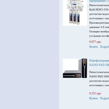
картриджами
(К
Пятиступенчатая
Raifil ROE3-550
доочистки водо
источников с на
Производительно
давление 3-6 ат
Оснащен мембра
угольным постф
воды, отдельным
9 077 грн
Купить
Подроб
Нанофильтрацио
NANO PAD 50
Пятиступенчата
NANO PAD 500G 
доочистки водо
источников с по
9 251 грн
Купить
Подроб