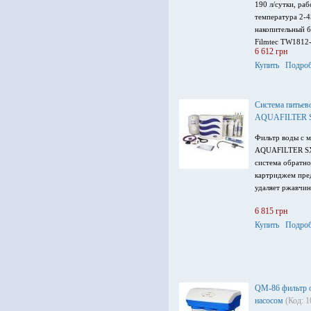
190 л/сутки, раб
температура 2-4
накопительный б
Filmtec TW1812
6 612 грн
для улучшения в
Купить
Подроб
для чистой воды
Система питьев
AQUAFILTER 
Фильтр воды с 
AQUAFILTER SX
система обратно
картриджем пре
удаляет ржавчин
6 815 грн
Купить
Подроб
QM-86 фильтр о
насосом
(Код: 