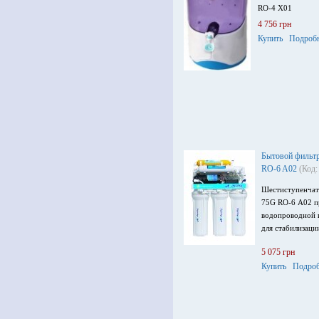
RO-4 X01
4 756 грн
Купить
Подроб
Бытовой фильтр
RO-6 A02
(Код:
Шестиступенчат
75G RO-6 А02 п
водопроводной и
для стабилизаци
5 075 грн
Купить
Подроб