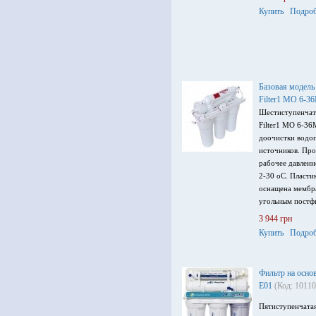
Купить
Подроб
Базовая модель
Filter1 МO 6-3
Шестиступенчат
Filter1 МO 6-36
доочистки водо
источников. Про
рабочее давлени
2-30 оС. Пласти
оснащена мембр
угольным постф
воды, минерализ
3 944 грн
чистой воды.
Купить
Подроб
Фильтр на осно
Е01
(Код: 10110
Пятиступенчатая