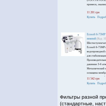
(FCPS 5 и FCPS2
примеси, окалин
11 201 грн
Купить
Подроб
Ecosoft 6-75MР
помпой
(Код: 1
Шестиступенчат
Ecosoft 6-75MР 
водопроводной и
для стабилизаци
Производительно
давление 3-6 ат
Металлический н
оснащена мембр
угольным постф
11 542 грн
воды, минерали
Купить
Подроб
краном для чист
Фильтры разной про
(стандартные, наст