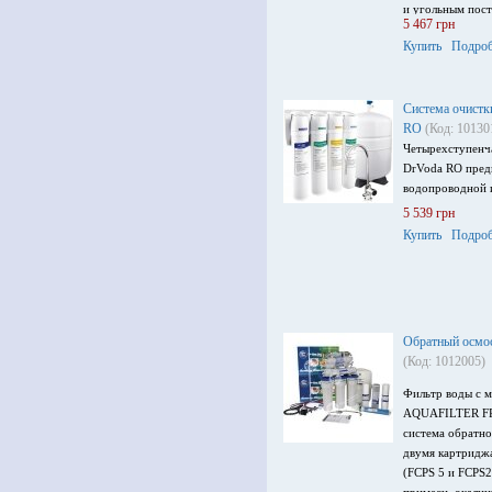
и угольным пост
5 467 грн
воды, отдельным
Купить
Подроб
Система очист
RO
(Код: 10130
Четырехступенча
DrVoda RO пред
водопроводной и
5 539 грн
Купить
Подроб
Обратный осм
(Код: 1012005)
Фильтр воды с 
AQUAFILTER FR
система обратно
двумя картридж
(FCPS 5 и FCPS2