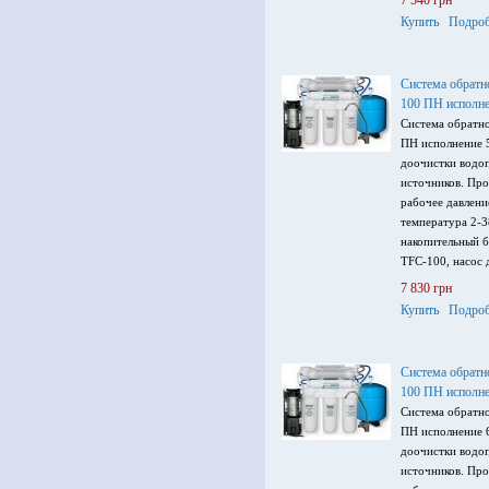
7 540 грн
краном для чист
Купить
Подроб
Система обрат
100 ПН исполне
Система обратн
ПН исполнение 5
доочистки водо
источников. Про
рабочее давлени
температура 2-3
накопительный б
TFC-100, насос 
отдельным кран
7 830 грн
Купить
Подроб
Система обрат
100 ПН исполне
Система обратн
ПН исполнение 6
доочистки водо
источников. Про