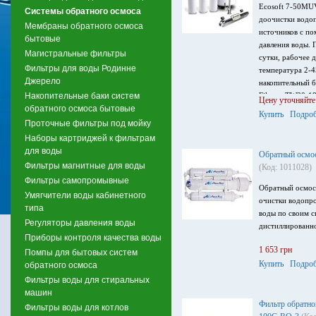
Ecosoft 7-50МU
Системы обратного осмоса
доочистки водо
Мембраны обратного осмоса
источников с по
бытовые
давления воды. 
Магистральные фильтры
сутки, рабочее д
Фильтры для воды Родинне
температура 2-4
Джерело
накопительный б
Накопительные баки систем
Filmtec TW30-1
Цену уточняйте
обратного осмоса бытовые
постфильтром дл
Купить
Подроб
минерализаторо
Проточные фильтры под мойку
краном для чист
Наборы картриджей к фильтрам
для воды
Обратный осмо
Фильтры магнитные для воды
(Код: 1011028)
Фильтры самопромывные
Обратный осмос
Умягчители воды кабинетного
очистки водопр
типа
воды по своим 
Регуляторы давления воды
дистиллированн
Приборы контроля качества воды
1 653 грн
Помпы для бытовых систем
Купить
Подроб
обратного осмоса
Фильтры воды для стиральных
машин
Фильтр обратно
Фильтры воды для котлов