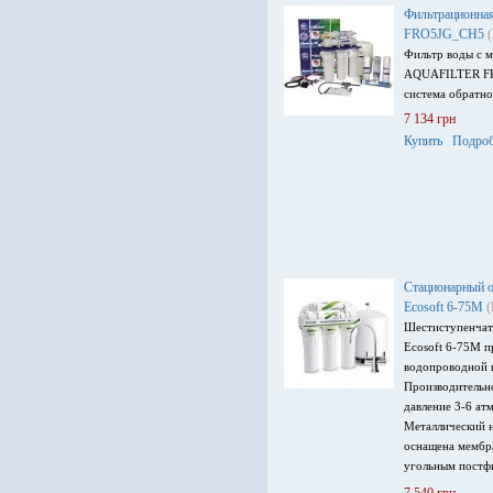
Фильтрационная
FRO5JG_CH5
Фильтр воды с 
AQUAFILTER FR
система обратно
7 134 грн
Купить
Подроб
Стационарный о
Ecosoft 6-75M
(
Шестиступенчат
Ecosoft 6-75М п
водопроводной и
Производительно
давление 3-6 ат
Металлический н
оснащена мембр
угольным постф
воды, минерали