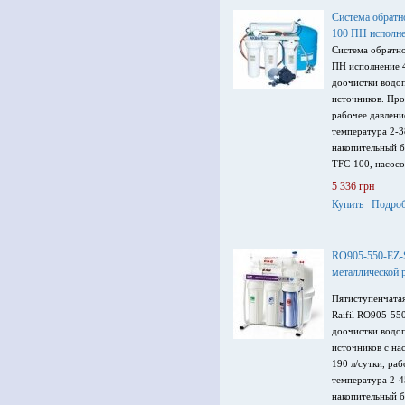
Система обрат
100 ПН исполне
Система обратн
ПН исполнение 4
доочистки водо
источников. Про
рабочее давлени
температура 2-3
накопительный б
TFC-100, насосо
отдельным кран
5 336 грн
Купить
Подроб
RO905-550-EZ-S
металлической 
Пятиступенчатая
Raifil RO905-55
доочистки водо
источников с на
190 л/сутки, раб
температура 2-4
накопительный б