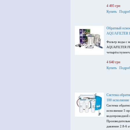
4 495 грн
Купить
Подроб
Обратный осмос
AQUAFILTER 
Фильтр воды с 
AQUAFILTER F
четырёхступенча
4 640 грн
Купить
Подроб
Система обрат
100 исполнение
Система обратн
исполнение 5 пр
водопроводной и
Производительно
давление 2.8-6 