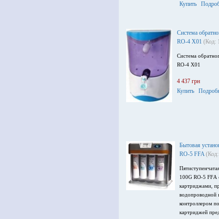
Купить
Подроб
Система обратно
RO-4 X01
(Код:
Система обратног
RO-4 X01
4 437 грн
Купить
Подроб
Бытовая устано
RO-5 FFA
(Код:
Пятиступенчатая
100G RO-5 FFА 
картриджами, пр
водопроводной и
контроллером п
картриджей пред