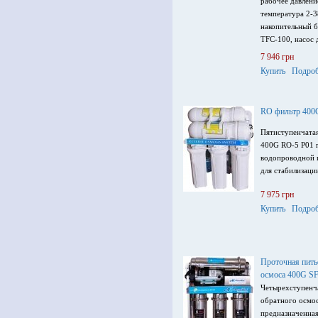
рабочее давлени
температура 2-3
накопительный б
TFC-100, насос 
отдельным кран
7 946 грн
Купить
Подроб
RO фильтр 400
Пятиступенчатая
400G RO-5 Р01 
водопроводной и
для стабилизаци
7 975 грн
Купить
Подроб
Проточная пить
осмоса 400G S
Четырехступенча
обратного осмо
предназначенна