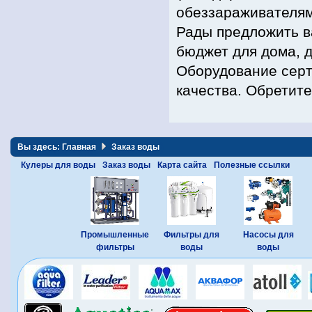
обеззараживателям
Рады предложить в
бюджет для дома, 
Оборудование сер
качества. Обретите
Вы здесь:
Главная
Заказ воды
Кулеры для воды
Заказ воды
Карта сайта
Полезные ссылки
Промышленные
Фильтры для
Насосы для
фильтры
воды
воды