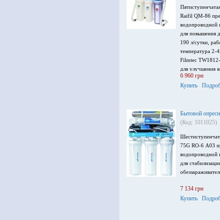
Пятиступенчатая
Raifil QM-86 пр
водопроводной и
для повышения д
190 л/сутки, раб
температура 2-
Filmtec TW1812
для улучшения в
6 960 грн
для чистой воды
Купить
Подроб
Бытовой опрес
(Код: 1011025)
Шестиступенчат
75G RO-6 А03 п
водопроводной и
для стабилизаци
обеззараживател
7 134 грн
Купить
Подроб