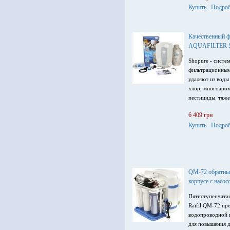
Купить
Подроб
Качественный ф
AQUAFILTER 
Shopure - систе
фильтрационным
удаляют из воды
хлор, многоаро
пестициды. тяже
6 409 грн
Купить
Подроб
QM-72 обратный
корпусе с насос
Пятиступенчатая
Raifil QM-72 пр
водопроводной и
для повышения д