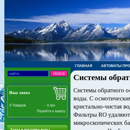
ГЛАВНАЯ
АВТОМАТЫ ПР
Системы обрат
ТРУБЫ, ФИТИНГИ, КРАНЫ
Системы обратного о
Ваш заказ
воды. С осмотическим
кристально-чистая во
0
Товаров
-
0 грн
Перейти к заказу
Фильтры RO удаляют 
микроскопических бак
Заказ и доставка воды