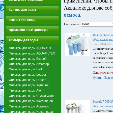
применении. Чтобы п
Аквалюкс для вас со
Кулеры для воды
осмоса
.
Товары для воды
Сортировка:
Промышленные фильтры
Фильтр обратно
обеззараживат
Фильтры для воды
(Код: 1014050)
Фильтры для воды AQUA KUT
Шестиступенчат
Фильтры для воды AQUAFILTER
Наша Вода Abso
предназначенна
Фильтры для воды Ecosoft
и воды из источ
Фильтры для воды Аквафор
ультрафиолетово
Фильтры для воды Raifil
Цену уточняйте
Фильтры для воды Leader
Купить
Подроб
Фильтры для воды Гейзер
Фильтры для воды Aqualine
Фильтры для воды Atoll
Фильтры для воды Crystal Water
Фильтры для воды Watermelon
Ecosoft 7-50МU
обратного осмо
Фильтры для воды Аквамакс
Семиступенчатая
Фильтры для воды Новая вода