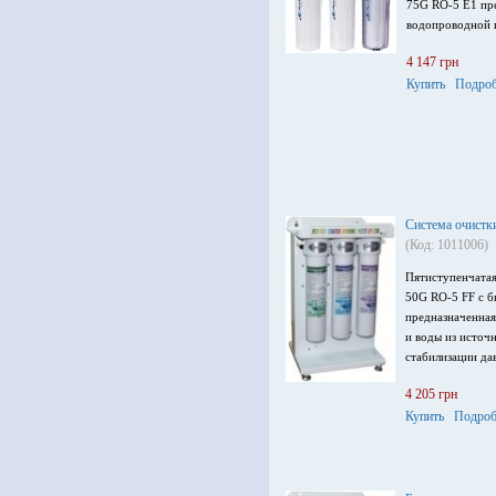
75G RO-5 Е1 пр
водопроводной и
4 147 грн
Купить
Подроб
Система очистк
(Код: 1011006)
Пятиступенчатая
50G RO-5 FF с 
предназначенная
и воды из источ
стабилизации да
4 205 грн
Купить
Подроб