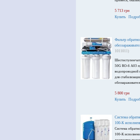
примеси, окалин
5 713 грн
Купить
Подроб
Фильтр обратно
обеззараживат
1011011)
Шестиступенчат
50G RO-6 А03 п
водопроводной и
для стабилизаци
обеззараживател
5 800 грн
Купить
Подроб
Система обрат
100-К исполнен
Система обратн
100-К исполнени
доочистки водо