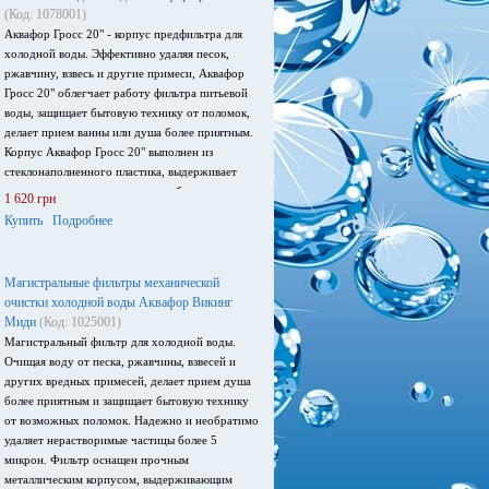
(Код: 1078001)
Аквафор Гросс 20" - корпус предфильтра для
холодной воды. Эффективно удаляя песок,
ржавчину, взвесь и другие примеси, Аквафор
Гросс 20" облегчает работу фильтра питьевой
воды, защищает бытовую технику от поломок,
делает прием ванны или душа более приятным.
Корпус Аквафор Гросс 20" выполнен из
стеклонаполненного пластика, выдерживает
высокое давление и оснащен удобным
1 620 грн
поворачивающимся кронштейном. Может быть
Купить
Подробнее
укомплектован сменными модулями стандарта
BigBlue 20". Замену фильтрующего модуля
сильно упрощает быстроразъемное крепление.
Магистральные фильтры механической
очистки холодной воды Аквафор Викинг
Миди
(Код: 1025001)
Магистральный фильтр для холодной воды.
Очищая воду от песка, ржавчины, взвесей и
других вредных примесей, делает прием душа
более приятным и защищает бытовую технику
от возможных поломок. Надежно и необратимо
удаляет нерастворимые частицы более 5
микрон. Фильтр оснащен прочным
металлическим корпусом, выдерживающим