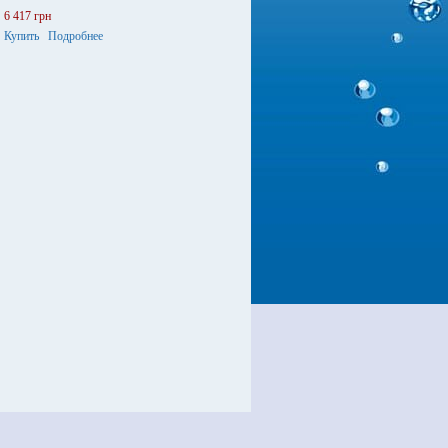
высокое давление и механические нагрузки.
6 417 грн
Укомплектован сменным модулем В515-ПХ5 с
Купить
Подробнее
максимальным ресурсом - 50 000 л. Благодаря
особенностям конструкции, фильтр удобно
размещать и обслуживать даже в
труднодоступных местах.