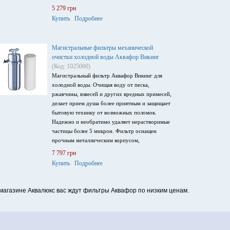
корпусом, выдерживающим высокое давление и
5 279 грн
механические нагрузки. Он обладает высокой
Купить
Подробнее
скоростью фильтрации - 10 л/мин. Благодаря
особенностям конструкции, фильтр удобно
размещать и обслуживать даже в
Магистральные фильтры механической
труднодоступных местах. Небольшой размер
очистки холодной воды Аквафор Викинг
Викинг Мини позволяет использовать его в
(Код: 1025000)
условиях небольшой квартиры.
Магистральный фильтр Аквафор Викинг для
холодной воды. Очищая воду от песка,
ржавчины, взвесей и других вредных примесей,
делает прием душа более приятным и защищает
бытовую технику от возможных поломок.
Надежно и необратимо удаляет нерастворимые
частицы более 5 микрон. Фильтр оснащен
прочным металлическим корпусом,
выдерживающим высокое давление и
7 797 грн
механические нагрузки. Укомплектован
Купить
Подробнее
сменным модулем В520-ПХ5 с максимальным
ресурсом - 50 000 л. Благодаря особенностям
конструкции, фильтр удобно размещать и
магазине Аквалюкс вас ждут фильтры Аквафор по низким ценам.
обслуживать даже в труднодоступных местах.