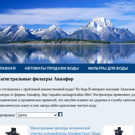
ГЛАВНАЯ
АВТОМАТЫ ПРОДАЖИ ВОДЫ
ФИЛЬТРЫ ДЛЯ ВОДЫ
РУБЫ, ФИТИНГИ, КРАНЫ
КОНТАКТЫ
агистральные фильтры Аквафор
 столкнулись с проблемой некачественной воды? Не беда В интернет магазине Аквалюкс
льтры от фирмы Аквафор. http://aqualux.ua/magistralnie-filtri/ Эти фильтры применяют 
ханических и органических примесей, что пагубно влияют на здоровье и службу сантехн
мволическую плату и уже завтра пейте кристально чистую воду.
ртировка:
Магистральные фильтры механической
очистки холодной воды Аквафор Гросс Миди