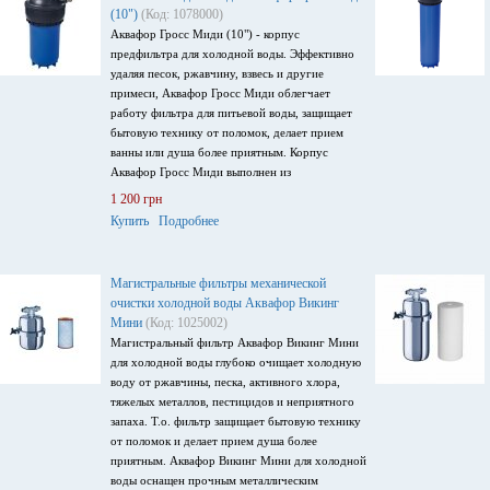
(10")
(Код: 1078000)
Аквафор Гросс Миди (10") - корпус
предфильтра для холодной воды. Эффективно
удаляя песок, ржавчину, взвесь и другие
примеси, Аквафор Гросс Миди облегчает
работу фильтра для питьевой воды, защищает
бытовую технику от поломок, делает прием
ванны или душа более приятным. Корпус
Аквафор Гросс Миди выполнен из
стеклонаполненного пластика, выдерживает
1 200 грн
высокое давление и оснащен удобным
Купить
Подробнее
поворачивающимся кронштейном. Может быть
укомплектован сменными модулями стандарта
BigBlue 10". Замену фильтрующего модуля
Магистральные фильтры механической
сильно упрощает быстроразъемное крепление.
очистки холодной воды Аквафор Викинг
Мини
(Код: 1025002)
Магистральный фильтр Аквафор Викинг Мини
для холодной воды глубоко очищает холодную
воду от ржавчины, песка, активного хлора,
тяжелых металлов, пестицидов и неприятного
запаха. Т.о. фильтр защищает бытовую технику
от поломок и делает прием душа более
приятным. Аквафор Викинг Мини для холодной
воды оснащен прочным металлическим