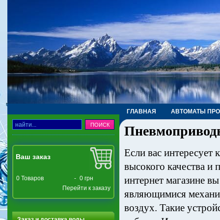
ГЛАВНАЯ
АВТОМАТЫ ПР
Пневмоприводы
ТРУБЫ, ФИТИНГИ, КРАНЫ
Если вас интересует
Ваш заказ
высокого качества и 
интернет магазине в
0
Товаров
-
0 грн
Перейти к заказу
являющимися механич
воздух. Такие устро
Заказ и доставка воды