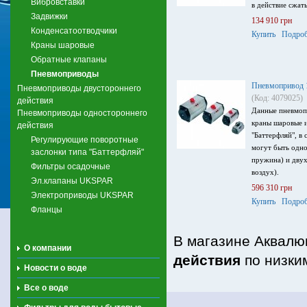
Вибровставки
в действие сжат
Задвижки
134 910 грн
Конденсатоотводчики
Купить
Подроб
Краны шаровые
Обратные клапаны
Пневмоприводы
Пневмопривод 1
Пневмоприводы двустороннего
(Код: 4079025)
действия
Данные пневмоп
Пневмоприводы одностороннего
краны шаровые и
действия
"Баттерфляй", в
Регулирующие поворотные
могут быть одно
заслонки типа "Баттерфляй"
пружина) и двух
Фильтры осадочные
воздух).
Эл.клапаны UKSPAR
596 310 грн
Электроприводы UKSPAR
Купить
Подроб
Фланцы
В магазине Аквалю
О компании
действия
по низки
Новости о воде
Все о воде