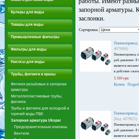
работы. Имеют разны
запорной арматуры. К
Кулеры для воды
заслонки.
Товары для воды
Сортировка:
Промышленные фильтры
Пневмопривод 1
4079000)
Фильтры для воды
Пневмопривод о
раб.давление- 8
Насосы для воды
является механ
в действие сжат
Трубы, фитинги и краны
5 310 грн
Фитинги резьбовые и запорная
Купить
Подроб
арматура
Металлопластиковые трубы,
фитинги
Трубы и фитинги для холодной и
Пневмопривод 1
горячей воды ПВХ
(Код: 4079021)
Запорная арматура Ukspar
Пневмопривод о
Предохранительные клапаны
раб.давление- 8
Вентили
является механ