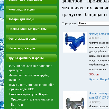
фильтров – производ
механических включе
Кулеры для воды
градусов. Защищают 
Товары для воды
Сортировка:
Промышленные фильтры
Фильтр осадоч
4086001)
Фильтры для воды
Фильтр осадочны
очистки любой 
Насосы для воды
движущейся в т
примесей размер
Трубы, фитинги и краны
предотвращения
трубопроводной
Фитинги резьбовые и запорная
оборудования.
арматура
375 грн
Металлопластиковые трубы,
Купить
Подроб
фитинги
Трубы и фитинги для холодной и
горячей воды ПВХ
Фильтр фланцев
Запорная арматура Ukspar
(арт.KSV-16F-
Предохранительные клапаны
4086039)
Вентили
Фильтр осадочны