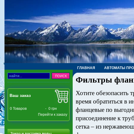
ГЛАВНАЯ
АВТОМАТЫ ПР
Фильтры флан
ТРУБЫ, ФИТИНГИ, КРАНЫ
Хотите обезопасить т
Ваш заказ
время обратиться в и
фланцевые по выгодн
0
Товаров
-
0 грн
Перейти к заказу
присоединение к труб
сетка – из нержавею
Заказ и доставка воды