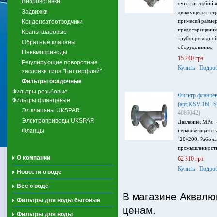
Вибровставки
очистки любой 
Задвижки
движущейся в т
примесей размер
Конденсатоотводчики
предотвращения
Краны шаровые
трубопроводной
Обратные клапаны
оборудования.
Пневмоприводы
15 240 грн
Регулирующие поворотные
Купить
Подроб
заслонки типа "Баттерфляй"
Фильтры осадочные
Фильтры резьбовые
Фильтр фланцев
Фильтры фланцевые
(арт.KSV-16F-
Эл.клапаны UKSPAR
4086042)
Электроприводы UKSPAR
Давление, MPa : 
Фланцы
нержавеющая ста
-20÷200. Рабоча
промышленность
О компании
62 310 грн
Купить
Подроб
Новости о воде
Все о воде
В магазине Аквалю
Фильтры для воды бытовые
ценам.
Фильтры для воды