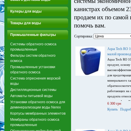
системы экономичной
канистрах объемом 23
Кулеры для воды
продаем их по самой
Товары для воды
помочь вам.
Промышленные фильтры
Сортировка:
Системы обратного осмоса
Aqua Tech RO 1
промышленные
малой производ
Фильтры систем обратного
Aqua Tech RO 1
осмоса
продукт, основу
Промышленные установки
высокоэффектив
обратного осмоса
для предотвращ
Система опреснения морской
минерального ха
воды
обратноосмотич
Дистилляционные системы
работающих на ж
Автоматы питьевой воды
продукта относи
поэтому Aqua T
Установки обратного осмоса для
6 300 грн
использоваться 
деминерализации воды Nerex
Купить
Подроб
воду питьевого 
Корпусы мембранных элементов
Мембраны обратного осмоса
промышленные
Оборудование мойки бутылей