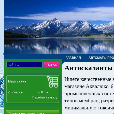
ГЛАВНАЯ
АВТОМАТЫ ПР
Антискаланты
ТРУБЫ, ФИТИНГИ, КРАНЫ
Ищете качественные а
Ваш заказ
магазине Аквалюкс. 6
промышленных систем
0
Товаров
-
0 грн
Перейти к заказу
типов мембран, разр
минимальную токсичн
Заказ и доставка воды