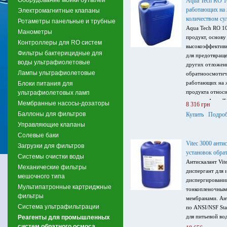
Aqua Tech RO 1
работающих на 
Электромагнитные клапаны
количеством су
Ротаметры панельные и трубные
Aqua Tech RO 1
Манометры
продукт, основу
Контроллеры для RO систем
высокоэффектив
Фильтры бактерицидные для
для предотвраще
воды ультрафиолетовые
других отложен
Лампы ультрафиолетовые
обратноосмотич
работающих на ж
Блоки питания для
продукта относи
ультрафиолетовых ламп
поэтому Aqua T
Мембранные насосы-дозаторы
8 316 грн
использоваться 
Баллоны для фильтров
Купить
Подроб
воду питьевого 
Управляющие клапаны
Солевые баки
Vitec 3000 ант
Загрузки для фильтров
установок обра
Системы очистки воды
Антискалант Vit
Механические фильтры
диспергант для 
мешочного типа
диспергирования
Мультипатронные картриджные
тонкопленочным
фильтры
мембранами. Ан
Система ультрафильтрации
по ANSI/NSF Sta
для питьевой во
Реагенты для промышленных
систем обратного осмоса