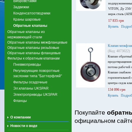
Вибровставки
подпружиненный
Задвижки
VITON, Ду 250/ 
Конденсатоотводчики
нерж.сталь (AIS
Краны шаровые
17 835 грн
Обратные клапаны
Купить
Подроб
Обратные клапаны из
нержавеющей стали
Обратные клапаны межфланцевые
Клапан межфла
Обратные клапаны резьбовые
(Код: 4073022)
Обратные клапаны фланцевые
Клапан обратный
Фильтры к обратным клапанам
предотвращения
Пневмоприводы
потока рабочей 
Регулирующие поворотные
Клапан снабжен 
заслонки типа "Баттерфляй"
горизонтальной 
Фильтры осадочные
центра седла кла
Эл.клапаны UKSPAR
134 096 грн
Электроприводы UKSPAR
Купить
Подроб
Фланцы
Покупайте
обратн
О компании
официальном сайте
Новости о воде