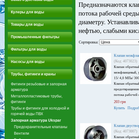
Предназначаются кла
потока рабочей среды
Кулеры для воды
диаметру. Устанавлив
Товары для воды
нефтью, слабыми кис
Промышленные фильтры
Сортировка:
Фильтры для воды
Клапан межфла
(Код: 4073023)
Насосы для воды
Клапан обратны
межфланцевый, у
Трубы, фитинги и краны
15/ 4,0 МПа/ 300
Клапан обратный
Фитинги резьбовые и запорная
предотвращения
арматура
потока рабочей 
Металлопластиковые трубы,
фитинги
203 грн
Купить
Подроб
Трубы и фитинги для холодной и
горячей воды ПВХ
Запорная арматура Ukspar
Клапан двуств
Предохранительные клапаны
(Код: 4073007)
Вентили
Клапан обратны