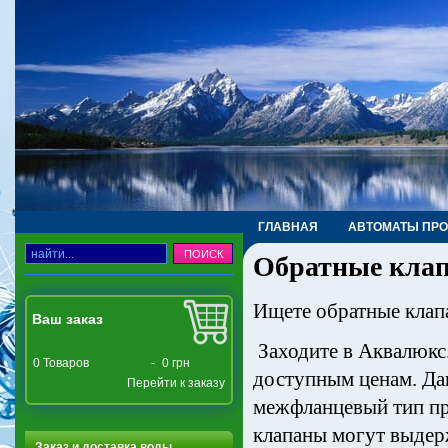
ГЛАВНАЯ
АВТОМАТЫ ПР
Обратные клап
ТРУБЫ, ФИТИНГИ, КРАНЫ
Ищете обратные клап
Ваш заказ
Заходите в Аквалюкс
0
Товаров
-
0 грн
доступным ценам. Да
Перейти к заказу
межфланцевый тип п
клапаны могут выдер
Заказ и доставка воды