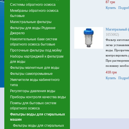
87 грн
Системы обратного осмоса
Купить
Подроб
Мембраны обратного осмоса
бытовые
Магистральные фильтры
Фильтры для воды Родинне
Магитральный 
Джерело
1055002)
Накопительные баки систем
Фильтр изготовл
обратного осмоса бытовые
легко устанавли
Проточные фильтры под мойку
воды. Прозрачны
контролировать 
Наборы картриджей к фильтрам
При растворении
для воды
половину необхо
Фильтры магнитные для воды
418 грн
Фильтры самопромывные
Купить
Подроб
Умягчители воды кабинетного
типа
Регуляторы давления воды
Приборы контроля качества воды
Помпы для бытовых систем
обратного осмоса
Фильтры воды для стиральных
машин
Фильтры воды для стиральных