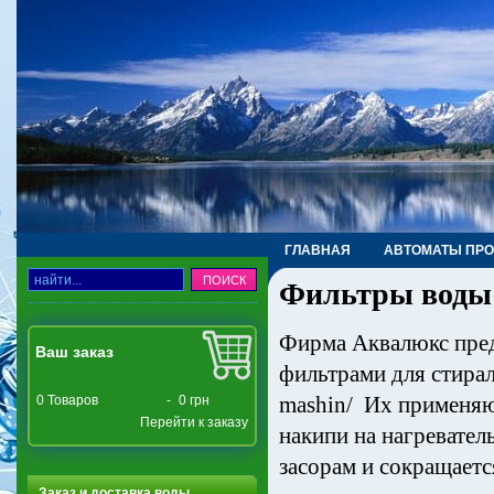
ГЛАВНАЯ
АВТОМАТЫ ПР
Фильтры воды
ТРУБЫ, ФИТИНГИ, КРАНЫ
Фирма Аквалюкс пред
Ваш заказ
фильтрами для стираль
mashin/ Их применяю
0
Товаров
-
0 грн
Перейти к заказу
накипи на нагревател
засорам и сокращает
Заказ и доставка воды