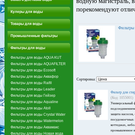
водную магистраль, 
порекомендуют отлич
Кулеры для воды
Товары для воды
Фильтры 
Промышленные фильтры
Фильтры для воды
Фильтры для воды AQUA KUT
Фильтры для воды AQUAFILTER
Фильтры для воды Ecosoft
Фильтры для воды Аквафор
Сортировка:
Фильтры для воды Raifil
Фильтры для воды Leader
Фильтр для ст
Фильтры для воды Гейзер
(Код: 1055001)
Фильтры для воды Aqualine
Универсальный 
Фильтры для воды Atoll
подсоединением.
защита насосов,
Фильтры для воды Crystal Water
посудомоечных 
Фильтры для воды Watermelon
коттеджах, неб
Фильтры для воды Аквамакс
промышленное и
Фильтры для воды Новая вода