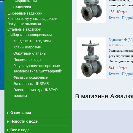
Вибровставки
фланцевое/ сталь
Задвижки
153 180 грн
Шиберные задвижки
Купить
Подроб
Клиновые чугунные задвижки
Латунные задвижки
Стальные задвижки
Шибер с пневмоприводом
Задвижка Ф (3
Конденсатоотводчики
4065022)
Краны шаровые
Задвижка предна
Обратные клапаны
регулирования п
Пневмоприводы
Эпоксидное пок
Регулирующие поворотные
541 110 грн
заслонки типа "Баттерфляй"
Купить
Подроб
Фильтры осадочные
Эл.клапаны UKSPAR
Электроприводы UKSPAR
В магазине Аквалю
Фланцы
О компании
Новости о воде
Все о воде