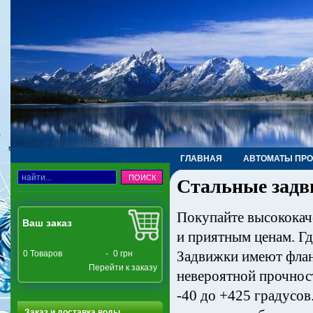
ГЛАВНАЯ
АВТОМАТЫ ПР
Стальные зад
ТРУБЫ, ФИТИНГИ, КРАНЫ
Покупайте высококач
Ваш заказ
и приятным ценам. Гд
Задвижки имеют флан
0
Товаров
-
0 грн
Перейти к заказу
невероятной прочнос
-40 до +425 градусов
Заказ и доставка воды