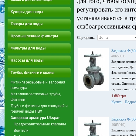
для того, чтобы осущ
регулировать его ин
Кулеры для воды
устанавливаются в тр
Товары для воды
слабоагрессивными с
Промышленные фильтры
Сортировка:
Фильтры для воды
Задвижка Ф (3
4065001)
Насосы для воды
Задвижка клинов
шпинделем, Ду 50
Трубы, фитинги и краны
фланцевое/ стал
перекрытия и ре
Фитинги резьбовые и запорная
среды. Эпоксидн
арматура
герметичности 
Металлопластиковые трубы,
1 680 грн
фитинги
Купить
Подроб
Трубы и фитинги для холодной и
горячей воды ПВХ
Запорная арматура Ukspar
Задвижка Ф (3
Предохранительные клапаны
4065019)
Вентили
Задвижка клинов
шпинделем, Ду 30