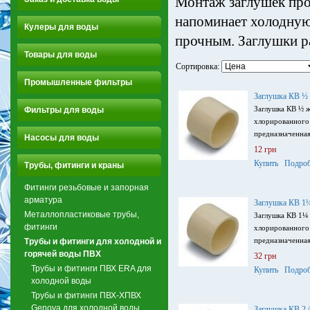
Монтаж заглушек прои
напоминает холодную
Кулеры для воды
прочным. Заглушки р
Товары для воды
Сортировка:
Промышленные фильтры
Заглушка КВ ½
Заглушка КВ ½ ж
Фильтры для воды
хлорированного
предназначенная
Насосы для воды
12 грн
Купить
Подроб
Трубы, фитинги и краны
Фитинги резьбовые и запорная
арматура
Заглушка КВ 1
Металлопластиковые трубы,
Заглушка КВ 1¼ 
фитинги
хлорированного
предназначенная
Трубы и фитинги для холодной и
горячей воды ПВХ
32 грн
Трубы и фитинги ПВХ ERA для
Купить
Подроб
холодной воды
Трубы и фитинги ПВХ-ХПВХ
Genova для холодной воды
Заглушка КВ 2