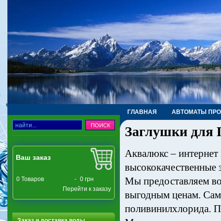
ГЛАВНАЯ
АВТОМАТЫ ПР
Заглушки для 
ТРУБЫ, ФИТИНГИ, КРАНЫ
Аквалюкс – интернет
Ваш заказ
высококачественные 
Мы предоставляем во
0
Товаров
-
0 грн
Перейти к заказу
выгодным ценам. Сам
поливинилхлорида. П
Заказ и доставка воды