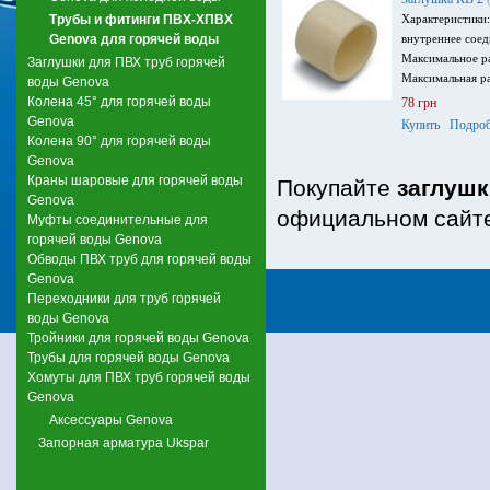
Трубы и фитинги ПВХ-ХПВХ
Характеристики:
Genova для горячей воды
внутреннее соед
Максимальное ра
Заглушки для ПВХ труб горячей
Максимальная ра
воды Genova
Колена 45° для горячей воды
78 грн
Genova
Купить
Подроб
Колена 90° для горячей воды
Genova
Краны шаровые для горячей воды
Покупайте
заглушк
Genova
официальном сайте
Муфты соединительные для
горячей воды Genova
Обводы ПВХ труб для горячей воды
Genova
Переходники для труб горячей
воды Genova
Тройники для горячей воды Genova
Трубы для горячей воды Genova
Хомуты для ПВХ труб горячей воды
Genova
Аксессуары Genova
Запорная арматура Ukspar