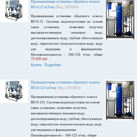
Промышленная установка обратного осмоса
RO-0.15 м3/час
(Код: 2003004)
Промышленная установка обратного осмоса
RO-0.15.
Системы водоподготовки на основе
таких установок
позволяют получать
высококачественную питьевую воду,
дистиллированную воду, глубоко обессоленную
воду, сверхчистую технологическую воду, воду
для медицины и фармацевтики.
Производительность – 100-150 л/час, общее
55 620 грн
солесодержание воды до 2000 мг/л, оснащена
Купить
Подробнее
мембраной
Filmtec
TW
30-2540,
обратноосмотическая установка оборудована
контроллером с возможностью измерения
электропроводности воды, напряжение питания
Промышленная установка обратного осмоса
220В, 50 Гц, потребляемая мощность 0.55 кВт.
RO-0.125 м3/час
(Код: 2003003)
Промышленная установка обратного осмоса
RO-0.125. Системы водоподготовки на основе
таких установок позволяют получать
высококачественную питьевую воду,
дистиллированную воду, глубоко обессоленную
воду, сверхчистую технологическую воду, воду
для медицины и фармацевтики.
Производительность – 100-125 л/час, общее