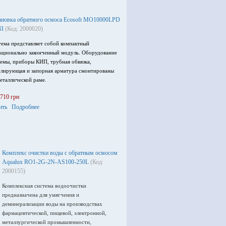
ановка обратного осмоса Ecosoft MO10000LPD
I
(Код: 2000020)
тема представляет собой компактный
кционально законченный модуль. Оборудование
темы, приборы КИП, трубная обвязка,
улирующая и запорная арматура смонтированы
еталлической раме.
 710 грн
ить
Подробнее
Комплекс очистки воды с обратным осмосом
Aqualux RO1-2G-2N-AS100-250L
(Код:
2000155)
Комплексная система водоочистки
предназначена для умягчения и
деминерализации воды на производствах
фармацевтической, пищевой, электронной,
металлургической промышленности,