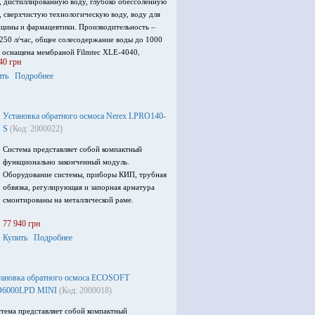
● Напряжение питания – 220В, 50Гц
, дистиллированную воду, глубоко обессоленную
● Установленная мощность – 1.5 кВт
, сверхчистую технологическую воду, воду для
● Габариты установки (ШхГхВ), мм –
цины и фармацевтики. Производительность –
600х500х1000
250 л/час, общее солесодержание воды до 1000
● Вес установки – 80 кг.
, оснащена мембраной Filmtec XLE-4040,
40 грн
тноосмотическая установка оборудована
ить
Подробнее
роллером с возможностью измерения
тропроводности воды, напряжение питания
, 50 Гц, потребляемая мощность 0.75 кВт.
Установка обратного осмоса Nerex LPRO140-
S
(Код: 2000022)
Система представляет собой компактный
функционально законченный модуль.
Оборудование системы, приборы КИП, трубная
обвязка, регулирующая и запорная арматура
смонтированы на металлической раме.
77 940 грн
Купить
Подробнее
тановка обратного осмоса ECOSOFT
6000LPD MINI
(Код: 2000018)
тема представляет собой компактный