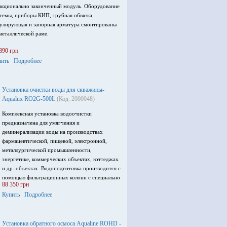
кционально законченный модуль. Оборудование
темы, приборы КИП, трубная обвязка,
улирующая и запорная арматура смонтированы
металлической раме.
890 грн
пить
Подробнее
Установка очистки воды для скважины-
Aqualux RO2G-500L
(Код: 2000048)
Комплексная установка водоочистки
предназначена для умягчения и
деминерализации воды на производствах
фармацевтической, пищевой, электронной,
металлургической промышленности,
энергетике, коммерческих объектах, коттеджах
и др. объектах. Водоподготовка производится с
помощью фильтрационных колонн с специально
88 350 грн
подобранными фильтрующими загрузками.
Купить
Подробнее
Процесс деминерализации осуществляется на
обратноосмотических мембранных элементах.
Основное оборудование установки, приборы
Установка обратного осмоса Aqualine ROHD -