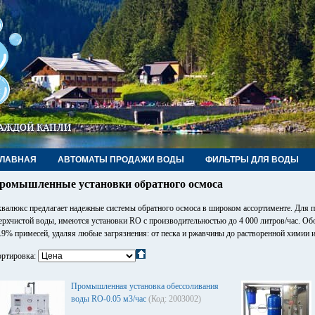
ГЛАВНАЯ
АВТОМАТЫ ПРОДАЖИ ВОДЫ
ФИЛЬТРЫ ДЛЯ ВОДЫ
РУБЫ, ФИТИНГИ, КРАНЫ
КОНТАКТЫ
ромышленные установки обратного осмоса
валюкс предлагает надежные системы обратного осмоса в широком ассортименте. Для
ерхчистой воды, имеются установки RO с производительностью до 4 000 литров/час. Об
.9% примесей, удаляя любые загрязнения: от песка и ржавчины до растворенной химии и
ртировка:
Промышленная установка обессоливания
воды RO-0.05 м3/час
(Код: 2003002)