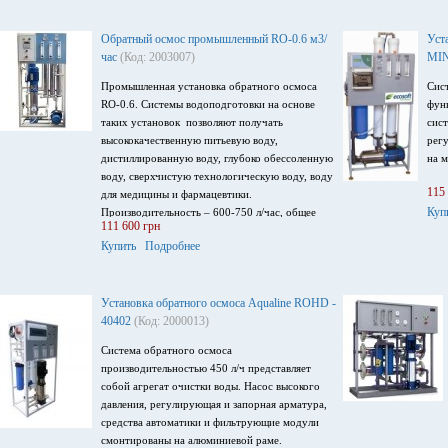
Обратный осмос промышленный RO-0.6 м3/
Уст
час
(Код: 2003007)
MIN
Промышленная установка обратного осмоса
Сис
RO-0.6. Системы водоподготовки на основе
фун
таких установок позволяют получать
сис
высококачественную питьевую воду,
рег
дистиллированную воду, глубоко обессоленную
на м
воду, сверхчистую технологическую воду, воду
115
для медицины и фармацевтики.
Куп
Производительность – 600-750 л/час, общее
111 600 грн
солесодержание воды до 1000 мг/л, оснащена
Купить
Подробнее
мембранами Filmtec XLE-4040,
обратноосмотическая установка оборудована
контроллером с возможностью измерения
электропроводности воды, напряжение
Установка обратного осмоса Aqualine ROHD -
питания 380В, 50 Гц.
40402
(Код: 2000013)
Система обратного осмоса
производительностью 450 л/ч представляет
собой агрегат очистки воды. Насос высокого
давления, регулирующая и запорная арматура,
средства автоматики и фильтрующие модули
смонтированы на алюминиевой раме.