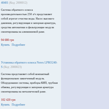
КИП, трубная обвязка, регулирующая и
40401
(Код: 2000012)
запорная арматура, смонтированы на
Система обратного осмоса
металлической раме.
производительностью 250 л/ч представляет
собой агрегат очистки воды. Насос высокого
Назначение установки
давления, регулирующая и запорная арматура,
Данная установка очистки воды с обратным
средства автоматики и фильтрующие модули
осмосом предназначена для деминерализации и
смонтированы на алюминиевой раме.
глубокой очистки воды от подавляющего
большинства загрязнений.
94 680 грн
Производительность: 400-500 литров в час.
Купить
Подробнее
Установка обратного осмоса Nerex LPRO240-
S
(Код: 2000023)
Система представляет собой компактный
функционально законченный модуль.
Оборудование системы, приборы КИП, трубная
обвязка, регулирующая и запорная арматура
смонтированы на металлической раме.
102 420 грн
Купить
Подробнее