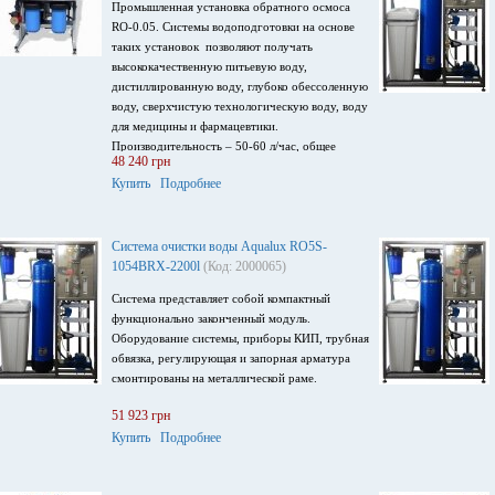
Промышленная установка обратного осмоса
RO-0.05. Системы водоподготовки на основе
таких установок позволяют получать
высококачественную питьевую воду,
дистиллированную воду, глубоко обессоленную
воду, сверхчистую технологическую воду, воду
для медицины и фармацевтики.
Производительность – 50-60 л/час, общее
48 240 грн
солесодержание воды до 1000 мг/л, оснащена
Купить
Подробнее
мембраной Filmtec XLE-2521, напряжение
питания 220В, 50 Гц, потребляемая мощность
0.35 кВт.
Система очистки воды Aqualux RO5S-
1054BRX-2200l
(Код: 2000065)
Система представляет собой компактный
функционально законченный модуль.
Оборудование системы, приборы КИП, трубная
обвязка, регулирующая и запорная арматура
смонтированы на металлической раме.
51 923 грн
Купить
Подробнее