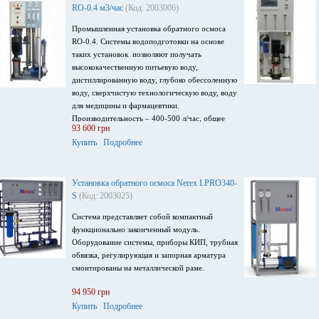
RO-0.4 м3/час
(Код: 2003006)
Промышленная установка обратного осмоса
RO-0.4. Системы водоподготовки на основе
таких установок позволяют получать
высококачественную питьевую воду,
дистиллированную воду, глубоко обессоленную
воду, сверхчистую технологическую воду, воду
для медицины и фармацевтики.
Производительность – 400-500 л/час, общее
93 600 грн
солесодержание воды до 1000 мг/л, оснащена
Купить
Подробнее
мембранами Filmtec XLE-4040,
обратноосмотическая установка оборудована
контроллером с возможностью измерения
электропроводности воды, напряжение
Установка обратного осмоса Nerex LPRO340-
питания 220В, 50 Гц.
S
(Код: 2003025)
Система представляет собой компактный
функционально законченный модуль.
Оборудование системы, приборы КИП, трубная
обвязка, регулирующая и запорная арматура
смонтированы на металлической раме.
94 950 грн
Купить
Подробнее