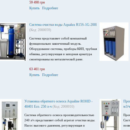
59 490 грн
солесодержание воды до 1000 мг/л, оснащена
Купить
Подробнее
мембраной Filmtec XLE-4021, напряжение
питания 220В, 50 Гц, потребляемая мощность
0.55 кВт.
Система очистки воды Aqualux R15S-1G-200l
(Код: 2000059)
Система представляет собой компактный
функционально законченный модуль.
Оборудование системы, приборы КИП, трубная
обвязка, регулирующая и запорная арматура
смонтированы на металлической раме.
63 461 грн
Купить
Подробнее
Установка обратного осмоса Aqualine ROHD -
Про
40401 Eco. 250 л-ч
(Код: 2000010)
м3/ч
Система обратного осмоса производительностью
Пром
240 л/ч представляет собой агрегат очистки воды.
Сист
Насос высокого давления, регулирующая и
позв