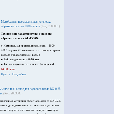
Мембранная промышленная установка
обратного осмоса 1000 галлон
(Код: 2003001)
Технические характеристики установки
обратного осмоса AL-1500G:
● Номинальная производительность – 5000-
7000 л/сутки. (В зависимости от температуры и
состава обрабатываемой воды);
● Рабочее давление – 6-10 атм.;
● Тип фильтрующего элемента (мембрана) -
Полиамидная, композиционная
64 800 грн
обратноосмотическая рулонного типа Filmtec
Купить
Подробнее
TW30-1812
● Количество мембран – 10 шт.
● Тип корпуса мембраны - ROH 50-100 G
мышленный осмос для парового котла RO-0.25
● Количество корпусов – 10 шт.
ас
(Код: 2003005)
● Тип программируемого контроллера – ROC
2313
ышленная установка обратного осмоса RO-0.25.
● Тип насоса – центробежный, производства
емы водоподготовки на основе таких установок
компании Euroaqua;
оляют получать высококачественную питьевую