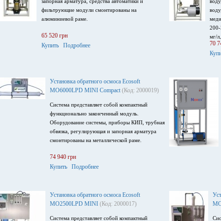
запорная арматура, средства автоматики и
воду
фильтрующие модули смонтированы на
воду
алюминиевой раме.
меди
200-
65 520 грн
мг/л
70 7
Купить
Подробнее
обра
Куп
конт
элек
220В
Установка обратного осмоса Ecosoft
MO6000LPD MINI Compact
(Код: 2000019)
Система представляет собой компактный
функционально законченный модуль.
Оборудование системы, приборы КИП, трубная
обвязка, регулирующая и запорная арматура
смонтированы на металлической раме.
74 940 грн
Купить
Подробнее
Установка обратного осмоса Ecosoft
Ус
MO2500LPD MINI
(Код: 2000017)
MO
Система представляет собой компактный
Сис