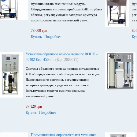
функционально законченный модуль.
фун
Оборудование системы, приборы КИП, трубная
сис
обвязка, регулирующая и запорная арматура
рег
смонтированы на металлической раме.
на 
78 600 грн
85 
Купить
Подробнее
Ку
Установка обратного осмоса Aqualine ROHD -
40402 Eco. 450 л-ч
(Код: 2000011)
Система обратного осмоса производительностью
450 л/ч представляет собой агрегат очистки воды.
Насос высокого давления, регулирующая и
запорная арматура, средства автоматики и
фильтрующие модули смонтированы на
алюминиевой раме
87 120 грн
Купить
Подробнее
Промышленная опреснительная установка