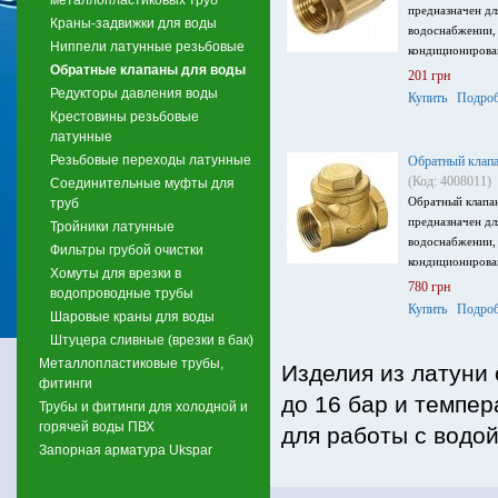
предназначен дл
Краны-задвижки для воды
водоснабжении, 
Ниппели латунные резьбовые
кондиционирован
Обратные клапаны для воды
201 грн
Редукторы давления воды
Купить
Подроб
Крестовины резьбовые
латунные
Резьбовые переходы латунные
Обратный клапа
(Код: 4008011)
Соединительные муфты для
Обратный клапа
труб
предназначен дл
Тройники латунные
водоснабжении, 
Фильтры грубой очистки
кондиционирован
Хомуты для врезки в
780 грн
водопроводные трубы
Купить
Подроб
Шаровые краны для воды
Штуцера сливные (врезки в бак)
Металлопластиковые трубы,
Изделия из латуни
фитинги
до 16 бар и темпе
Трубы и фитинги для холодной и
горячей воды ПВХ
для работы с водо
Запорная арматура Ukspar