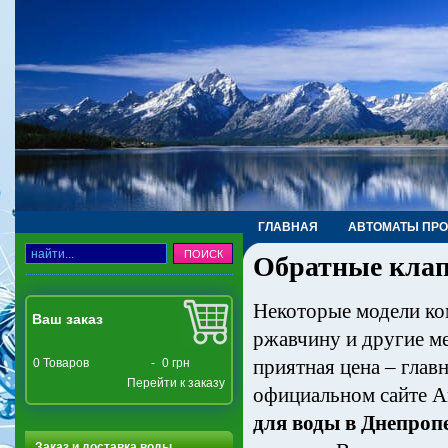
ГЛАВНАЯ
АВТОМАТЫ ПР
Обратные клап
ТРУБЫ, ФИТИНГИ, КРАНЫ
Некоторые модели ко
Ваш заказ
ржавчину и другие м
приятная цена – гла
0
Товаров
-
0 грн
Перейти к заказу
официальном сайте А
для воды в Днепроп
Заказ и доставка воды