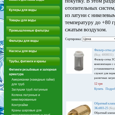
покупку. В этом разд
отопительных систем
Кулеры для воды
из латуни с никелевы
Товары для воды
температуру до +80 г
сжатым воздухом.
Промышленные фильтры
Сортировка:
Фильтры для воды
Фильтр-сетка д
Насосы для воды
(Код: 4008031)
Фильтр-сетка ЗС
Трубы, фитинги и краны
комплектации с 
устанавливается
Фитинги резьбовые и запорная
служит для перв
арматура
различных загря
Американки (накидные гайки)
12 грн
для труб
Купить
Подроб
Заглушки труб латунные
Колена латунные и
никелированные
Обратный клапа
Контргайки
ЗКл003-25
(Код
Краны шаровые для
Обратный клапа
металлопластиковых труб