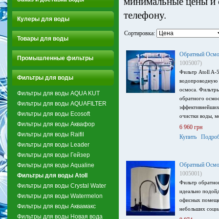
минимальные цены и о
телефону.
Кулеры для воды
Сортировка:
Товары для воды
Обратный Осмос
Промышленные фильтры
1005007)
Фильтр Atoll A-
Фильтры для воды
водопроводную 
осмоса. Фильтры
Фильтры для воды AQUA KUT
обратного осмос
Фильтры для воды AQUAFILTER
эффективнейших
Фильтры для воды Ecosoft
очистки воды, м
Фильтры для воды Аквафор
6 960 грн
Фильтры для воды Raifil
Купить
Подроб
Фильтры для воды Leader
Фильтры для воды Гейзер
Обратный Осмо
Фильтры для воды Aqualine
1005001)
Фильтры для воды Atoll
Фильтр обратно
Фильтры для воды Crystal Water
идеально подойд
Фильтры для воды Watermelon
офисных помеще
Фильтры для воды Аквамакс
небольших соци
Фильтры для воды Новая вода