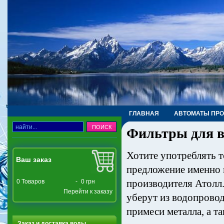
ГЛАВНАЯ
АВТОМАТЫ ПР
Фильтры для в
ТРУБЫ, ФИТИНГИ, КРАНЫ
Хотите употреблять т
Ваш заказ
предложение именно 
производителя Атолл
0
Товаров
-
0 грн
Перейти к заказу
уберут из водопровод
примеси металла, а та
Заказ и доставка воды