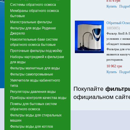
8 874 грн
Системы обратного осмоса
Купить
Подроб
Мембраны обратного осмоса
бытовые
Магистральные фильтры
Обратный Осмо
Фильтры для воды Родинне
1005005)
Джерело
Фильтр Atoll A-
условиях с низк
Накопительные баки систем
обладает повыш
обратного осмоса бытовые
Фильтры для оч
Проточные фильтры под мойку
являются наилуч
Наборы картриджей к фильтрам
ресторанов.
для воды
10 962 грн
Фильтры магнитные для воды
Купить
Подроб
Фильтры самопромывные
Умягчители воды кабинетного
типа
Покупайте
фильтры
Регуляторы давления воды
официальном сайте
Приборы контроля качества воды
Помпы для бытовых систем
обратного осмоса
Фильтры воды для стиральных
машин
Фильтры воды для котлов