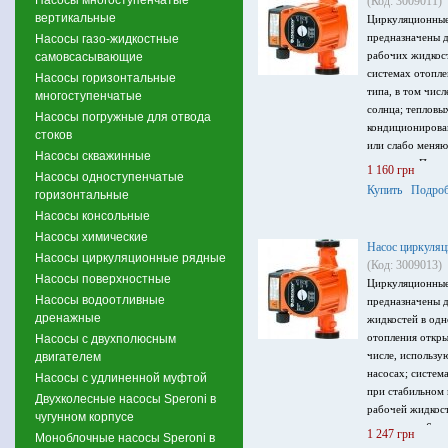
(Код: 3009011)
вертикальные
Циркуляционные
предназначены д
Насосы газо-жидкостные
рабочих жидкос
самовсасывающие
системах отопле
Насосы горизонтальные
типа, в том чис
многоступенчатые
солнца; тепловы
Насосы погружные для отвода
кондиционирова
стоков
или слабо меня
Насосы скважинные
жидкости. Произ
1 160 грн
Насосы одноступенчатые
до 5 м, мощност
Купить
Подроб
горизонтальные
220 В.
Насосы консольные
Насосы химические
Насос циркуляц
Насосы циркуляционные рядные
(Код: 3009013)
Насосы поверхностные
Циркуляционные
Насосы водоотливные
предназначены д
дренажные
жидкостей в одн
отопления откры
Насосы с двухполюсным
числе, использу
двигателем
насосах; систем
Насосы с удлиненной муфтой
при стабильном
Двухколесные насосы Speroni в
рабочей жидкост
чугунном корпусе
ч, напор до 6 м,
1 247 грн
Моноблочные насосы Speroni в
напряжение пита