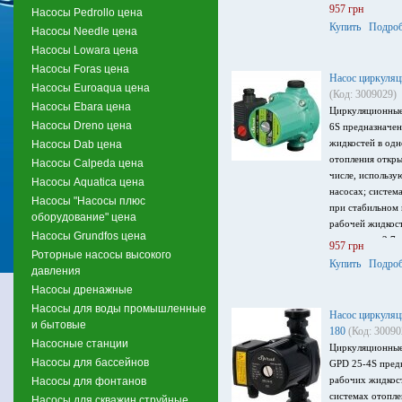
957 грн
Насосы Pedrollo цена
Купить
Подроб
Насосы Needle цена
Насосы Lowara цена
Насосы Foras цена
Насос циркуля
Насосы Euroaqua цена
(Код: 3009029)
Насосы Ebara цена
Циркуляционные
Насосы Dreno цена
6S предназначен
жидкостей в одн
Насосы Dab цена
отопления откры
Насосы Calpeda цена
числе, использу
Насосы Aquatica цена
насосах; систем
Насосы "Насосы плюс
при стабильном
оборудование" цена
рабочей жидкост
Насосы Grundfos цена
ч, напор до 2.7 
957 грн
Роторные насосы высокого
напряжение пита
Купить
Подроб
давления
Насосы дренажные
Насосы для воды промышленные
Насос циркуля
и бытовые
180
(Код: 30090
Насосные станции
Циркуляционные
Насосы для бассейнов
GPD 25-4S пред
рабочих жидкос
Насосы для фонтанов
системах отопле
Насосы для скважин струйные