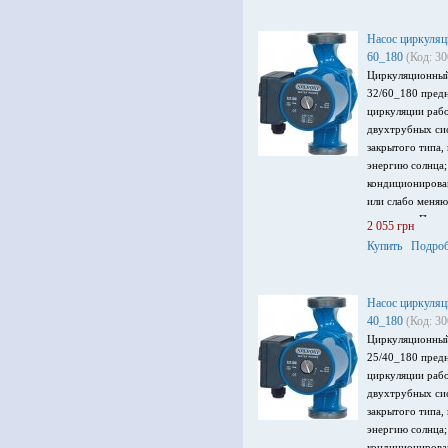
Насос циркуляц
60_180
(Код: 3
Циркуляционный
32/60_180 предн
циркуляции рабо
двухтрубных си
закрытого типа,
энергию солнца;
кондиционирова
или слабо меня
жидкости. Произ
2 055 грн
до 6 м, мощност
Купить
Подроб
220 В.
Насос циркуляц
40_180
(Код: 3
Циркуляционный
25/40_180 предн
циркуляции рабо
двухтрубных си
закрытого типа,
энергию солнца;
кондиционирова