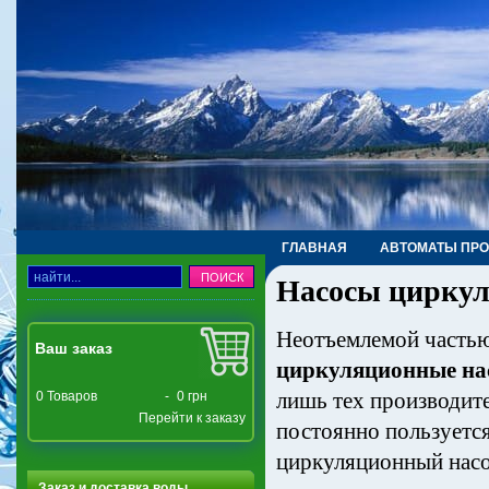
ГЛАВНАЯ
АВТОМАТЫ ПР
Насосы цирку
ТРУБЫ, ФИТИНГИ, КРАНЫ
Неотъемлемой частью
Ваш заказ
циркуляционные на
лишь тех производит
0
Товаров
-
0 грн
Перейти к заказу
постоянно пользуется
циркуляционный насо
Заказ и доставка воды