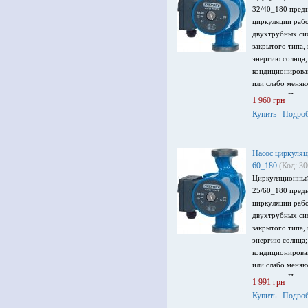
32/40_180 предн
циркуляции рабо
двухтрубных си
закрытого типа,
энергию солнца;
кондиционирова
или слабо меня
жидкости. Произ
1 960 грн
до 4 м, мощност
Купить
Подроб
220 В.
Насос циркуляц
60_180
(Код: 3
Циркуляционный
25/60_180 предн
циркуляции рабо
двухтрубных си
закрытого типа,
энергию солнца;
кондиционирова
или слабо меня
жидкости. Произ
1 991 грн
до 6 м, мощност
Купить
Подроб
220 В.