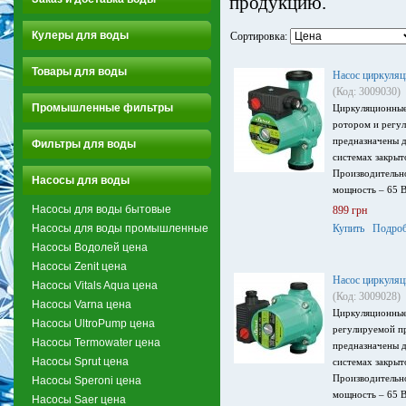
продукцию.
Кулеры для воды
Сортировка:
Товары для воды
Насос циркуля
(Код: 3009030)
Промышленные фильтры
Циркуляционные
ротором и регу
предназначены д
Фильтры для воды
системах закрыт
Производительно
Насосы для воды
мощность – 65 В
Насосы для воды бытовые
899 грн
Насосы для воды промышленные
Купить
Подроб
Насосы Водолей цена
Насосы Zenit цена
Насос циркуля
Насосы Vitals Aqua цена
(Код: 3009028)
Насосы Varna цена
Циркуляционные
Насосы UltroPump цена
регулируемой п
Насосы Termowater цена
предназначены д
Насосы Sprut цена
системах закрыт
Производительно
Насосы Speroni цена
мощность – 65 В
Насосы Saer цена