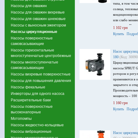
типа, в том чис
Насосы для скважин
солнца, тепловы
Насосы для скважин вихревые
кондиционирова
Насосы для скважин шнековые
или слабо меня
Насосы с выносным эжектором
жидкости. Произ
1 102 грн
напор до 5.1 м,
Насосы циркуляционные
Купить
Подроб
питания 220 В.
Насосы поверхностные
самовсасывающие
Насосы горизонтальные
Насос циркуля
многоступенчатые центробежные
180
(Код: 30090
Насосы многоступенчатые
Циркуляционные
самовсасывающие
насосы SPRUT G
ротором и регу
Насосы вихревые поверхностные
применяются в 
Насосы для повышения давления
закрытого и отк
Насосы фекальные
Производительно
Инверторы для одного насоса
мощность – 100 
Расширительные баки
1 160 грн
Насосы поверхностные
Купить
Подроб
высоконапорные
Мотопомпы
Насосы жидкостно-кольцевые
Насосы вибрационные
Насос циркуляц
Насосы многоступенчатые