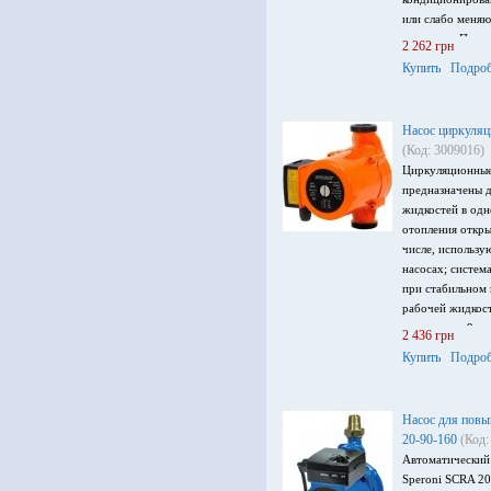
или слабо меня
жидкости. Произ
2 262 грн
до 4 м, мощност
Купить
Подроб
220 В.
Насос циркуляц
(Код: 3009016)
Циркуляционные
предназначены д
жидкостей в одн
отопления откры
числе, использу
насосах; систем
при стабильном
рабочей жидкост
ч, напор до 9 м
2 436 грн
питания 182 В.
Купить
Подроб
Насос для повы
20-90-160
(Код:
Автоматический
Speroni SCRA 20