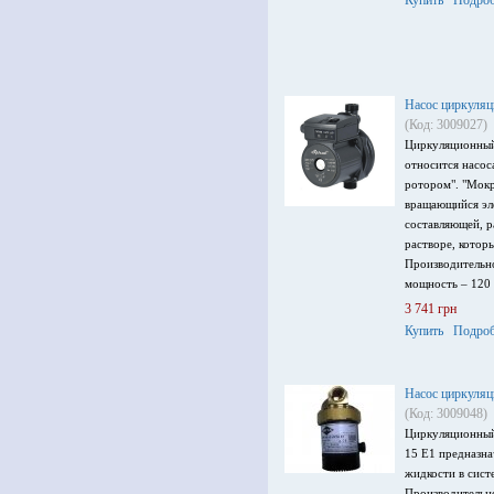
Купить
Подроб
Насос циркуля
(Код: 3009027)
Циркуляционный
относится насос
ротором". "Мокр
вращающийся эл
составляющей, р
растворе, которы
Производительно
мощность – 120 
3 741 грн
Купить
Подроб
Насос циркуляц
(Код: 3009048)
Циркуляционный
15 E1 предназна
жидкости в сист
Производительно