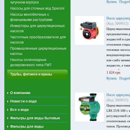
Купить
Подроб
чугунном корпусе
Насосы для сточных вод Speroni
Насосы моноблочные с
Насос циркуляц
фланцевыми раструбами
(Код: 3009012)
Инверторы для циркуляционных
Циркуляционные
насосов
предназначены д
Частотные преобразователи для
жидкостей в одн
насосов
отопления откры
Промышленные циркуляционные
тепловых насоса
насосы
кондиционирова
Насосы соленоидные
или слабо меня
дозировочного типа FWT
жидкости, а так
водоснабжения.
1 624 грн
Трубы, фитинги и краны
отопительных си
Купить
Подроб
твердотопливных
0.78 л/сек, напо
напряжение пита
О компании
Насос циркуля
(Код: 3009035)
Новости о воде
Циркуляционные
Все о воде
LRS 25/8-180 с
регулируемой с
Фильтры для воды бытовые
отопительных си
Фильтры для воды
типов. Производ