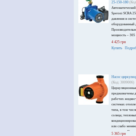
25-150-180
(Код
Автоматический
Speroni SCRA 2
давления в сист
оборудованный 
Производительно
мощность – 305 
4 425 грн
Купить
Подроб
Насос циркуляц
(Код: 3009006)
Циркуляционные
предназначены д
рабочих жидкос
системах отопле
типа, в том чис
солнца; тепловы
кондиционирова
или слабо меня
жидкости. Произ
5 365 грн