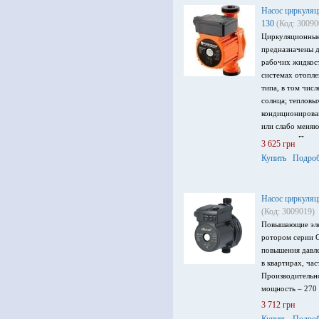
Насос циркуляц
130
(Код: 30090
Циркуляционные
предназначены д
рабочих жидкос
системах отопле
типа, в том чис
солнца; тепловы
кондиционирова
или слабо меня
жидкости. Произ
3 625 грн
до 5 м, мощност
Купить
Подроб
220 В.
Насос циркуля
(Код: 3009019)
Повышающие эле
ротором серии 
повышения давл
в квартирах, ча
Производительно
мощность – 270 
3 712 грн