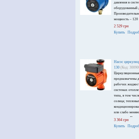
давления в сист
оборудованный 
Производительно
мощность – 120 
2 529 грн
Купить
Подроб
Насос циркуляц
130
(Код: 30090
Циркуляционные
предназначены д
рабочих жидкос
системах отопле
типа, в том чис
солнца; тепловы
кондиционирова
или слабо меня
жидкости. Произ
3 364 грн
напор до 5.1 м, 
Купить
Подроб
напряжение пита