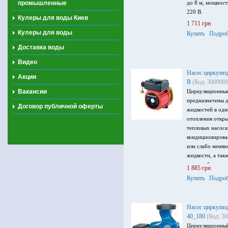
промышленные
до 8 м, мощност
220 В.
Кулеры для воды Киев
1 711 грн
Кулеры для воды
Купить
Подроб
Доставка воды
Видео
Насос циркуляц
Акции
B
(Код: 3009009
Вакансии
Циркуляционные
предназначены д
Договор публичной оферты
жидкостей в одн
отопления откры
тепловых насоса
кондиционирова
или слабо меня
жидкости, а так
водоснабжения.
1 885 грн
отопительных си
Купить
Подроб
твердотопливных
2000 л/ч, напор 
напряжение пита
Насос циркуляц
40_180
(Код: 3
Циркуляционный