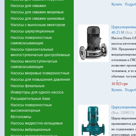
Купить
Подроб
Насосы для скважин
Насосы для скважин вихревые
Насосы для скважин шнековые
Насосы с выносным эжектором
Циркуляционный
Насосы циркуляционные
40-25 M
(Код: 
Насосы поверхностные
Насосы Ebara L
самовсасывающие
насосы изготовл
304. Предназнач
Насосы горизонтальные
кондиционирован
многоступенчатые центробежные
отопления и ГВС
Насосы многоступенчатые
позволяет произ
самовсасывающие
человеком, в то 
Насосы вихревые поверхностные
обычных чугунн
Насосы для повышения давления
требуется допол
16 923 грн
Насосы фекальные
оборудование. 
Купить
Подроб
Инверторы для одного насоса
производительно
напор 8.2 м, мо
Расширительные баки
питания 1~220 В
Насосы поверхностные
Циркуляционный
высоконапорные
(Код: 3208015)
Мотопомпы
Циркуляционные
Насосы жидкостно-кольцевые
применяются для
не содержащих 
Насосы вибрационные
агрессивных для
Насосы многоступенчатые