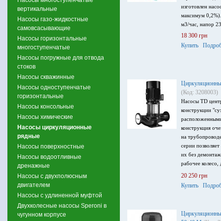
изготовлен насо
вертикальные
максимум 0,2%).
Насосы газо-жидкостные
м3/час, напор 23
самовсасывающие
18 300 грн
Насосы горизонтальные
Купить
Подроб
многоступенчатые
Насосы погружные для отвода
стоков
Насосы скважинные
Циркуляционный
Насосы одноступенчатые
(Код: 3208003)
горизонтальные
Насосы TD цент
Насосы консольные
конструкции "су
Насосы химические
расположенными
Насосы циркуляционные
конструкция оч
рядные
на трубопроводе
серии позволяет
Насосы поверхностные
их без демонтаж
Насосы водоотливные
рабочее колесо,
дренажные
производительно
20 250 грн
Насосы с двухполюсным
максимальный на
двигателем
Купить
Подроб
напряжение пита
Насосы с удлиненной муфтой
Двухколесные насосы Speroni в
Циркуляционный
чугунном корпусе