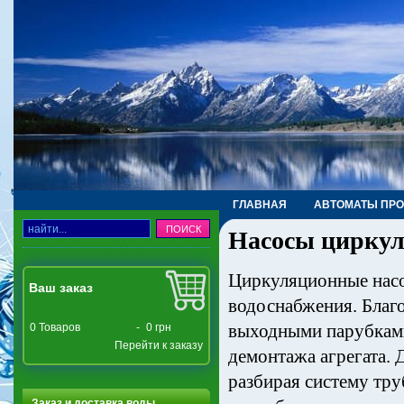
ГЛАВНАЯ
АВТОМАТЫ ПР
Насосы цирку
ТРУБЫ, ФИТИНГИ, КРАНЫ
Циркуляционные насо
Ваш заказ
водоснабжения. Благо
выходными парубками
0
Товаров
-
0 грн
Перейти к заказу
демонтажа агрегата. 
разбирая систему тру
Заказ и доставка воды