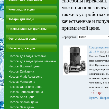
способны перекачать 
можно использовать в
Кулеры для воды
также в устройствах
Товары для воды
качественные и попу
приемлемой цене.
Промышленные фильтры
Сортировка:
Фильтры для воды
Циркуляционный
Насосы для воды
32-15 M
(Код: 
Насосы для воды бытовые
Насосы Ebara L
насосы изготовл
Насосы для воды промышленные
304. Предназнач
Насосы Водолей цена
кондиционирован
Насосы Zenit цена
отопления и ГВС
Насосы Vitals Aqua цена
позволяет произ
Насосы Varna цена
человеком, в то 
Насосы UltroPump цена
обычных чугунн
требуется допол
Насосы Termowater цена
13 413 грн
оборудование. 
Насосы Sprut цена
Купить
Подроб
производительно
Насосы Speroni цена
напор 8 м, мощн
Насосы Saer цена
питания 1~220 В