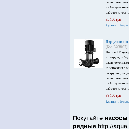
серии позволяет
их без демонтаж
рабочее колесо,
производительно
35 100 грн
максимальный на
Купить
Подроб
напряжение пита
Циркуляционный
(Код: 3208007)
Насосы TD цент
конструкции "су
расположенными
конструкция оч
на трубопроводе
серии позволяет
их без демонтаж
рабочее колесо,
производительно
38 100 грн
максимальный на
Купить
Подроб
напряжение пита
Покупайте
насосы
рядные
http://aqua