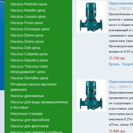
Циркуляционны
Насосы Pedrollo цена
(Код: 3208020)
Насосы Needle цена
Центробежные н
Насосы Lowara цена
колесом с прямы
Насосы Foras цена
насос и общим в
Насосы Euroaqua цена
всасывающий и 
Насосы Ebara цена
одинакового ди
одном валу (мно
Насосы Dreno цена
Производительно
Насосы Dab цена
мощность 0,45 к
Насосы Calpeda цена
15 150 грн
Насосы Aquatica цена
Купить
Подроб
Насосы "Насосы плюс
оборудование" цена
Насосы Grundfos цена
Циркуляционный
Роторные насосы высокого
(Код: 3208017)
давления
Циркуляционные
Насосы дренажные
применяются для
Насосы для воды промышленные
не содержащих 
и бытовые
агрессивных для
Насосные станции
изготовлен насо
максимум 0,2%).
Насосы для бассейнов
м3/час, напор 16
Насосы для фонтанов
15 840 грн
Насосы для скважин струйные