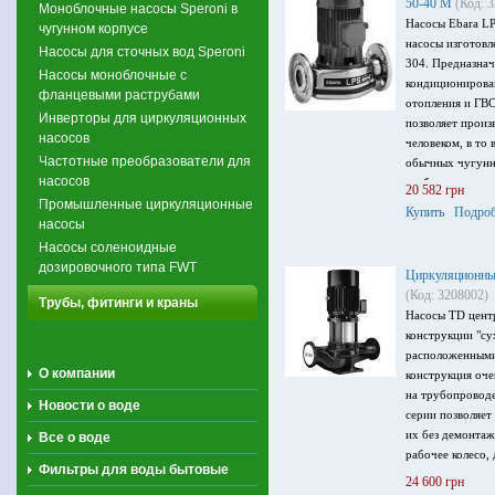
50-40 M
(Код: 
Моноблочные насосы Speroni в
Насосы Ebara L
чугунном корпусе
насосы изготовл
Насосы для сточных вод Speroni
304. Предназнач
Насосы моноблочные с
кондиционирован
фланцевыми раструбами
отопления и ГВС
Инверторы для циркуляционных
позволяет произ
насосов
человеком, в то 
Частотные преобразователи для
обычных чугунн
насосов
требуется допол
20 582 грн
оборудование. 
Промышленные циркуляционные
Купить
Подроб
производительно
насосы
напор 8 м, мощн
Насосы соленоидные
питания 1~220 В
дозировочного типа FWT
Циркуляционный
(Код: 3208002)
Трубы, фитинги и краны
Насосы TD цент
конструкции "су
расположенными
О компании
конструкция оч
на трубопроводе
Новости о воде
серии позволяет
их без демонтаж
Все о воде
рабочее колесо,
Фильтры для воды бытовые
производительно
24 600 грн
максимальный на