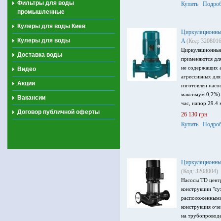
Фильтры для воды
Купить
Подроб
напряжение пита
промышленные
Кулеры для воды Киев
Циркуляционный
Кулеры для воды
A
(Код: 3208016
Циркуляционные
Доставка воды
применяются для
не содержащих 
Видео
агрессивных для
Акции
изготовлен насо
максимум 0,2%).
Вакансии
час, напор 29.4 
Договор публичной оферты
26 130 грн
Купить
Подроб
Циркуляционный
(Код: 3208004)
Насосы TD цент
конструкции "су
расположенными
конструкция оч
на трубопроводе