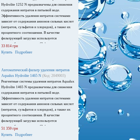
Hydrolite 1252 N предназначены для снижения
содержания нитратов в питьевой воде.
Эффективность удаления нитратов системами
зависит от содержания анионов сильных кислот
(нитратов, сульфатов и хлоридов), а также их
процентного соотношения. В качестве
фильтрующей загрузки используется
анионообменная смола в Cl-форме, которая
33 814 грн
селективно удаляет нитраты.
Купить
Подробнее
Автоматический фильтр удаления нитратов
Aqualux Hydrolite 1465 N
(Код: 2049003)
Реагентные системы удаления нитратов Aqualux
Hydrolite 1465 N предназначены для снижения
содержания нитратов в питьевой воде.
Эффективность удаления нитратов системами
зависит от содержания анионов сильных кислот
(нитратов, сульфатов и хлоридов), а также их
процентного соотношения. В качестве
фильтрующей загрузки используется
анионообменная смола в Cl-форме, которая
51 359 грн
селективно удаляет нитраты.
Купить
Подробнее