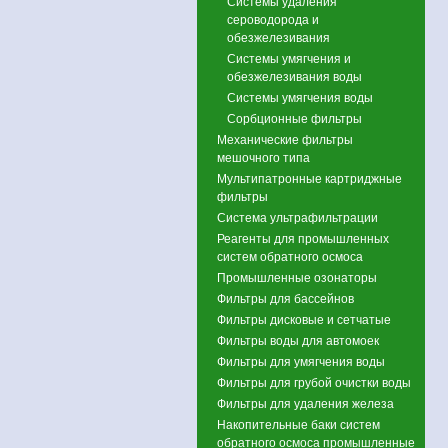
Системы удаления
сероводорода и
обезжелезивания
Системы умягчения и
обезжелезивания воды
Системы умягчения воды
Сорбционные фильтры
Механические фильтры
мешочного типа
Мультипатронные картриджные
фильтры
Система ультрафильтрации
Реагенты для промышленных
систем обратного осмоса
Промышленные озонаторы
Фильтры для бассейнов
Фильтры дисковые и сетчатые
Фильтры воды для автомоек
Фильтры для умягчения воды
Фильтры для грубой очистки воды
Фильтры для удаления железа
Накопительные баки систем
обратного осмоса промышленные