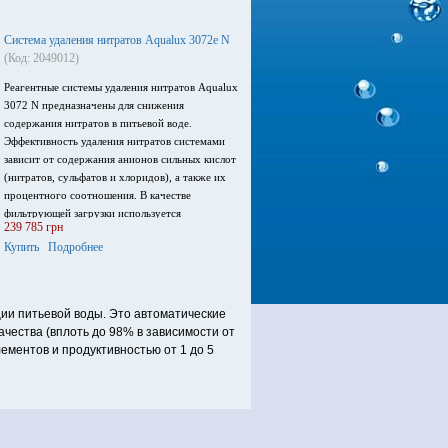
Система удаления нитратов Aqualux 3072e N
(Код: 2049012)
Реагентные системы удаления нитратов Aqualux
3072 N предназначены для снижения
содержания нитратов в питьевой воде.
Эффективность удаления нитратов системами
зависит от содержания анионов сильных кислот
(нитратов, сульфатов и хлоридов), а также их
процентного соотношения. В качестве
фильтрующей загрузки используется
239 785 грн
анионообменная смола в Cl-форме, которая
Купить
Подробнее
селективно удаляет нитраты.
ии питьевой воды. Это автоматические
чества (вплоть до 98% в зависимости от
ментов и продуктивностью от 1 до 5