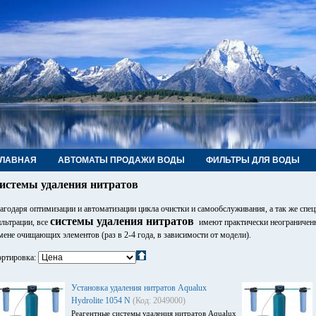
ГЛАВНАЯ
АВТОМАТЫ ПРОДАЖИ ВОДЫ
ФИЛЬТРЫ ДЛЯ ВОДЫ
РУБЫ, ФИТИНГИ, КРАНЫ
КОНТАКТЫ
истемы удаления нитратов
агодаря оптимизации и автоматизации цикла очистки и самообслуживания, а так же спе
системы удаления нитратов
льтрации, все
имеют практически неограниченн
мене очищающих элементов (раз в 2-4 года, в зависимости от модели).
ртировка:
Установка удаления нитратов Aqualux
Hydrolite 1054 N
(Код: 2049000)
Реагентные системы удаления нитратов Aqualux