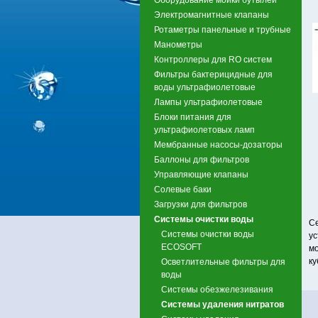
Электромагнитные клапаны
Ротаметры панельные и трубные
Манометры
Контроллеры для RO систем
Фильтры бактерицидные для
воды ультрафиолетовые
Лампы ультрафиолетовые
Блоки питания для
ультрафиолетовых ламп
Мембранные насосы-дозаторы
Баллоны для фильтров
Управляющие клапаны
Солевые баки
Загрузки для фильтров
Системы очистки воды
С
Системы очистки воды
ус
ECOSOFT
мо
ку
Осветлительные фильтры для
воды
Системы обезжелезивания
Системы удаления нитратов