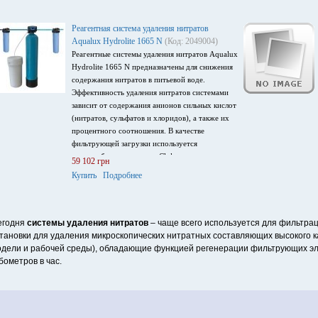
Реагентная система удаления нитратов
Aqualux Hydrolite 1665 N
(Код: 2049004)
Реагентные системы удаления нитратов Aqualux
Hydrolite 1665 N предназначены для снижения
содержания нитратов в питьевой воде.
Эффективность удаления нитратов системами
зависит от содержания анионов сильных кислот
(нитратов, сульфатов и хлоридов), а также их
процентного соотношения. В качестве
фильтрующей загрузки используется
анионообменная смола в Cl-форме, которая
59 102 грн
селективно удаляет нитраты.
Купить
Подробнее
егодня
системы удаления нитратов
– чаще всего используется для фильтрац
тановки для удаления микроскопических нитратных составляющих высокого ка
дели и рабочей среды), обладающие функцией регенерации фильтрующих эле
бометров в час.