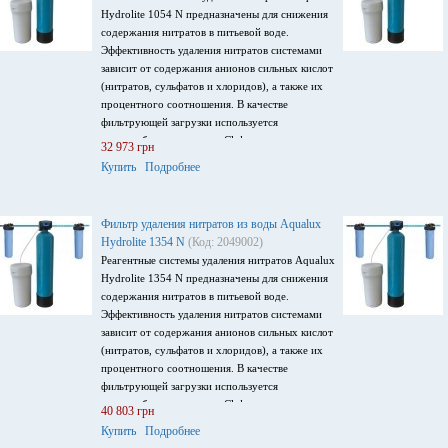
Hydrolite 1054 N предназначены для снижения
содержания нитратов в питьевой воде.
Эффективность удаления нитратов системами
зависит от содержания анионов сильных кислот
(нитратов, сульфатов и хлоридов), а также их
процентного соотношения. В качестве
фильтрующей загрузки используется
анионообменная смола в Cl-форме, которая
32 973 грн
селективно удаляет нитраты.
Купить
Подробнее
Фильтр удаления нитратов из воды Aqualux
Hydrolite 1354 N
(Код: 2049002)
Реагентные системы удаления нитратов Aqualux
Hydrolite 1354 N предназначены для снижения
содержания нитратов в питьевой воде.
Эффективность удаления нитратов системами
зависит от содержания анионов сильных кислот
(нитратов, сульфатов и хлоридов), а также их
процентного соотношения. В качестве
фильтрующей загрузки используется
анионообменная смола в Cl-форме, которая
40 803 грн
селективно удаляет нитраты.
Купить
Подробнее