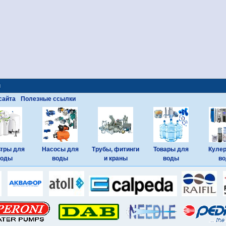
ы
сайта
Полезные ссылки
тры для
Насосы для
Трубы, фитинги
Товары для
Куле
воды
воды
и краны
воды
в