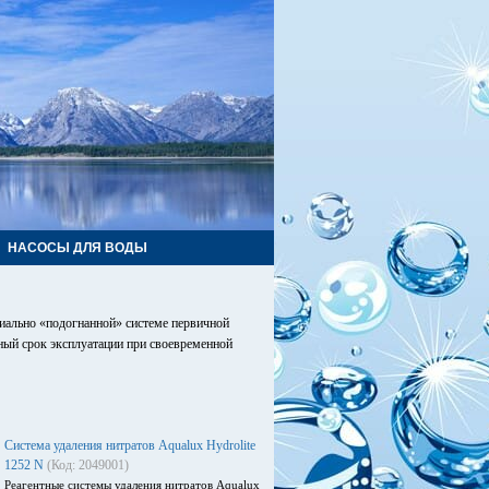
НАСОСЫ ДЛЯ ВОДЫ
циально «подогнанной» системе первичной
ый срок эксплуатации при своевременной
Система удаления нитратов Aqualux Hydrolite
1252 N
(Код: 2049001)
Реагентные системы удаления нитратов Aqualux