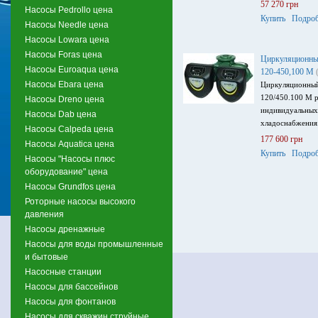
57 270 грн
Насосы Pedrollo цена
Купить
Подроб
Насосы Needle цена
Насосы Lowara цена
Насосы Foras цена
Циркуляционны
Насосы Euroaqua цена
120-450,100 M
Насосы Ebara цена
Циркуляционны
120/450.100 M р
Насосы Dreno цена
индивидуальных
Насосы Dab цена
хладоснабжения
Насосы Calpeda цена
177 600 грн
Насосы Aquatica цена
Купить
Подроб
Насосы "Насосы плюс
оборудование" цена
Насосы Grundfos цена
Роторные насосы высокого
давления
Насосы дренажные
Насосы для воды промышленные
и бытовые
Насосные станции
Насосы для бассейнов
Насосы для фонтанов
Насосы для скважин струйные