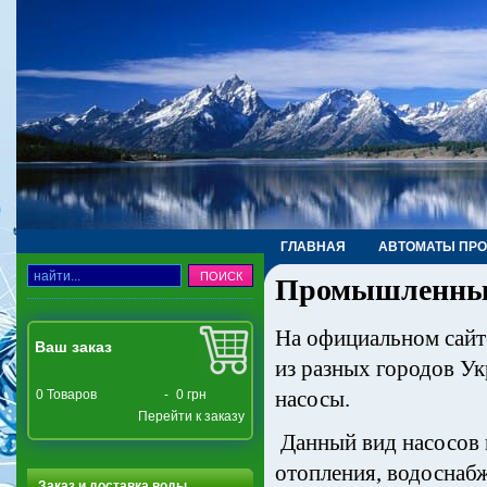
ГЛАВНАЯ
АВТОМАТЫ ПР
Промышленные
ТРУБЫ, ФИТИНГИ, КРАНЫ
На официальном сайт
Ваш заказ
из разных городов У
насосы.
0
Товаров
-
0 грн
Перейти к заказу
Данный вид насосов 
отопления, водоснаб
Заказ и доставка воды