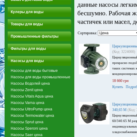
данные насосы легки
бесшумно. Рабочая жи
Кулеры для воды
частичек или масел, 
Товары для воды
Сортировка:
Промышленные фильтры
Циркуляционны
Фильтры для воды
(Код: 3224000)
Циркуляционный
Насосы для воды
прекрасно подой
таких системах 
Насосы для воды бытовые
кондиционирова
Насосы для воды промышленные
18 660 грн
Насосы Водолей цена
Купить
Подроб
Насосы Zenit цена
Насосы Vitals Aqua цена
Насосы Varna цена
Циркуляционны
Насосы UltroPump цена
340,65 M
(Код:
Насосы Termowater цена
Циркуляционны
60/340.65 M раз
Насосы Sprut цена
индивидуальных
Насосы Speroni цена
хладоснабжения
Насосы Saer цена