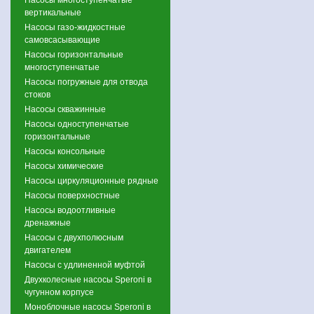
вертикальные
Насосы газо-жидкостные
самовсасывающие
Насосы горизонтальные
многоступенчатые
Насосы погружные для отвода
стоков
Насосы скважинные
Насосы одноступенчатые
горизонтальные
Насосы консольные
Насосы химические
Насосы циркуляционные рядные
Насосы поверхностные
Насосы водоотливные
дренажные
Насосы с двухполюсным
двигателем
Насосы с удлиненной муфтой
Двухколесные насосы Speroni в
чугунном корпусе
Моноблочные насосы Speroni в