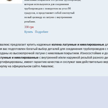
которая используются для соединения
трубопроводов с поворотом на угол 90
градусов, и представляет собой изогнутый
полый цилиндр из латуни с внутренними
резьбами.
330 грн
Купить
Подробнее
валюкс предлагает купить надежные
колена латунные и никелированные
дл
я вас подготовлен богатый выбор деталей для соединения трубопроводов с п
зданы из высокопрочной латуни с никелевым покрытием. Износостойкие и до
атунные и никелированные
с внутренней и/или наружной резьбой разного диа
ртифицированы, имеют гарантию качества и сослужат вам действительно ве
купку на официальном сайте Аквалюкс.