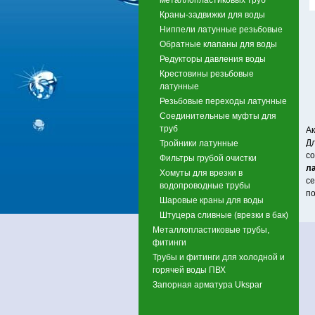
Краны-задвижки для воды
Ниппели латунные резьбовые
Обратные клапаны для воды
Редукторы давления воды
Крестовины резьбовые
латунные
Резьбовые переходы латунные
Соединительные муфты для
труб
Ак
Дл
Тройники латунные
со
Фильтры грубой очистки
л
Хомуты для врезки в
се
водопроводные трубы
по
Шаровые краны для воды
Штуцера сливные (врезки в бак)
Металлопластиковые трубы,
фитинги
Трубы и фитинги для холодной и
горячей воды ПВХ
Запорная арматура Ukspar