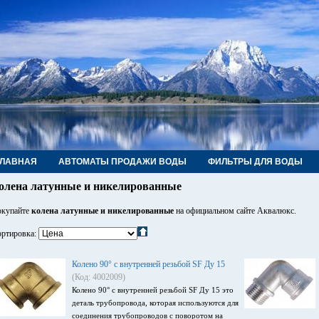
ГЛАВНАЯ
АВТОМАТЫ ПРОДАЖИ ВОДЫ
ФИЛЬТРЫ ДЛЯ ВОДЫ
РУБЫ, ФИТИНГИ, КРАНЫ
КОНТАКТЫ
олена латунные и никелированные
купайте
колена латунные и никелированные
на официальном сайте Аквалюкс.
ртировка:
Колено 90° с внутренней резьбой SF Ду 15
(Код: 4002009)
Колено 90° с внутренней резьбой SF Ду 15 это
деталь трубопровода, которая используются для
соединения трубопроводов с поворотом на