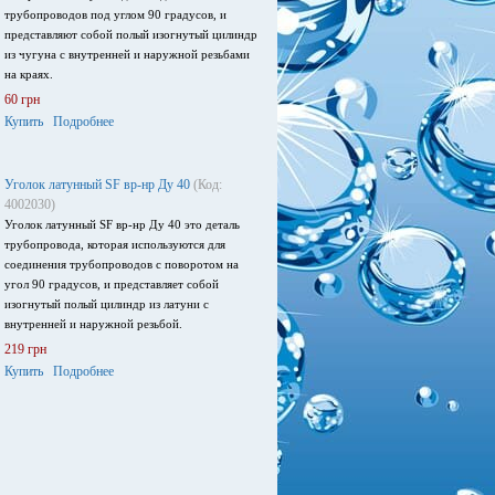
трубопроводов под углом 90 градусов, и
представляют собой полый изогнутый цилиндр
из чугуна с внутренней и наружной резьбами
на краях.
60 грн
Купить
Подробнее
Уголок латунный SF вр-нр Ду 40
(Код:
4002030)
Уголок латунный SF вр-нр Ду 40 это деталь
трубопровода, которая используются для
соединения трубопроводов с поворотом на
угол 90 градусов, и представляет собой
изогнутый полый цилиндр из латуни с
внутренней и наружной резьбой.
219 грн
Купить
Подробнее