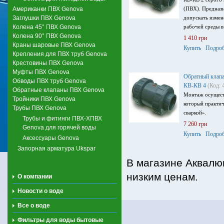
Американки ПВХ Genova
(ПВХ). Предназн
Заглушки ПВХ Genova
допускать измен
Колена 45° ПВХ Genova
рабочей среды в
Колена 90° ПВХ Genova
1 410 грн
Краны шаровые ПВХ Genova
Купить
Подроб
Крепления для ПВХ труб Genova
Крестовины ПВХ Genova
Муфты ПВХ Genova
Обратный клап
Обводы ПВХ труб Genova
КВ-КВ 4
(Код: 
Обратные клапаны ПВХ Genova
Монтаж осущест
Тройники ПВХ Genova
который практич
Трубы ПВХ Genova
сваркой».
Трубы и фитинги ПВХ-ХПВХ
7 260 грн
Genova для горячей воды
Купить
Подроб
Аксессуары Genova
Запорная арматура Ukspar
В магазине Аквалю
низким ценам.
О компании
Новости о воде
Все о воде
Фильтры для воды бытовые