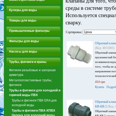
клапаны для того, чт
среды в системе труб
Кулеры для воды
Используется специа
Товары для воды
сварку.
Промышленные фильтры
Сортировка:
Фильтры для воды
Обратный клап
(Код: 4051001)
Насосы для воды
Обратный клапа
пружинистый бел
Трубы, фитинги и краны
поливинилхлори
того, чтобы не 
Фитинги резьбовые и запорная
направления пот
арматура
технологической
Металлопластиковые трубы,
414 грн
фитинги
Купить
Подроб
Трубы и фитинги для холодной и
горячей воды ПВХ
Трубы и фитинги ПВХ ERA для
Обратный клап
холодной воды
КВ-КВ 2
(Код: 
Трубы и фитинги ПВХ-ХПВХ
Обратный клапа
Genova для холодной воды
КВ-КВ 2 серого 