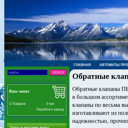
ГЛАВНАЯ
АВТОМАТЫ ПР
Обратные кла
ТРУБЫ, ФИТИНГИ, КРАНЫ
Обратные клапаны ПВ
Ваш заказ
в большом ассортиме
клапаны по весьма в
0
Товаров
-
0 грн
Перейти к заказу
изготавливают из пол
надежностью, прочно
Заказ и доставка воды