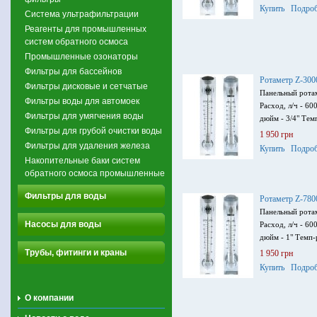
Купить
Подроб
Система ультрафильтрации
Реагенты для промышленных
систем обратного осмоса
Промышленные озонаторы
Фильтры для бассейнов
Ротаметр Z-30
Фильтры дисковые и сетчатые
Панельный ротам
Фильтры воды для автомоек
Расход, л/ч - 6
Фильтры для умягчения воды
дюйм - 3/4" Темп
Фильтры для грубой очистки воды
1 950 грн
Фильтры для удаления железа
Купить
Подроб
Накопительные баки систем
обратного осмоса промышленные
Фильтры для воды
Ротаметр Z-78
Панельный ротам
Насосы для воды
Расход, л/ч - 6
дюйм - 1" Темп-р
Трубы, фитинги и краны
1 950 грн
Купить
Подроб
О компании