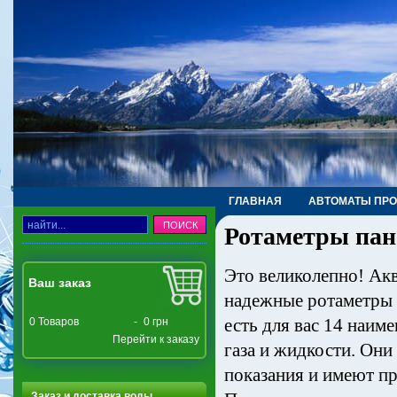
ГЛАВНАЯ
АВТОМАТЫ ПР
Ротаметры пан
ТРУБЫ, ФИТИНГИ, КРАНЫ
Это великолепно! Акв
Ваш заказ
надежные ротаметры с
есть для вас 14 наим
0
Товаров
-
0 грн
Перейти к заказу
газа и жидкости. Они
показания и имеют пр
Заказ и доставка воды