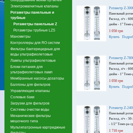
Электромагнитные клапаны
Ротаметр Z-30
Ротаметры панельные и
Панельный ротам
трубные
Расход, л/ч - 6
Ротаметры панельные Z
дюйм - 1" Темп-р
Ротаметры трубные LZS
1 050 грн
Манометры
Купить
Подроб
Контроллеры для RO систем
Фильтры бактерицидные для
воды ультрафиолетовые
Ротаметр Z-78
Лампы ультрафиолетовые
Панельный ротам
Блоки питания для
Расход, л/ч - 6
ультрафиолетовых ламп
дюйм - 1" Темп-р
Мембранные насосы-дозаторы
1 050 грн
Баллоны для фильтров
Купить
Подроб
Управляющие клапаны
Солевые баки
Загрузки для фильтров
Ротаметр Z-24
Системы очистки воды
Панельный ротам
Механические фильтры
Расход, л/ч - 3
мешочного типа
- 1/2" Темп-ра с
Мультипатронные картриджные
1 710 грн
фильтры