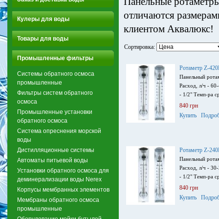
Панельные ротаметры
отличаются размерами
Кулеры для воды
клиентом Аквалюкс!
Товары для воды
Сортировка:
Промышленные фильтры
Ротаметр Z-42
Системы обратного осмоса
Панельный ротам
промышленные
Расход, л/ч - 6
Фильтры систем обратного
- 1/2" Темп-ра с
осмоса
840 грн
Промышленные установки
Купить
Подроб
обратного осмоса
Система опреснения морской
воды
Дистилляционные системы
Ротаметр Z-24
Панельный ротам
Автоматы питьевой воды
Расход, л/ч - 3
Установки обратного осмоса для
- 1/2" Темп-ра с
деминерализации воды Nerex
840 грн
Корпусы мембранных элементов
Купить
Подроб
Мембраны обратного осмоса
промышленные
Оборудование мойки бутылей