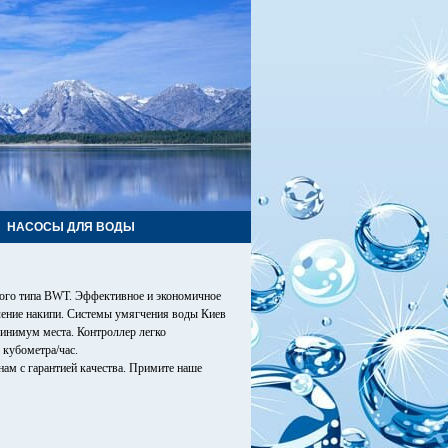
НАСОСЫ ДЛЯ ВОДЫ
ного типа BWT. Эффективное и экономичное
вление накипи. Системы умягчения воды Киев
инимум места. Контроллер легко
 кубометра/час.
ам с гарантией качества. Примите наше