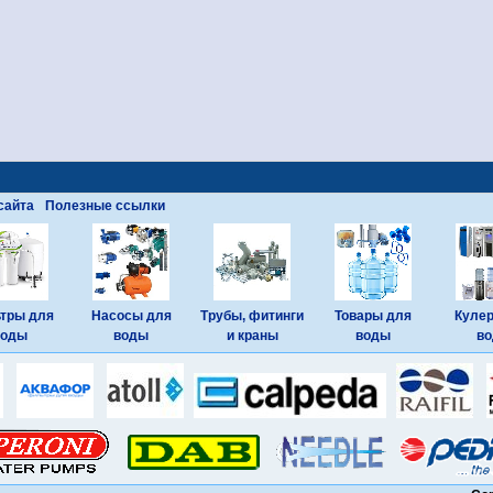
сайта
Полезные ссылки
тры для
Насосы для
Трубы, фитинги
Товары для
Куле
воды
воды
и краны
воды
в