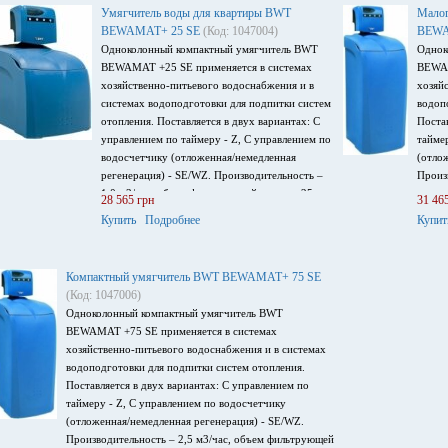
Умягчитель воды для квартиры BWT
Малог
BEWAMAT+ 25 SE
(Код: 1047004)
BEWA
Одноколонный компактный умягчитель BWT
Однок
BEWAMAT +25 SE применяется в системах
BEWAM
хозяйственно-питьевого водоснабжения и в
хозяй
системах водоподготовки для подпитки систем
водоп
отопления. Поставляется в двух вариантах: С
Поста
управлением по таймеру - Z, С управлением по
тайме
водосчетчику (отложенная/немедленная
(отло
регенерация) - SE/WZ. Производительность –
Произ
1,0 м3/час, объем фильтрующей среды – 25 л.,
среды 
28 565 грн
31 46
рабочее давление 1.5-6 атм, рабочая
темпе
Купить
Подробнее
Купит
температура 2-30 оС, напряжение питания
Гц.
220В, 50 Гц.
Компактный умягчитель BWT BEWAMAT+ 75 SE
(Код: 1047006)
Одноколонный компактный умягчитель BWT
BEWAMAT +75 SE применяется в системах
хозяйственно-питьевого водоснабжения и в системах
водоподготовки для подпитки систем отопления.
Поставляется в двух вариантах: С управлением по
таймеру - Z, С управлением по водосчетчику
(отложенная/немедленная регенерация) - SE/WZ.
Производительность – 2,5 м3/час, объем фильтрующей