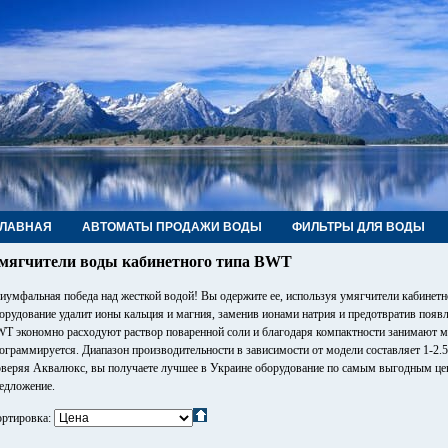
ГЛАВНАЯ
АВТОМАТЫ ПРОДАЖИ ВОДЫ
ФИЛЬТРЫ ДЛЯ ВОДЫ
РУБЫ, ФИТИНГИ, КРАНЫ
КОНТАКТЫ
мягчители воды кабинетного типа BWT
иумфальная победа над жесткой водой! Вы одержите ее, используя умягчители кабинет
орудование удалит ионы кальция и магния, заменив ионами натрия и предотвратив поя
T экономно расходуют раствор поваренной соли и благодаря компактности занимают м
ограммируется. Диапазон производительности в зависимости от модели составляет 1-2.5
веряя Аквалюкс, вы получаете лучшее в Украине оборудование по самым выгодным цен
едложение.
ртировка: