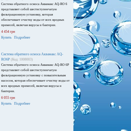
Система обратного осмоса Аквамакс AQ-RO 6
представляет собой шестиступенчатую
фильтрационную установку, которая
обеспечивает очистку воды от всех вредных
примесей, включая вирусы и бактерии.
4 454 грн
Купить
Подробнее
Система обратного осмоса Аквамакс AQ-
RO6P
(Код: 1008003)
Система обратного осмоса Аквамакс AQ-RO 6P
представляет собой шестиступенчатую
фильтрационную установку с повысительным
насосом, которая обеспечивает очистку воды от
всех вредных примесей, включая вирусы и
бактерии.
6 055 грн
Купить
Подробнее