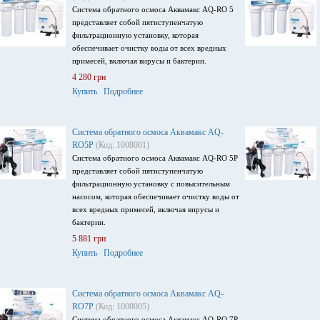
Система обратного осмоса Аквамакс AQ-RO 5
представляет собой пятиступенчатую
фильтрационную установку, которая
обеспечивает очистку воды от всех вредных
примесей, включая вирусы и бактерии.
4 280 грн
Купить
Подробнее
Система обратного осмоса Аквамакс AQ-
RO5P
(Код: 1008001)
Система обратного осмоса Аквамакс AQ-RO 5Р
представляет собой пятиступенчатую
фильтрационную установку с повысительным
насосом, которая обеспечивает очистку воды от
всех вредных примесей, включая вирусы и
бактерии.
5 881 грн
Купить
Подробнее
Система обратного осмоса Аквамакс AQ-
RO7P
(Код: 1008005)
Система обратного осмоса Аквамакс AQ-RO 7P