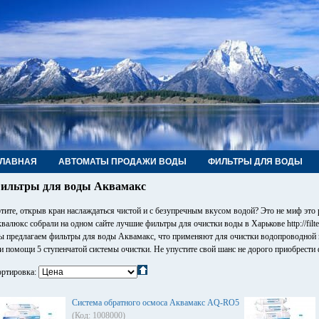
ГЛАВНАЯ
АВТОМАТЫ ПРОДАЖИ ВОДЫ
ФИЛЬТРЫ ДЛЯ ВОДЫ
РУБЫ, ФИТИНГИ, КРАНЫ
КОНТАКТЫ
ильтры для воды Аквамакс
тите, открыв кран наслаждаться чистой и с безупречным вкусом водой? Это не миф это 
валюкс собрали на одном сайте лучшие фильтры для очистки воды в Харькове http://filt
 предлагаем фильтры для воды Аквамакс, что применяют для очистки водопроводной 
и помощи 5 ступенчатой системы очистки. Не упустите свой шанс не дорого приобрести
ртировка:
Система обратного осмоса Аквамакс AQ-RO5
(Код: 1008000)