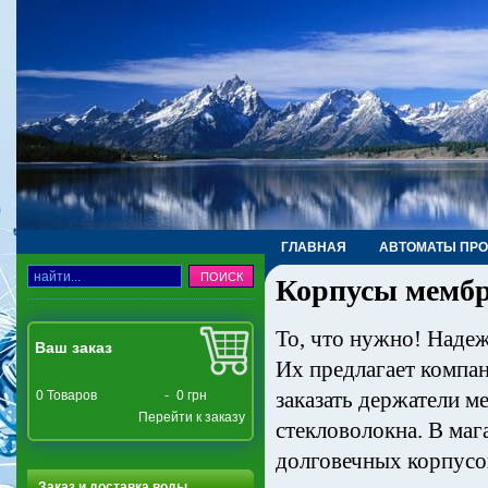
ГЛАВНАЯ
АВТОМАТЫ ПР
Корпусы мембр
ТРУБЫ, ФИТИНГИ, КРАНЫ
То, что нужно! Наде
Ваш заказ
Их предлагает компани
заказать держатели м
0
Товаров
-
0 грн
Перейти к заказу
стекловолокна. В маг
долговечных корпусо
Заказ и доставка воды