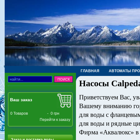
ГЛАВНАЯ
АВТОМАТЫ ПР
Насосы Calped
ТРУБЫ, ФИТИНГИ, КРАНЫ
Приветствуем Вас, у
Ваш заказ
Вашему вниманию гор
для воды с фланцевы
0
Товаров
-
0 грн
Перейти к заказу
для воды и рядные ц
Фирма «Аквалюкс» в 
Заказ и доставка воды