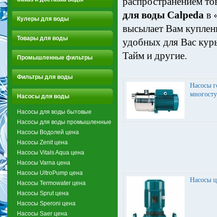
распространением то
для воды Calpeda
в 
Кулеры для воды
высылает Вам купле
Товары для воды
удобных для Вас кур
Тайм и другие.
Промышленные фильтры
Фильтры для воды
Насосы г
многосту
Насосы для воды
Насосы для воды бытовые
Насосы для воды промышленные
Насосы Водолей цена
Насосы Zenit цена
Насосы Vitals Aqua цена
Насосы Varna цена
Насосы UltroPump цена
Насосы 
Насосы Termowater цена
Насосы Sprut цена
Насосы Speroni цена
Насосы Saer цена