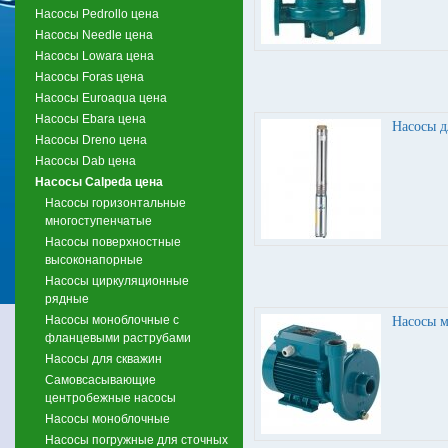
Насосы Pedrollo цена
Насосы Needle цена
Насосы Lowara цена
Насосы Foras цена
Насосы Euroaqua цена
Насосы Ebara цена
Насосы д
Насосы Dreno цена
Насосы Dab цена
Насосы Calpeda цена
Насосы горизонтальные
многоступенчатые
Насосы поверхностные
высоконапорные
Насосы циркуляционные
рядные
Насосы моноблочные с
Насосы 
фланцевыми раструбами
Насосы для скважин
Самовсасывающие
центробежные насосы
Насосы моноблочные
Насосы погружные для сточных