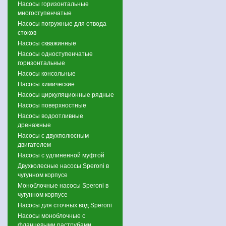
Насосы горизонтальные
многоступенчатые
Насосы погружные для отвода
стоков
Насосы скважинные
Насосы одноступенчатые
горизонтальные
Насосы консольные
Насосы химические
Насосы циркуляционные рядные
Насосы поверхностные
Насосы водоотливные
дренажные
Насосы с двухполюсным
двигателем
Насосы с удлиненной муфтой
Двухколесные насосы Speroni в
чугунном корпусе
Моноблочные насосы Speroni в
чугунном корпусе
Насосы для сточных вод Speroni
Насосы моноблочные с
фланцевыми раструбами