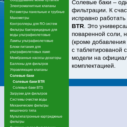
Солевые баки – од
Электромагнитные клапаны
фильтрации. К сча
Ротаметры панельные и трубные
исправно работать
Манометры
Контроллеры для RO систем
BTR
. Это универса
Фильтры бактерицидные для
поваренной соли, 
воды ультрафиолетовые
(кроме добавления
Лампы ультрафиолетовые
Блоки питания для
с таблетированой с
ультрафиолетовых ламп
модели на официал
Мембранные насосы-дозаторы
Баллоны для фильтров
комплектацией.
Управляющие клапаны
Солевые баки
Солевые баки BTR
Солевые баки BTS
Загрузки для фильтров
Системы очистки воды
Механические фильтры
мешочного типа
Мультипатронные картриджные
фильтры