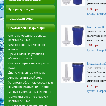
умягчения или у
1 500 грн
Кулеры для воды
Купить
Подроб
Товары для воды
Бак солевой BT
Промышленные фильтры
Солевые баки я
Системы обратного осмоса
реагентных сист
промышленные
умягчения или у
Фильтры систем обратного
3 188 грн
осмоса
Купить
Подроб
Промышленные установки
обратного осмоса
Система опреснения морской
Емкость для та
воды
(Код: 2045004)
Солевые баки я
Дистилляционные системы
реагентных сист
Автоматы питьевой воды
умягчения или у
Установки обратного осмоса для
4 875 грн
деминерализации воды Nerex
Купить
Подроб
Корпусы мембранных элементов
Мембраны обратного осмоса
промышленные
Оборудование мойки бутылей