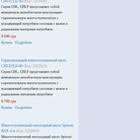
CHLF(T)2-50
(Код: 3202006)
Серия CHL, CHLF представляет собой
компактную моноблочную конструкцию
горизонтальную многоступенчатую с
всасывающий патрубком соосным с валом и
радиальным напорным патрубком.
8 640 грн
Купить
Подробнее
Горизонтальный многоступенчатый насос
CHLF(T)4-60
(Код: 3202010)
Серия CHL, CHLF представляет собой
компактную моноблочную конструкцию
горизонтальную многоступенчатую с
всасывающий патрубком соосным с валом и
радиальным напорным патрубком.
8 700 грн
Купить
Подробнее
Многоступенчатый тихоходный насос Speroni
RSX 4-4
(Код: 3202060)
Многоступенчатый тихоходный насос Spironi