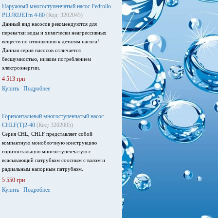
Наружный многоступенчатый насос Pedrollo
PLURIJETm 4-80
(Код: 3202045)
Данный вид насосов рекомендуются для
перекачки воды и химически неагрессивных
веществ по отношению к деталям насоса!
Данная серия насосов отличается
бесшумностью, низким потреблением
электроэнергии.
4 513 грн
Купить
Подробнее
Горизонтальный многоступенчатый насос
CHLF(T)2-40
(Код: 3202005)
Серия CHL, CHLF представляет собой
компактную моноблочную конструкцию
горизонтальную многоступенчатую с
всасывающий патрубком соосным с валом и
радиальным напорным патрубком.
5 550 грн
Купить
Подробнее