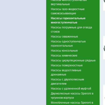
вертикальные
Насосы газо-жидкостные
самовсасывающие
Насосы горизонтальные
многоступенчатые
Насосы погружные для отвода
стоков
Насосы скважинные
Насосы одноступенчатые
горизонтальные
Насосы консольные
Насосы химические
Насосы циркуляционные рядные
Насосы поверхностные
Насосы водоотливные
дренажные
Насосы с двухполюсным
двигателем
Насосы с удлиненной муфтой
Двухколесные насосы Speroni в
чугунном корпусе
Моноблочные насосы Speroni в