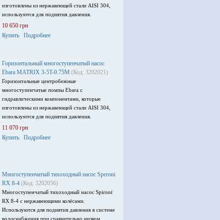
изготовлены из нержавеющей стали AISI 304,
используются для поднятия давления.
10 650 грн
Купить
Подробнее
Горизонтальный многоступенчатый насос
Ebara MATRIX 3-5T-0.75M
(Код: 3202021)
Горизонтальные центробежные
многоступенчатые помпы Ebara с
гидравлическими компонентами, которые
изготовлены из нержавеющей стали AISI 304,
используются для поднятия давления.
11 070 грн
Купить
Подробнее
Многоступенчатый тихоходный насос Speroni
RX 8-4
(Код: 3202056)
Многоступенчатый тихоходный насос Spironi
RX 8-4 с нержавеющими колёсами.
Используются для поднятия давления в системе
водоснабжения при сравнительно низком