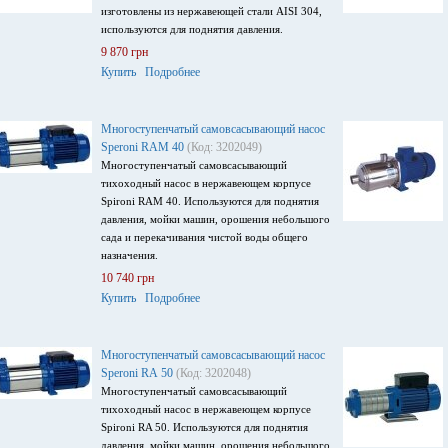
изготовлены из нержавеющей стали AISI 304,
используются для поднятия давления.
9 870 грн
Купить
Подробнее
Многоступенчатый самовсасывающий насос
Speroni RАM 40
(Код: 3202049)
Многоступенчатый самовсасывающий
тихоходный насос в нержавеющем корпусе
Spironi RAM 40. Используются для поднятия
давления, мойки машин, орошения небольшого
сада и перекачивания чистой воды общего
назначения.
10 740 грн
Купить
Подробнее
Многоступенчатый самовсасывающий насос
Speroni RА 50
(Код: 3202048)
Многоступенчатый самовсасывающий
тихоходный насос в нержавеющем корпусе
Spironi RA 50. Используются для поднятия
давления, мойки машин, орошения небольшого