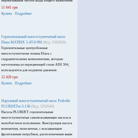
перекачивания чистой воды общего назначения.
11 641 грн
Купить
Подробнее
Горизонтальный многоступенчатый насос
Ebara MATRIX 5-4T-0.9M
(Код: 3202028)
Горизонтальные центробежные
многоступенчатые помпы Ebara с
гидравлическими компонентами, которые
изготовлены из нержавеющей стали AISI 304,
используются для поднятия давления.
12 420 грн
Купить
Подробнее
Наружный многоступенчатый насос Pedrollo
PLURIJETm 3-130
(Код: 3202044)
Насосы PLURIJET горизонтальные
многоступенчатые самовсасывающие насосы в
моноблочном исполнении. Конструкция насоса
компактная, монолитная, с всасывающим
фронтальным патрубком, расположенным выше