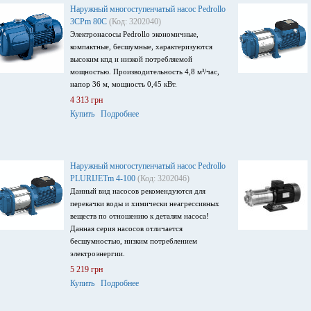
Наружный многоступенчатый насос Pedrollo
3CPm 80C
(Код: 3202040)
Электронасосы Pedrollo экономичные,
компактные, бесшумные, характеризуются
высоким кпд и низкой потребляемой
мощностью. Производительность 4,8 м³/час,
напор 36 м, мощность 0,45 кВт.
4 313 грн
Купить
Подробнее
Наружный многоступенчатый насос Pedrollo
PLURIJETm 4-100
(Код: 3202046)
Данный вид насосов рекомендуются для
перекачки воды и химически неагрессивных
веществ по отношению к деталям насоса!
Данная серия насосов отличается
бесшумностью, низким потреблением
электроэнергии.
5 219 грн
Купить
Подробнее