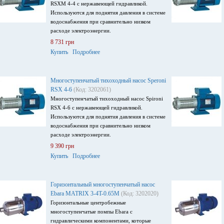
RSXM 4-4 с нержавеющей гидравликой.
Используются для поднятия давления в системе
водоснабжения при сравнительно низком
расходе электроэнергии.
8 731 грн
Купить
Подробнее
Многоступенчатый тихоходный насос Speroni
RSX 4-6
(Код: 3202061)
Многоступенчатый тихоходный насос Spironi
RSX 4-6 с нержавеющей гидравликой.
Используются для поднятия давления в системе
водоснабжения при сравнительно низком
расходе электроэнергии.
9 390 грн
Купить
Подробнее
Горизонтальный многоступенчатый насос
Ebara MATRIX 3-4T-0.65M
(Код: 3202020)
Горизонтальные центробежные
многоступенчатые помпы Ebara с
гидравлическими компонентами, которые