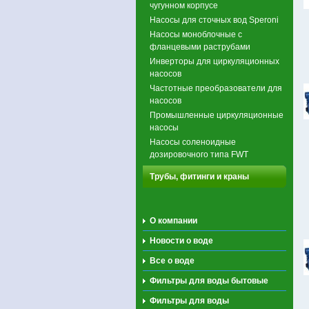
чугунном корпусе
Насосы для сточных вод Speroni
Насосы моноблочные с
фланцевыми раструбами
Инверторы для циркуляционных
насосов
Частотные преобразователи для
насосов
Промышленные циркуляционные
насосы
Насосы соленоидные
дозировочного типа FWT
Трубы, фитинги и краны
О компании
Новости о воде
Все о воде
Фильтры для воды бытовые
Фильтры для воды