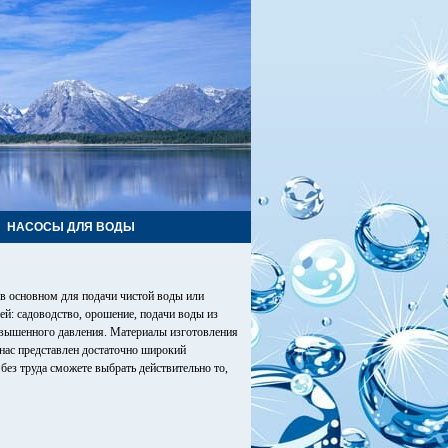
НАСОСЫ ДЛЯ ВОДЫ
в основном для подачи чистой воды или
ей: садоводство, орошение, подачи воды из
овышенного давления. Материалы изготовления
У нас представлен достаточно широкий
ез труда сможете выбрать действительно то,