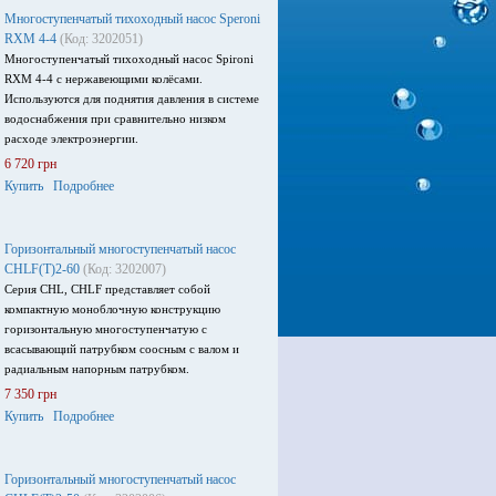
Многоступенчатый тихоходный насос Speroni
RXM 4-4
(Код: 3202051)
Многоступенчатый тихоходный насос Spironi
RXM 4-4 с нержавеющими колёсами.
Используются для поднятия давления в системе
водоснабжения при сравнительно низком
расходе электроэнергии.
6 720 грн
Купить
Подробнее
Горизонтальный многоступенчатый насос
CHLF(T)2-60
(Код: 3202007)
Серия CHL, CHLF представляет собой
компактную моноблочную конструкцию
горизонтальную многоступенчатую с
всасывающий патрубком соосным с валом и
радиальным напорным патрубком.
7 350 грн
Купить
Подробнее
Горизонтальный многоступенчатый насос