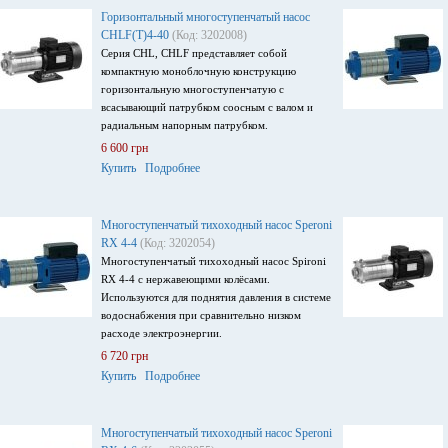
Горизонтальный многоступенчатый насос
CHLF(T)4-40
(Код: 3202008)
Серия CHL, CHLF представляет собой
компактную моноблочную конструкцию
горизонтальную многоступенчатую с
всасывающий патрубком соосным с валом и
радиальным напорным патрубком.
6 600 грн
Купить
Подробнее
Многоступенчатый тихоходный насос Speroni
RX 4-4
(Код: 3202054)
Многоступенчатый тихоходный насос Spironi
RX 4-4 с нержавеющими колёсами.
Используются для поднятия давления в системе
водоснабжения при сравнительно низком
расходе электроэнергии.
6 720 грн
Купить
Подробнее
Многоступенчатый тихоходный насос Speroni