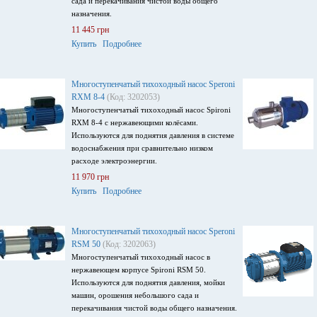
сада и перекачивания чистой воды общего
назначения.
11 445 грн
Купить
Подробнее
Многоступенчатый тихоходный насос Speroni
RXM 8-4
(Код: 3202053)
Многоступенчатый тихоходный насос Spironi
RXM 8-4 с нержавеющими колёсами.
Используются для поднятия давления в системе
водоснабжения при сравнительно низком
расходе электроэнергии.
11 970 грн
Купить
Подробнее
Многоступенчатый тихоходный насос Speroni
RSM 50
(Код: 3202063)
Многоступенчатый тихоходный насос в
нержавеющем корпусе Spironi RSM 50.
Используются для поднятия давления, мойки
машин, орошения небольшого сада и
перекачивания чистой воды общего назначения.