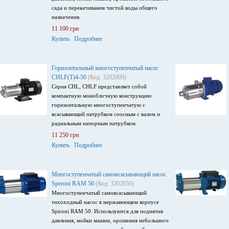
сада и перекачивания чистой воды общего
назначения.
11 100 грн
Купить
Подробнее
Горизонтальный многоступенчатый насос
CHLF(T)4-50
(Код: 3202009)
Серия CHL, CHLF представляет собой
компактную моноблочную конструкцию
горизонтальную многоступенчатую с
всасывающий патрубком соосным с валом и
радиальным напорным патрубком.
11 250 грн
Купить
Подробнее
Многоступенчатый самовсасывающий насос
Speroni RАM 50
(Код: 3202050)
Многоступенчатый самовсасывающий
тихоходный насос в нержавеющем корпусе
Spironi RAM 50. Используются для поднятия
давления, мойки машин, орошения небольшого