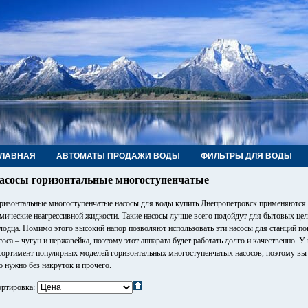
ГЛАВНАЯ
АВТОМАТЫ ПРОДАЖИ ВОДЫ
ФИЛЬТРЫ ДЛЯ ВОДЫ
РУБЫ, ФИТИНГИ, КРАНЫ
КОНТАКТЫ
асосы горизонтальные многоступенчатые
ризонтальные многоступенчатые насосы для воды купить Днепропетровск применяются 
мические неагрессивной жидкости. Такие насосы лучше всего подойдут для бытовых цел
лодца. Помимо этого высокий напор позволяют использовать эти насосы для станций п
соса – чугун и нержавейка, поэтому этот аппарата будет работать долго и качественно. 
сортимент популярных моделей горизонтальных многоступенчатых насосов, поэтому вы б
о нужно без накруток и прочего.
ртировка: