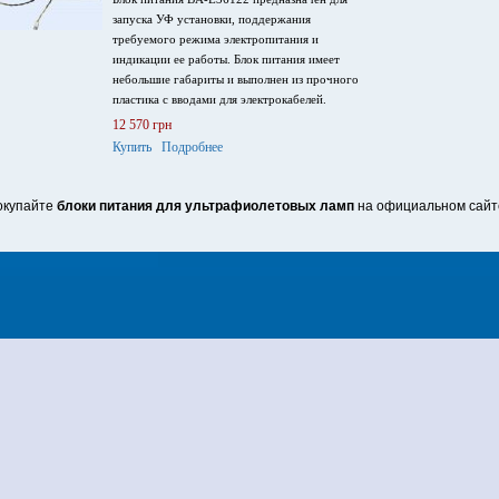
запуска УФ установки, поддержания
требуемого режима электропитания и
индикации ее работы. Блок питания имеет
небольшие габариты и выполнен из прочного
пластика с вводами для электрокабелей.
12 570 грн
Купить
Подробнее
окупайте
блоки питания для ультрафиолетовых ламп
на официальном сайте