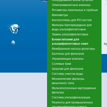
Электромагнитные клапаны
Ротаметры панельные и трубные
Манометры
Контроллеры для RO систем
Фильтры бактерицидные для
воды ультрафиолетовые
Лампы ультрафиолетовые
Блоки питания для
ультрафиолетовых ламп
П
Мембранные насосы-дозаторы
Баллоны для фильтров
Управляющие клапаны
Солевые баки
Загрузки для фильтров
Системы очистки воды
Механические фильтры
мешочного типа
Мультипатронные картриджные
фильтры
Система ультрафильтрации
Реагенты для промышленных
систем обратного осмоса