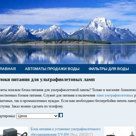
ГЛАВНАЯ
АВТОМАТЫ ПРОДАЖИ ВОДЫ
ФИЛЬТРЫ ДЛЯ ВОДЫ
РУБЫ, ФИТИНГИ, КРАНЫ
КОНТАКТЫ
локи питания для ультрафиолетовых ламп
няты поиском блока питания для ультрафиолетовой лампы? Только в магазине Аквалюкс
чественных блоков питания. Служит для питания и включения
ламп ультрафиолетовых
р
бытовых, так и промышленных нуждах. Если вам необходимо бесперебойно питать лампу, 
ступна. Заказ можно сделать по телефону.
ртировка:
Блок питания к установке ультрафиолетового
обеззараживания UV-6W
(Код: 2082017)