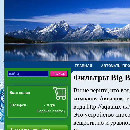
ГЛАВНАЯ
АВТОМАТЫ ПР
Фильтры Big B
ТРУБЫ, ФИТИНГИ, КРАНЫ
Вы не верите, что в
Ваш заказ
компания Аквалюкс и
вода http://aqualux.u
0
Товаров
-
0 грн
Перейти к заказу
Это устройство спос
веществ, но и уравно
Заказ и доставка воды