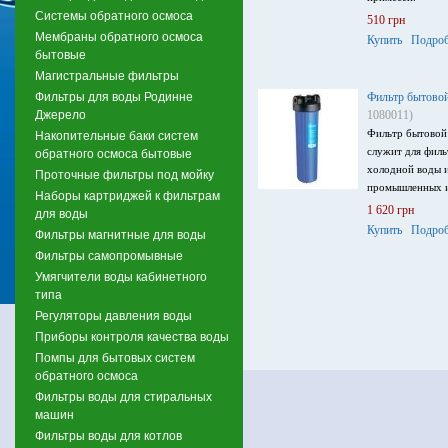
Системы обратного осмоса
510 грн
Мембраны обратного осмоса
Купить
Подроб
бытовые
Магистральные фильтры
Фильтры для воды Родинне
Фильтр бытово
Джерело
1080011)
Фильтр бытовой
Накопительные баки систем
служит для фил
обратного осмоса бытовые
холодной воды и
Проточные фильтры под мойку
промышленных и
Наборы картриджей к фильтрам
1 620 грн
для воды
Купить
Подроб
Фильтры магнитные для воды
Фильтры самопромывные
Умягчители воды кабинетного
типа
Регуляторы давления воды
Приборы контроля качества воды
Помпы для бытовых систем
обратного осмоса
Фильтры воды для стиральных
машин
Фильтры воды для котлов