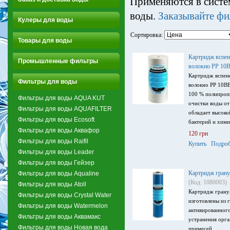
Применяются в систе
воды.
Заказывайте фи
Кулеры для воды
Сортировка:
Товары для воды
Картридж вспен
Промышленные фильтры
волокно PP 10В
Картридж вспен
Фильтры для воды
волокно PP 10ВB
100 % полипропи
Фильтры для воды AQUA KUT
очистки воды от
Фильтры для воды AQUAFILTER
обладает высоко
Фильтры для воды Ecosoft
бактерий и хими
Фильтры для воды Аквафор
120 грн
Фильтры для воды Raifil
Купить
Подроб
Фильтры для воды Leader
Фильтры для воды Гейзер
Картридж гран
Фильтры для воды Aqualine
(Код: 1080003)
Фильтры для воды Atoll
Картридж грану
Фильтры для воды Crystal Water
изготовлены из 
Фильтры для воды Watermelon
активированного
Фильтры для воды Аквамакс
устранения орг
Фильтры для воды Новая вода
примесей.