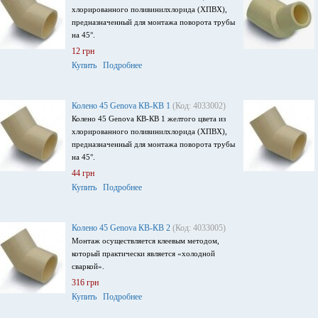
хлорированного поливинилхлорида (ХПВХ),
предназначенный для монтажа поворота трубы
на 45°.
12 грн
Купить
Подробнее
Колено 45 Genova КВ-КВ 1
(Код: 4033002)
Колено 45 Genova КВ-КВ 1 желтого цвета из
хлорированного поливинилхлорида (ХПВХ),
предназначенный для монтажа поворота трубы
на 45°.
44 грн
Купить
Подробнее
Колено 45 Genova КВ-КВ 2
(Код: 4033005)
Монтаж осуществляется клеевым методом,
который практически является «холодной
сваркой».
316 грн
Купить
Подробнее