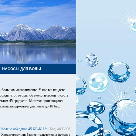
НАСОСЫ ДЛЯ ВОДЫ
 большом ассортименте. У нас вы найдете
рида, что говорит об экологической чистоте
 углом 45 градусов. Монтаж производится
тема выдерживает давление до 10 бар.
Колено обходное 45 КВ-КН ½
(Код: 4033006)
Характеристики: Размер подключения (клеевое