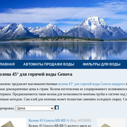
ГЛАВНАЯ
АВТОМАТЫ ПРОДАЖИ ВОДЫ
ФИЛЬТРЫ ДЛЯ ВОДЫ
РУБЫ, ФИТИНГИ, КРАНЫ
КОНТАКТЫ
олена 45° для горячей воды Genova
валюкс предлагает высококачественные
колена 45° для горячей воды Genova недорого
в
мые демократичные цены в стране. Колена изготовлены из хлорированного поливинилхло
териала. Предназначаются такие колена для возможности монтажа трубы в системе под
еевым методом. Сам клей для монтажа может полностью заменить холодную сварку. Сис
ртировка:
Колено 45 Genova КВ-КВ ½
(Код: 4033000)
Колено 45 Genova КВ-КВ ½ желтого цвета из