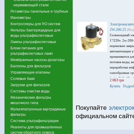
нержавеющей стали
Ротаметры панельные и трубные
Манометры
Контроллеры для RO систем
Электромагнитн
2W-200-25
(Код
Фильтры бактерицидные для
Соленоидный эл
воды ультрафиолетовые
1"/220v. 2w-200
Лампы ультрафиолетовые
нормально закры
Блоки питания для
автоматизации у
ультрафиолетовых ламп
применяются для
Мембранные насосы-дозаторы
потоков воды, в
Баллоны для фильтров
переработки неф
Управляющие клапаны
газообразных ср
(кг/см2) 0 -10кг
Солевые баки
2 063 грн
температура (С)
Загрузки для фильтров
Купить
Подроб
Системы очистки воды
Механические фильтры
мешочного типа
Покупайте
электро
Мультипатронные картриджные
фильтры
официальном сайте
Система ультрафильтрации
Реагенты для промышленных
систем обратного осмоса