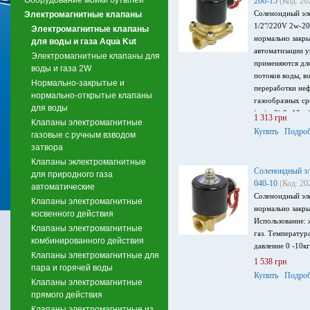
200-15
(Код: 20
Соленоидный эл
Электромагнитные клапаны
1/2"/220V 2w-2
Электромагнитные клапаны
нормально закры
для воды и газа Aqua Kut
автоматизации у
Электромагнитные клапаны для
применяются для
воды и газа 2W
потоков воды, в
Нормально-закрытые и
переработки неф
нормально-открытые клапаны
газообразных ср
для воды
(кг/см2) 0 -10кг
1 313 грн
Клапаны электромагнитные
температура (°С
Купить
Подроб
газовые с ручным взводом
затвора
Клапаны эклектромагнитные
Соленоидный э
для природного газа
040-10
(Код: 20
автоматические
Соленоидный эл
Клапаны электромагнитные
нормально закры
косвенного действия
Использование: 
Клапаны электромагнитные
газ. Температур
комбинированного действия
давление 0 -10к
Клапаны электромагнитные для
1 538 грн
пара и горячей воды
Купить
Подроб
Клапаны электромагнитные
прямого действия
Клапаны электромагнитные из