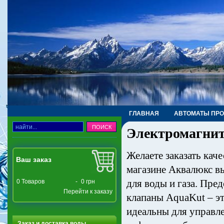
ГЛАВНАЯ
АВТОМАТЫ ПР
Электромагнит
ТРУБЫ, ФИТИНГИ, КРАНЫ
Желаете заказать кач
Ваш заказ
магазине Аквалюкс в
для воды и газа. Пр
0
Товаров
-
0 грн
Перейти к заказу
клапаны AquaKut – э
идеальны для управле
Заказ и доставка воды