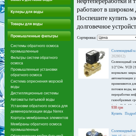
нефтепереработки и т
работают в широком д
Кулеры для воды
Поспешите купить эл
Товары для воды
долговечное устройст
Промышленные фильтры
Сортировка:
Системы обратного осмоса
Соленоидный к
промышленные
2028012)
Фильтры систем обратного
Соленоидный эл
осмоса
1/2"/24v. YCD 2
Промышленные установки
нормально закры
обратного осмоса
автоматизации у
Система опреснения морской
применяются для
воды
потоков воды, в
Дистилляционные системы
переработки неф
Автоматы питьевой воды
газообразных ср
(кг/см2) 0 -10кг
Установки обратного осмоса для
938 грн
температура (°С
деминерализации воды Nerex
Купить
Подроб
Корпусы мембранных элементов
Мембраны обратного осмоса
промышленные
Соленоидный кл
Оборудование мойки бутылей