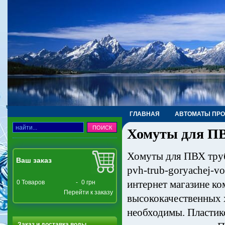
ГЛАВНАЯ
АВТОМАТЫ ПР
Хомуты для ПВ
ТРУБЫ, ФИТИНГИ, КРАНЫ
Хомуты для ПВХ труб 
Ваш заказ
pvh-trub-goryachej-v
интернет магазине к
0
Товаров
-
0 грн
Перейти к заказу
высококачественных 
необходимы. Пластик
Заказ и доставка воды