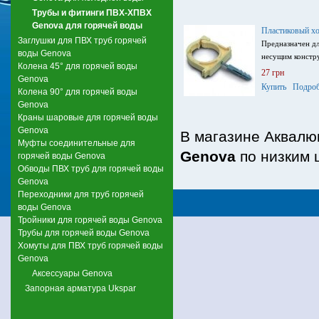
Трубы и фитинги ПВХ-ХПВХ
Genova для горячей воды
Пластиковый х
Заглушки для ПВХ труб горячей
Предназначен дл
воды Genova
несущим констр
Колена 45° для горячей воды
27 грн
Genova
Купить
Подроб
Колена 90° для горячей воды
Genova
Краны шаровые для горячей воды
Genova
В магазине Аквалю
Муфты соединительные для
Genova
по низким 
горячей воды Genova
Обводы ПВХ труб для горячей воды
Genova
Переходники для труб горячей
воды Genova
Тройники для горячей воды Genova
Трубы для горячей воды Genova
Хомуты для ПВХ труб горячей воды
Genova
Аксессуары Genova
Запорная арматура Ukspar