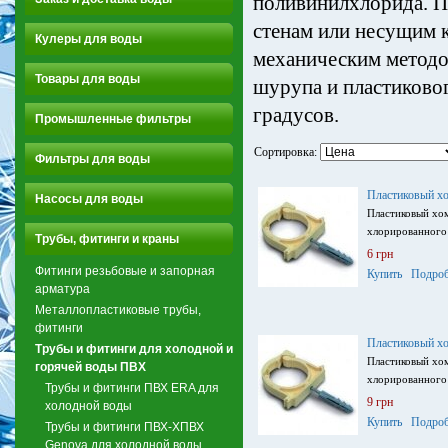
поливинилхлорида. П
стенам или несущим 
Кулеры для воды
механическим методом
Товары для воды
шурупа и пластиково
градусов.
Промышленные фильтры
Сортировка:
Фильтры для воды
Пластиковый х
Насосы для воды
Пластиковый хом
хлорированного
Трубы, фитинги и краны
6 грн
Фитинги резьбовые и запорная
Купить
Подроб
арматура
Металлопластиковые трубы,
фитинги
Пластиковый х
Трубы и фитинги для холодной и
Пластиковый хом
горячей воды ПВХ
хлорированного
Трубы и фитинги ПВХ ERA для
9 грн
холодной воды
Купить
Подроб
Трубы и фитинги ПВХ-ХПВХ
Genova для холодной воды