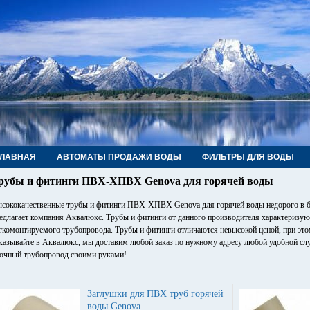
ГЛАВНАЯ
АВТОМАТЫ ПРОДАЖИ ВОДЫ
ФИЛЬТРЫ ДЛЯ ВОДЫ
РУБЫ, ФИТИНГИ, КРАНЫ
КОНТАКТЫ
рубы и фитинги ПВХ-ХПВХ Genova для горячей воды
сококачественные трубы и фитинги ПВХ-ХПВХ Genova для горячей воды недорого в б
едлагает компания Аквалюкс. Трубы и фитинги от данного производителя характеризу
гкомонтируемого трубопровода. Трубы и фитинги отличаются невысокой ценой, при это
казывайте в Аквалюкс, мы доставим любой заказ по нужному адресу любой удобной слу
очный трубопровод своими руками!
Заглушки для ПВХ труб горячей
воды Genova