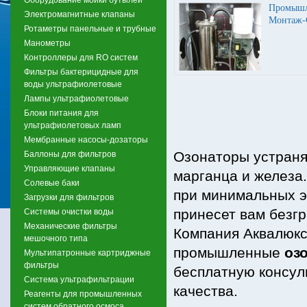
Промышл
Электромагнитные клапаны
Монтаж-
Ротаметры панельные и трубные
Манометры
Контроллеры для RO систем
Фильтры бактерицидные для
воды ультрафиолетовые
Лампы ультрафиолетовые
Блоки питания для
ультрафиолетовых ламп
Мембранные насосы-дозаторы
Озонаторы устраняю
Баллоны для фильтров
Управляющие клапаны
марганца и железа
Солевые баки
при минимальных э
Загрузки для фильтров
принесет вам безгр
Системы очистки воды
Механические фильтры
Компания Аквалюкс
мешочного типа
промышленные
оз
Мультипатронные картриджные
фильтры
бесплатную консул
Система ультрафильтрации
качества.
Реагенты для промышленных
систем обратного осмоса