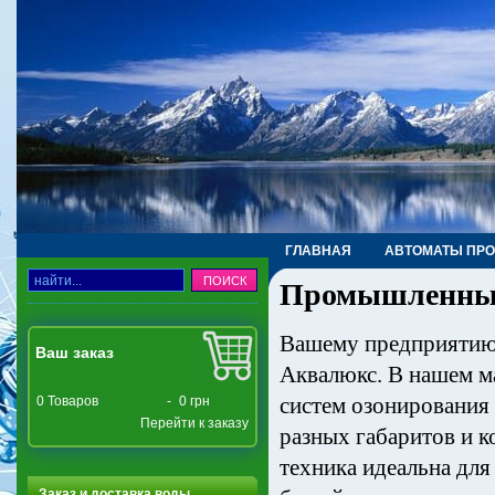
ГЛАВНАЯ
АВТОМАТЫ ПР
Промышленные
ТРУБЫ, ФИТИНГИ, КРАНЫ
Вашему предприятию 
Ваш заказ
Аквалюкс. В нашем м
систем озонирования 
0
Товаров
-
0 грн
Перейти к заказу
разных габаритов и 
техника идеальна для
Заказ и доставка воды