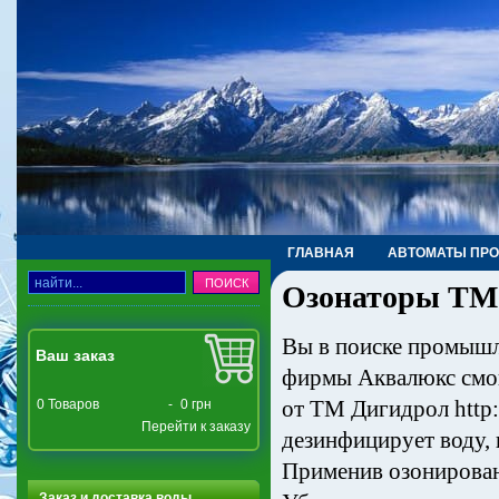
ГЛАВНАЯ
АВТОМАТЫ ПР
Озонаторы TM 
ТРУБЫ, ФИТИНГИ, КРАНЫ
Вы в поиске промыш
Ваш заказ
фирмы Аквалюкс смог
от ТМ Дигидрол http:
0
Товаров
-
0 грн
Перейти к заказу
дезинфицирует воду, 
Применив озонирован
Заказ и доставка воды