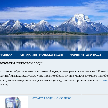
ГЛАВНАЯ
АВТОМАТЫ ПРОДАЖИ ВОДЫ
ФИЛЬТРЫ ДЛЯ ВОДЫ
РУБЫ, ФИТИНГИ, КРАНЫ
КОНТАКТЫ
втоматы питьевой воды
 хотите приобрести автомат для питьевой воды, но не определились с моделью? В этом
газина Аквалюкс, ведь только у нас на сайте собраны лучшие модели автоматов на люб
пользуют для дозированной подачи воды в учреждениях или торговых павильонах.
Зака
лефону.
Автоматы воды - Аквалюкс