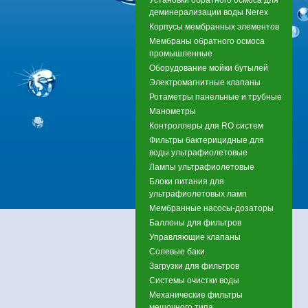
деминерализации воды Nerex
Корпусы мембранных элементов
Мембраны обратного осмоса
промышленные
Оборудование мойки бутылей
Электромагнитные клапаны
Ротаметры панельные и трубные
Манометры
Контроллеры для RO систем
Фильтры бактерицидные для
воды ультрафиолетовые
Лампы ультрафиолетовые
Блоки питания для
ультрафиолетовых ламп
Мембранные насосы-дозаторы
Баллоны для фильтров
Управляющие клапаны
Солевые баки
Загрузки для фильтров
Системы очистки воды
Механические фильтры
мешочного типа