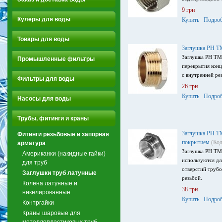
9 грн
Кулеры для воды
Купить
Подроб
Товары для воды
Заглушка РН Т
Заглушка РН TM
Промышленные фильтры
перекрытия кон
с внутренней ре
Фильтры для воды
26 грн
Купить
Подроб
Насосы для воды
Трубы, фитинги и краны
Заглушка РН Т
Фитинги резьбовые и запорная
покрытием
(Код
арматура
Заглушка РН TM
Американки (накидные гайки)
используются дл
для труб
отверстий трубо
Заглушки труб латунные
резьбой.
Колена латунные и
38 грн
никелированные
Купить
Подроб
Контргайки
Краны шаровые для
металлопластиковых труб