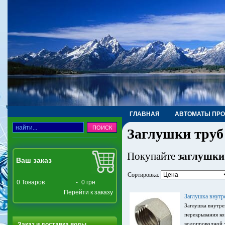
ГЛАВНАЯ
АВТОМАТЫ ПР
Заглушки труб
ТРУБЫ, ФИТИНГИ, КРАНЫ
Покупайте
заглушки
Ваш заказ
Сортировка:
0
Товаров
-
0 грн
Перейти к заказу
Заглушка внутр
Заглушка внутре
перекрывания ко
водопроводной 
Заказ и доставка воды