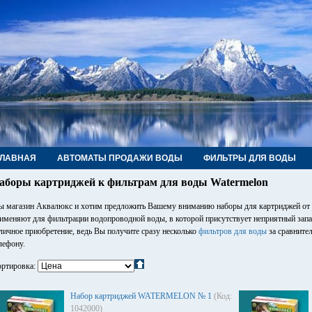
ГЛАВНАЯ
АВТОМАТЫ ПРОДАЖИ ВОДЫ
ФИЛЬТРЫ ДЛЯ ВОДЫ
РУБЫ, ФИТИНГИ, КРАНЫ
КОНТАКТЫ
аборы картриджей к фильтрам для воды Watermelon
 магазин Аквалюкс и хотим предложить Вашему вниманию наборы для картриджей от 
именяют для фильтрации водопроводной воды, в которой присутствует неприятный запах 
личное приобретение, ведь Вы получите сразу несколько
фильтров для воды
за сравните
лефону.
ртировка:
Набор картриджей WATERMELON № 1
(Код:
1042000)