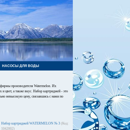
НАСОСЫ ДЛЯ ВОДЫ
фирмы производителя Watermelon. Их
и цвет, а также вкус. Набор картриджей - это
льно невысокую цену, связавшись с нами по
Набор картриджей WATERMELON № 3
(Код:
1042002)