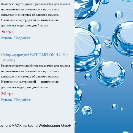
Комплект картриджей предназначен для замены
использованных элементов в проточных
фильтрах и системах обратного осмоса.
Назначение картриджей — комплексная
доочистка водопроводной воды.
209 грн
Купить
Подробнее
Набор картриджей WATERMELON №2
(Код:
1042001)
Комплект картриджей предназначен для замены
использованных элементов в проточных
фильтрах и системах обратного осмоса.
Назначение картриджей — комплексная
доочистка водопроводной воды.
241 грн
Купить
Подробнее
pyright MAXXmarketing Webdesigner GmbH