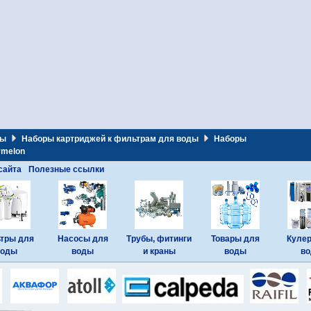
ды
Наборы картриджей к фильтрам для воды
Наборы
rmelon
сайта
Полезные ссылки
тры для
Насосы для
Трубы, фитинги
Товары для
Куле
воды
воды
и краны
воды
в