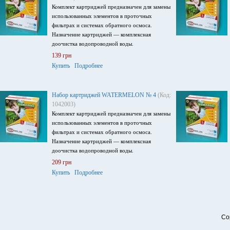
Комплект картриджей предназначен для замены
использованных элементов в проточных
фильтрах и системах обратного осмоса.
Назначение картриджей — комплексная
доочистка водопроводной воды.
139 грн
Купить
Подробнее
Набор картриджей WATERMELON № 4
(Код:
1042003)
Комплект картриджей предназначен для замены
использованных элементов в проточных
фильтрах и системах обратного осмоса.
Назначение картриджей — комплексная
доочистка водопроводной воды.
209 грн
Купить
Подробнее
Co