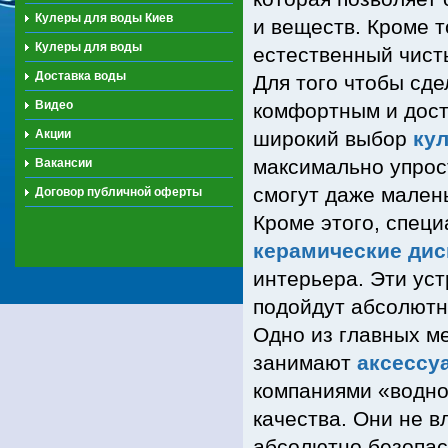
Кулеры для воды Киев
и веществ. Кроме 
Кулеры для воды
естественный чист
Доставка воды
Для того чтобы сд
Видео
комфортным и дос
Акции
широкий выбор
ку
максимально упрос
Вакансии
смогут даже малень
Договор публичной оферты
Кроме этого, спец
керамические ди
интерьера. Эти уст
подойдут абсолютн
Одно из главных м
занимают
аксессу
компаниями «водно
качества. Они не в
абсолютно безопас