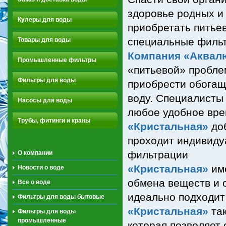
здоровье родных и
Кулеры для воды
приобретать питье
специальные филь
Товары для воды
Компания «Аквал
Промышленные фильтры
«питьевой» пробл
Фильтры для воды
приобрести обога
воду. Специалисты
Насосы для воды
любое удобное вре
Трубы, фитинги и краны
«Кристальная»
доб
проходит индивиду
фильтрации
О компании
«Кристальная»
име
Новости о воде
обмена веществ и 
Все о воде
идеально подходит
Фильтры для воды бытовые
«Кристальная»
так
Фильтры для воды
промышленные
которая позволяет 