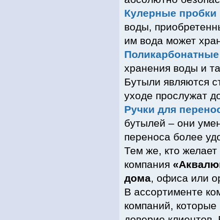
Кулерные пробки
воды, приобретенны
им вода может хра
Поликарбонатные
хранения воды и т
Бутыли являются с
уходе прослужат д
Ручки для перено
бутылей – они уме
переноса более уд
Тем же, кто желае
компания
«Аквалю
дома
, офиса или о
В ассортименте к
компаний, которые
доверие клиентов. 