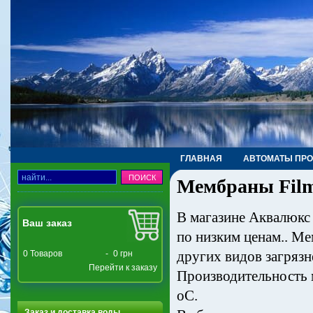
ГЛАВНАЯ
АВТОМАТЫ ПР
Мембраны Film
ТРУБЫ, ФИТИНГИ, КРАНЫ
В магазине Аквалюкс
Ваш заказ
по низким ценам.. Ме
других видов загряз
0
Товаров
-
0 грн
Перейти к заказу
Производительность м
оС.
Заказ и доставка воды