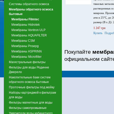
Системы обратного осмоса
тяжелых металло
растворенных в 
Мембраны обратного осмоса
микрона. Произв
бытовые
атм и 25°C, до 2
Мембраны Filmtec
размер (В х Д):
Мембраны Hidrotek
1 247 грн
Мембраны Vontron ULP
Купить
Подроб
Мембраны AQUAFILTER
Мембраны CSM
Мембраны Pnsepg
Покупайте
мембран
Мембраны ASPRINN
Мембраны Microfilter
официальном сайте
Магистральные фильтры
Фильтры для воды Родинне
Джерело
Накопительные баки систем
обратного осмоса бытовые
Проточные фильтры под мойку
Наборы картриджей к фильтрам
для воды
Фильтры магнитные для воды
Фильтры самопромывные
Умягчители воды кабинетного