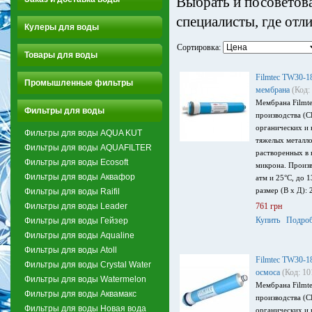
Выбрать и посоветов
специалисты, где отл
Кулеры для воды
Сортировка:
Товары для воды
Filmtec TW30-1
Промышленные фильтры
мембрана
(Код:
Мембрана Filmt
Фильтры для воды
производства (
органических и 
Фильтры для воды AQUA KUT
тяжелых металло
Фильтры для воды AQUAFILTER
растворенных в 
Фильтры для воды Ecosoft
микрона. Произв
Фильтры для воды Аквафор
атм и 25°C, до 1
размер (В х Д):
Фильтры для воды Raifil
Фильтры для воды Leader
761 грн
Купить
Подроб
Фильтры для воды Гейзер
Фильтры для воды Aqualine
Фильтры для воды Atoll
Filmtec TW30-1
Фильтры для воды Crystal Water
осмоса
(Код: 10
Фильтры для воды Watermelon
Мембрана Filmt
Фильтры для воды Аквамакс
производства (
Фильтры для воды Новая вода
органических и 