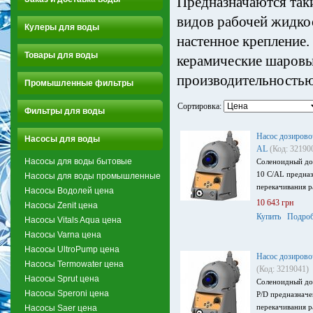
Предназначаются так
видов рабочей жидкос
Кулеры для воды
настенное крепление
Товары для воды
керамические шаровы
производительностью
Промышленные фильтры
Сортировка:
Фильтры для воды
Насос дозирово
Насосы для воды
AL
(Код: 32190
Насосы для воды бытовые
Соленоидный до
10 C/AL предназ
Насосы для воды промышленные
перекачивания р
Насосы Водолей цена
10 643 грн
Насосы Zenit цена
Купить
Подроб
Насосы Vitals Aqua цена
Насосы Varna цена
Насосы UltroPump цена
Насос дозирово
Насосы Termowater цена
(Код: 3219041)
Насосы Sprut цена
Соленоидный до
Насосы Speroni цена
P/D предназначе
перекачивания р
Насосы Saer цена