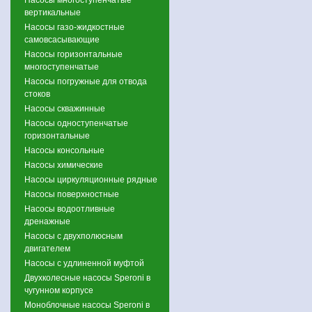
вертикальные
Насосы газо-жидкостные
самовсасывающие
Насосы горизонтальные
многоступенчатые
Насосы погружные для отвода
стоков
Насосы скважинные
Насосы одноступенчатые
горизонтальные
Насосы консольные
Насосы химические
Насосы циркуляционные рядные
Насосы поверхностные
Насосы водоотливные
дренажные
Насосы с двухполюсным
двигателем
Насосы с удлиненной муфтой
Двухколесные насосы Speroni в
чугунном корпусе
Моноблочные насосы Speroni в