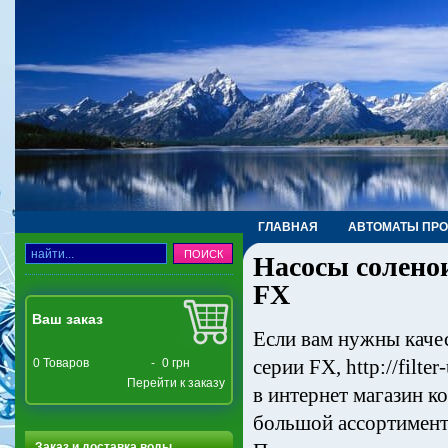
ГЛАВНАЯ
АВТОМАТЫ ПР
Насосы солено
ТРУБЫ, ФИТИНГИ, КРАНЫ
FX
Ваш заказ
Если вам нужны каче
серии FX, http://filte
0
Товаров
-
0 грн
Перейти к заказу
в интернет магазин 
большой ассортимент
Заказ и доставка воды