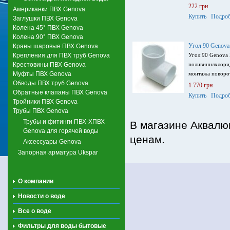
222 грн
Американки ПВХ Genova
Купить
Подроб
Заглушки ПВХ Genova
Колена 45° ПВХ Genova
Колена 90° ПВХ Genova
Угол 90 Genov
Краны шаровые ПВХ Genova
Крепления для ПВХ труб Genova
Угол 90 Genova 
Крестовины ПВХ Genova
поливинилхлори
Муфты ПВХ Genova
монтажа поворот
Обводы ПВХ труб Genova
1 770 грн
Обратные клапаны ПВХ Genova
Купить
Подроб
Тройники ПВХ Genova
Трубы ПВХ Genova
Трубы и фитинги ПВХ-ХПВХ
В магазине Аквалю
Genova для горячей воды
ценам.
Аксессуары Genova
Запорная арматура Ukspar
О компании
Новости о воде
Все о воде
Фильтры для воды бытовые