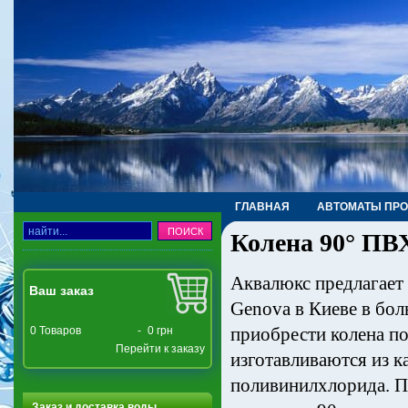
ГЛАВНАЯ
АВТОМАТЫ ПР
Колена 90° ПВ
ТРУБЫ, ФИТИНГИ, КРАНЫ
Аквалюкс предлагает
Ваш заказ
Genova в Киеве в бол
приобрести колена п
0
Товаров
-
0 грн
Перейти к заказу
изготавливаются из к
поливинилхлорида. П
Заказ и доставка воды