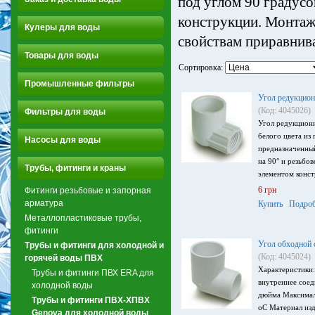
под углом 90 градусо
конструкции. Монтаж
Кулеры для воды
свойствам приравнива
Товары для воды
Сортировка:
Промышленные фильтры
Угол редукцио
(Код: 4045026)
Фильтры для воды
Угол редукцион
белого цвета из
Насосы для воды
предназначенны
на 90° и резьбо
Трубы, фитинги и краны
элементом конст
6 грн
Фитинги резьбовые и запорная
арматура
Купить
Подроб
Металлопластиковые трубы,
фитинги
Угол обходной 
Трубы и фитинги для холодной и
(Код: 4045024)
горячей воды ПВХ
Характеристики:
Трубы и фитинги ПВХ ERA для
внутреннее соед
холодной воды
дюйма Максимал
Трубы и фитинги ПВХ-ХПВХ
оС Материал из
Genova для холодной воды