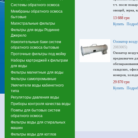
Системы обратного осмоса
т.ч. после пожа
овощей, зерна, к
Мембраны обратного осмоса
дезинфекции во
бытовые
13 688 грн
Магистральные фильтры
Купить
Подроб
Фильтры для воды Родинне
Джерело
Озонатор воз
Накопительные баки систем
2083005)
обратного осмоса бытовые
Озонатор возд
Проточные фильтры под мойку
предназначен дл
Наборы картриджей к фильтрам
обеззараживания
для воды
складских, офи
Фильтры магнитные для воды
номеров, холоди
Фильтры самопромывные
29 870 грн
Умягчители воды кабинетного
Купить
Подроб
типа
Регуляторы давления воды
Приборы контроля качества воды
Помпы для бытовых систем
обратного осмоса
Фильтры воды для стиральных
машин
Фильтры воды для котлов