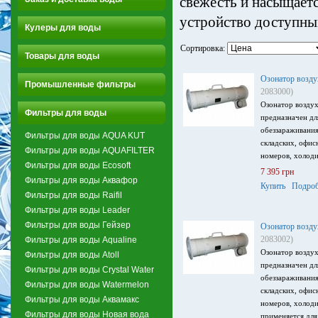
свежесть и насыщаетс
устройство доступным
Кулеры для воды
Сортировка:
Товары для воды
Озонатор воз
Промышленные фильтры
2083000)
Озонатор возд
Фильтры для воды
предназначен дл
обеззараживания
Фильтры для воды AQUA KUT
складских, офи
Фильтры для воды AQUAFILTER
номеров, холоди
Фильтры для воды Ecosoft
7 395 грн
Фильтры для воды Аквафор
Купить
Подроб
Фильтры для воды Raifil
Фильтры для воды Leader
Фильтры для воды Гейзер
Озонатор воз
2083002)
Фильтры для воды Aqualine
Озонатор возд
Фильтры для воды Atoll
предназначен дл
Фильтры для воды Crystal Water
обеззараживания
Фильтры для воды Watermelon
складских, офи
Фильтры для воды Аквамакс
номеров, холоди
Фильтры для воды Новая вода
применяется для