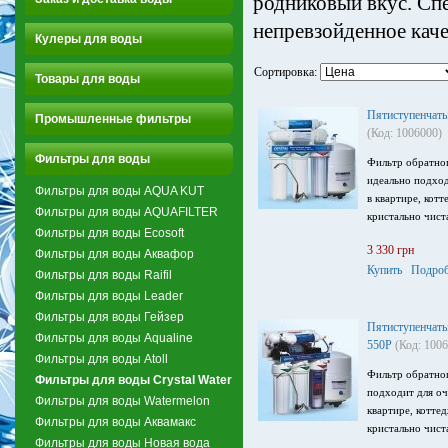
родниковый вкус. Сп
непревзойденное каче
Кулеры для воды
Сортировка:
Товары для воды
Пятиступенчат
Промышленные фильтры
(Код: 1006000)
Фильтры для воды
Фильтр обратно
идеально подход
Фильтры для воды AQUA KUT
в квартире, котт
Фильтры для воды AQUAFILTER
кристально чист
Фильтры для воды Ecosoft
3 330 грн
Фильтры для воды Аквафор
Купить
Подроб
Фильтры для воды Raifil
Фильтры для воды Leader
Фильтры для воды Гейзер
Пятиступенчат
Фильтры для воды Aqualine
550P
(Код: 100
Фильтры для воды Atoll
Фильтр обратно
Фильтры для воды Crystal Water
подходит для оч
Фильтры для воды Watermelon
квартире, котте
Фильтры для воды Аквамакс
кристально чист
Фильтры для воды Новая вода