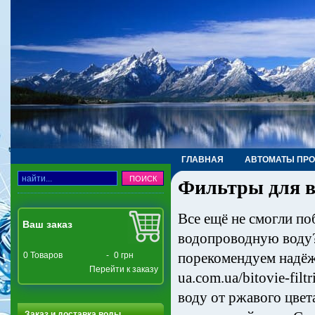
ГЛАВНАЯ
АВТОМАТЫ ПР
Фильтры для в
ТРУБЫ, ФИТИНГИ, КРАНЫ
Все ещё не смогли п
Ваш заказ
водопроводную воду?
порекомендуем надёжн
0
Товаров
-
0 грн
Перейти к заказу
ua.com.ua/bitovie-fil
воду от ржавого цвет
Заказ и доставка воды