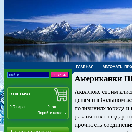
ГЛАВНАЯ
АВТОМАТЫ ПР
Американки П
ТРУБЫ, ФИТИНГИ, КРАНЫ
Аквалюкс своим клие
Ваш заказ
ценам и в большом ас
поливинилхлорида и 
0
Товаров
-
0 грн
Перейти к заказу
различных стандарто
прочность соединени
Заказ и доставка воды