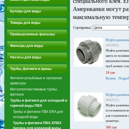
специального клея. Е
Американки могут ра
Кулеры для воды
максимальную темпер
Товары для воды
Сортировка:
Промышленные фильтры
Муфта разъёмн
4042001)
Фильтры для воды
Муфта разъёмна
цвета из поливи
Насосы для воды
предназначенная
труб разных ста
Трубы, фитинги и краны
24 грн
Фитинги резьбовые и запорная
Купить
Подроб
арматура
Металлопластиковые трубы,
фитинги
Муфта разъёмн
4042012)
Трубы и фитинги для холодной и
Муфта разъёмна
горячей воды ПВХ
из поливинилхло
Трубы и фитинги ПВХ ERA для
для соединения 
холодной воды
диаметра.
Трубы и фитинги ПВХ-ХПВХ
366 грн
Genova для холодной воды