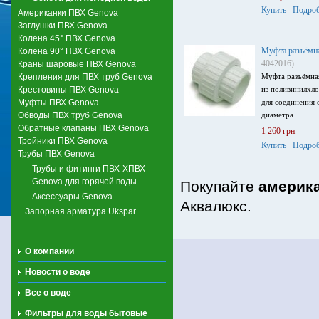
Купить
Подроб
Американки ПВХ Genova
Заглушки ПВХ Genova
Колена 45° ПВХ Genova
Муфта разъёмн
Колена 90° ПВХ Genova
4042016)
Краны шаровые ПВХ Genova
Крепления для ПВХ труб Genova
Муфта разъёмна
Крестовины ПВХ Genova
из поливинилхло
Муфты ПВХ Genova
для соединения 
Обводы ПВХ труб Genova
диаметра.
Обратные клапаны ПВХ Genova
1 260 грн
Тройники ПВХ Genova
Купить
Подроб
Трубы ПВХ Genova
Трубы и фитинги ПВХ-ХПВХ
Genova для горячей воды
Покупайте
америк
Аксессуары Genova
Аквалюкс.
Запорная арматура Ukspar
О компании
Новости о воде
Все о воде
Фильтры для воды бытовые