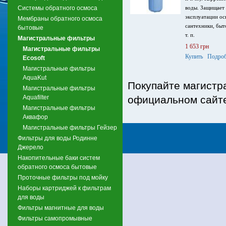
Системы обратного осмоса
воды. Защищает 
эксплуатации ос
Мембраны обратного осмоса
сантехники, быт
бытовые
т. п.
Магистральные фильтры
1 653 грн
Магистральные фильтры
Купить
Подроб
Ecosoft
Магистральные фильтры
AquaKut
Покупайте магистр
Магистральные фильтры
Aquafilter
официальном сайт
Магистральные фильтры
Аквафор
Магистральные фильтры Гейзер
Фильтры для воды Родинне
Джерело
Накопительные баки систем
обратного осмоса бытовые
Проточные фильтры под мойку
Наборы картриджей к фильтрам
для воды
Фильтры магнитные для воды
Фильтры самопромывные