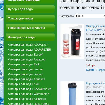
в квартире, так и на
модели по выгодной ц
Кулеры для воды
Сортировка:
Товары для воды
Фильтр для очис
Промышленные фильтры
FPV-112 HW
(К
Магистральный ф
Фильтры для воды
длиной 10" пред
воды. Основной 
Фильтры для воды AQUA KUT
устойчивость к 
Фильтры для воды AQUAFILTER
температур (до 
Фильтры для воды Ecosoft
резьбу 1/2" и кл
Фильтры для воды Аквафор
значительно упр
Фильтры для воды Raifil
551 грн
Фильтры для воды Leader
Купить
Подроб
Фильтры для воды Гейзер
Фильтры для воды Aqualine
Картриджный фи
Фильтры для воды Atoll
(Код: 1022001)
Фильтры для воды Crystal Water
Назначение: для
Фильтры для воды Watermelon
хозяйственно-бы
Фильтры для воды Аквамакс
механических пр
Фильтры для воды Новая вода
и т. п.). Коррек