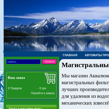
ГЛАВНАЯ
АВТОМАТЫ ПР
Магистральные
ТРУБЫ, ФИТИНГИ, КРАНЫ
Мы магазин Аквалюк
Ваш заказ
магистральных фильтро
лучших производител
0
Товаров
-
0 грн
Перейти к заказу
для удаления из вод
механических взвесей
Заказ и доставка воды