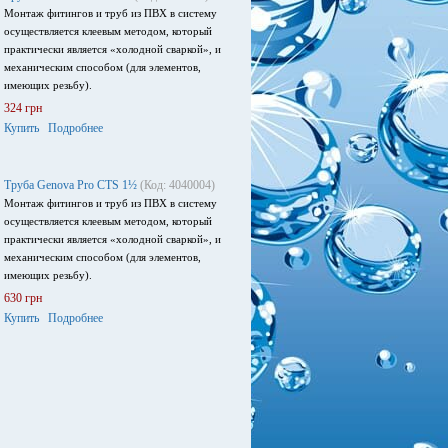
Монтаж фитингов и труб из ПВХ в систему
осуществляется клеевым методом, который
практически является «холодной сваркой», и
механическим способом (для элементов,
имеющих резьбу).
324 грн
Купить
Подробнее
Труба Genova Pro CTS 1½
(Код: 4040004)
Монтаж фитингов и труб из ПВХ в систему
осуществляется клеевым методом, который
практически является «холодной сваркой», и
механическим способом (для элементов,
имеющих резьбу).
630 грн
Купить
Подробнее