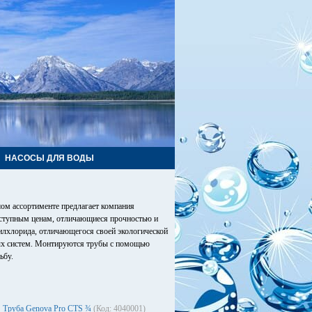
НАСОСЫ ДЛЯ ВОДЫ
ьшом ассортименте предлагает компания
оступным ценам, отличающиеся прочностью и
илхлорида, отличающегося своей экологической
ых систем. Монтируются трубы с помощью
ьбу.
Труба Genova Pro CTS ¾
(Код: 4040001)