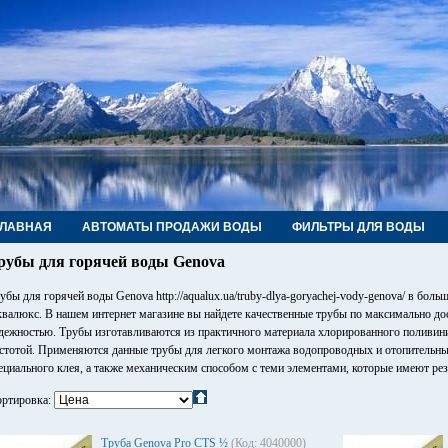
ГЛАВНАЯ
АВТОМАТЫ ПРОДАЖИ ВОДЫ
ФИЛЬТРЫ ДЛЯ ВОДЫ
РУБЫ, ФИТИНГИ, КРАНЫ
КОНТАКТЫ
рубы для горячей воды Genova
убы для горячей воды Genova http://aqualux.ua/truby-dlya-goryachej-vody-genova/ в бол
валюкс. В нашем интернет магазине вы найдете качественные трубы по максимально д
дежностью. Трубы изготавливаются из практичного материала хлорированного поливин
стотой. Применяются данные трубы для легкого монтажа водопроводных и отопительн
ециального клея, а также механическим способом с теми элементами, которые имеют рез
ртировка:
Труба Genova Pro CTS ½
(Код: 4040000)