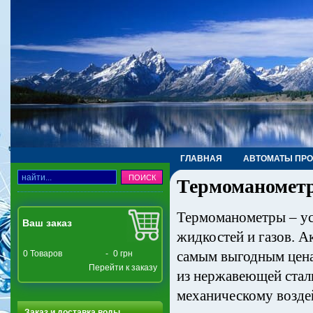
ГЛАВНАЯ
АВТОМАТЫ ПР
Термоманомет
ТРУБЫ, ФИТИНГИ, КРАНЫ
Термоманометры – ус
Ваш заказ
жидкостей и газов. 
самым выгодным цена
0
Товаров
-
0 грн
Перейти к заказу
из нержавеющей стали
механическому возде
Заказ и доставка воды