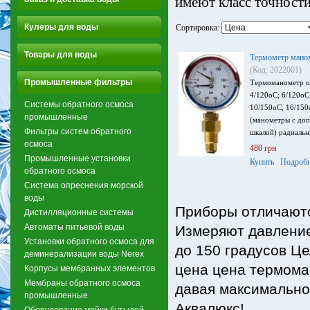
имеют класс точности
Кулеры для воды
Сортировка:
Товары для воды
Термометр мано
(Код: 2022001)
Промышленные фильтры
Термоманометр 
4/120оС; 6/120оС
Системы обратного осмоса
10/150оС; 16/15
промышленные
(манометры с до
Фильтры систем обратного
шкалой) радиал
осмоса
480 грн
Промышленные установки
Купить
Подробн
обратного осмоса
Система опреснения морской
воды
Приборы отличаютс
Дистилляционные системы
Автоматы питьевой воды
Измеряют давление 
Установки обратного осмоса для
до 150 градусов Це
деминерализации воды Nerex
цена цена термома
Корпусы мембранных элементов
Мембраны обратного осмоса
давая максимально
промышленные
Аквалюкс!
Оборудование мойки бутылей