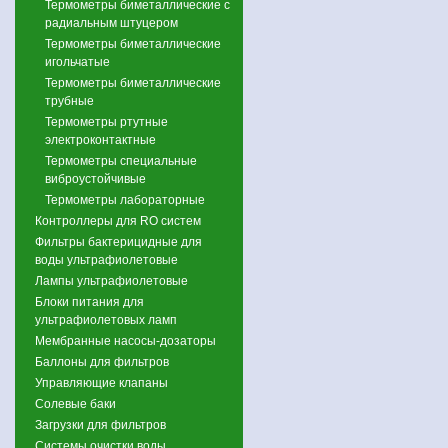
Термометры биметаллические с
радиальным штуцером
Термометры биметаллические
игольчатые
Термометры биметаллические
трубные
Термометры ртутные
электроконтактные
Термометры специальные
виброустойчивые
Термометры лабораторные
Контроллеры для RO систем
Фильтры бактерицидные для
воды ультрафиолетовые
Лампы ультрафиолетовые
Блоки питания для
ультрафиолетовых ламп
Мембранные насосы-дозаторы
Баллоны для фильтров
Управляющие клапаны
Солевые баки
Загрузки для фильтров
Системы очистки воды