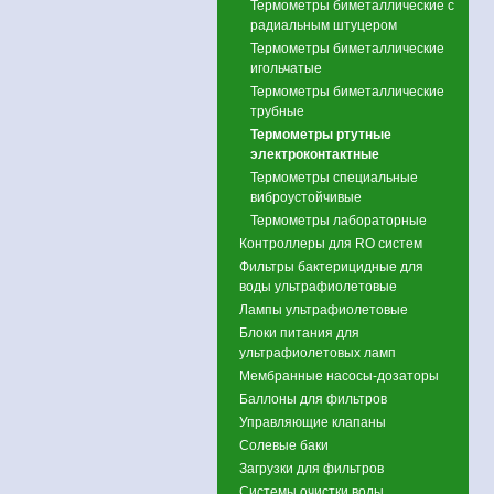
Термометры биметаллические с
радиальным штуцером
Термометры биметаллические
игольчатые
Термометры биметаллические
трубные
Термометры ртутные
электроконтактные
Термометры специальные
виброустойчивые
Термометры лабораторные
Контроллеры для RO систем
Фильтры бактерицидные для
воды ультрафиолетовые
Лампы ультрафиолетовые
Блоки питания для
ультрафиолетовых ламп
Мембранные насосы-дозаторы
Баллоны для фильтров
Управляющие клапаны
Солевые баки
Загрузки для фильтров
Системы очистки воды