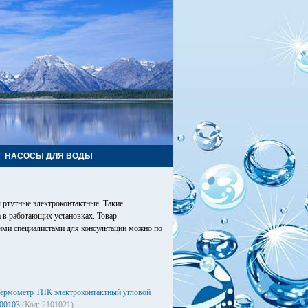
НАСОСЫ ДЛЯ ВОДЫ
 ртутные электроконтактные. Такие
 в работающих установках. Товар
шими специалистами для консультации можно по
ермометр ТПК электроконтактный угловой
00103
(Код: 2101021)