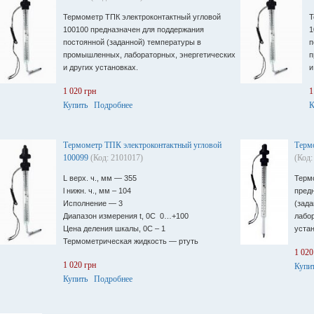
Термометр ТПК электроконтактный угловой
Т
100100 предназначен для поддержания
1
постоянной (заданной) температуры в
п
промышленных, лабораторных, энергетических
п
и других установках.
и
1 020 грн
1
Купить
Подробнее
К
Термометр ТПК электроконтактный угловой
Терм
100099
(Код: 2101017)
(Код:
L верх. ч., мм ― 355
Терм
l нижн. ч., мм – 104
пред
Исполнение ― 3
(зад
Диапазон измерения t, 0C 0…+100
лабор
Цена деления шкалы, 0С – 1
устан
Термометрическая жидкость ― ртуть
1 020
1 020 грн
Купи
Купить
Подробнее