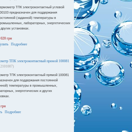
ермометр ТПК электроконтактный угловой
00103 предназначен для поддержания
остоянной (заданной) температуры в
ромышленных, лабораторных, энергетических
 других установках.
 020 грн
упить
Подробнее
ометр ТПК электроконтактный прямой 100081
 2101007)
ометр ТПК электроконтактный прямой 100081
назначен для поддержания постоянной
анной) температуры в промышленных,
аторных, энергетических и других
овках.
 грн
ть
Подробнее