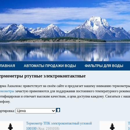
ГЛАВНАЯ
АВТОМАТЫ ПРОДАЖИ ВОДЫ
ФИЛЬТРЫ ДЛЯ ВОДЫ
РУБЫ, ФИТИНГИ, КРАНЫ
КОНТАКТЫ
ермометры ртутные электроконтактные
рма Аквалюкс приветствует на своём сайте и предлагает вашему вниманию термометры
рмометры
зачастую применяются для поддержания постоянного температурного режима
ртифицирован и отвечает высоким качествам, а цена доступна каждому. Связаться с на
лефону.
ртировка:
Термометр ТПК электроконтактный угловой
Т
100100
(Код: 2101018)
1