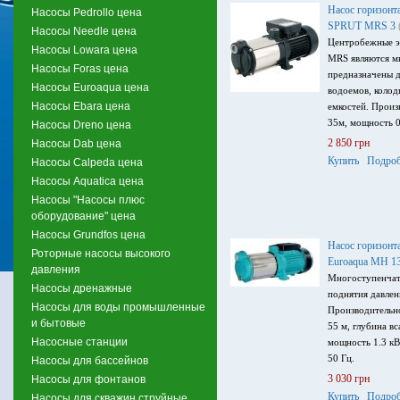
Насос горизонт
Насосы Pedrollo цена
SPRUT MRS 3
Насосы Needle цена
Центробежные э
Насосы Lowara цена
MRS являются м
Насосы Foras цена
предназначены д
Насосы Euroaqua цена
водоемов, колод
Насосы Ebara цена
емкостей. Произ
35м, мощность 0
Насосы Dreno цена
2 850 грн
Насосы Dab цена
Купить
Подроб
Насосы Calpeda цена
Насосы Aquatica цена
Насосы "Насосы плюс
оборудование" цена
Насосы Grundfos цена
Насос горизонт
Роторные насосы высокого
Euroaqua MH 1
давления
Многоступенчат
Насосы дренажные
поднятия давлен
Насосы для воды промышленные
Производительно
и бытовые
55 м, глубина вс
Насосные станции
мощность 1.3 кВ
50 Гц.
Насосы для бассейнов
3 030 грн
Насосы для фонтанов
Купить
Подроб
Насосы для скважин струйные