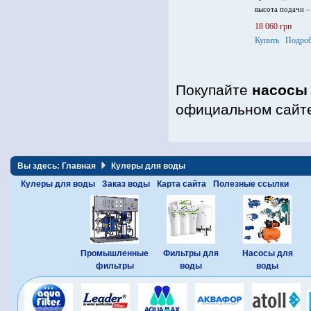
высота подачи –
напряжение пита
18 060 грн
Купить
Подроб
Покупайте
насосы
официальном сайте
Вы здесь:
Главная
Кулеры для воды
Кулеры для воды
Заказ воды
Карта сайта
Полезные ссылки
Промышленные
Фильтры для
Насосы для
фильтры
воды
воды