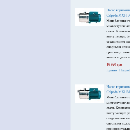
Насос горизонт
Calpeda MXH 8
Моноблочные го
многоступенчат
стали. Компактн
выступающих фл
соединением меж
опорными ножка
производительно
высота подачи –
напряжение пита
16 920 грн
Гц.
Купить
Подроб
Насос горизонт
Calpeda MXHM
Моноблочные го
многоступенчат
стали. Компактн
выступающих фл
соединением меж
опорными ножка
производительно