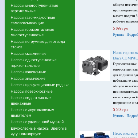
общего назначе
Насосы многоступенчатые
производительно
вертикальные
высота подачи 3
Насосы газо-жидкостные
рабочее напряже
самовсасывающие
5 099 грн
Насосы горизонтальные
Купить
Подроб
многоступенчатые
Насосы погружные для отвода
стоков
Насос горизонт
Насосы скважинные
Ebara COMPAC
Насосы одноступенчатые
Горизонтальные
горизонтальные
многоступенчат
Насосы консольные
для поднятия да
Насосы химические
небольшого сада
Насосы циркуляционные рядные
общего назначе
Насосы поверхностные
производительно
высота подачи 4
Насосы водоотливные
напряжение и ча
дренажные
5 543 грн
Насосы с двухполюсным
двигателем
Купить
Подроб
Насосы с удлиненной муфтой
Двухколесные насосы Speroni в
Насос многосту
чугунном корпусе