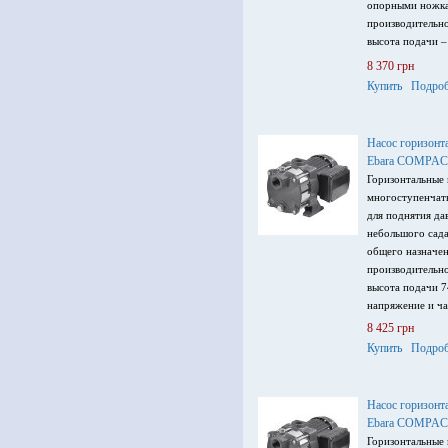
опорными ножка
производительно
высота подачи –
напряжение пита
8 370 грн
Гц.
Купить
Подроб
Насос горизонт
Ebara COMPAC
Горизонтальные
многоступенчат
для поднятия да
небольшого сада
общего назначе
производительно
высота подачи 7
напряжение и ча
8 425 грн
Купить
Подроб
Насос горизонт
Ebara COMPAC
Горизонтальные