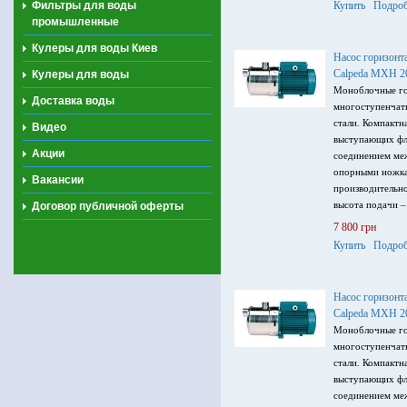
Фильтры для воды
Купить
Подроб
промышленные
Кулеры для воды Киев
Насос горизонт
Calpeda MXH 2
Кулеры для воды
Моноблочные го
Доставка воды
многоступенчат
стали. Компактн
Видео
выступающих фл
Акции
соединением меж
опорными ножка
Вакансии
производительно
высота подачи –
Договор публичной оферты
напряжение пита
7 800 грн
Гц.
Купить
Подроб
Насос горизонт
Calpeda MXH 2
Моноблочные го
многоступенчат
стали. Компактн
выступающих фл
соединением меж