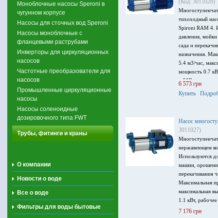
(Код: 3011028)
Моноблочные насосы Speroni в
Многоступенча
чугунном корпусе
тихоходный нас
Насосы для сточных вод Speroni
Spironi RAM 4. 
Насосы моноблочные с
давления, мойк
фланцевыми раструбами
сада и перекачи
Инверторы для циркуляционных
назначения. Мак
насосов
5.4 м3/час, мак
Частотные преобразователи для
мощность 0.7 кВ
насосов
– 50Гц.
6 573 грн
Промышленные циркуляционные
Купить
Подроб
насосы
Насосы соленоидные
дозировочного типа FWT
Насос многосту
3011027)
Трубы, фитинги и краны
Многоступенчат
нержавеющем ко
Используются дл
О компании
машин, орошени
перекачивания ч
Новости о воде
Максимальная пр
максимальная вы
Все о воде
1.1 кВт, рабоче
Фильтры для воды бытовые
7 176 грн