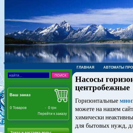
ГЛАВНАЯ
АВТОМАТЫ ПР
Насосы горизо
ТРУБЫ, ФИТИНГИ, КРАНЫ
центробежные
Ваш заказ
Горизонтальные
мног
можете на нашем сайт
0
Товаров
-
0 грн
Перейти к заказу
химически неактивных
для бытовых нужд, д
Заказ и доставка воды