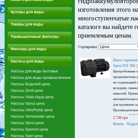
гидроаккумулояторов
изготовления этого н
Кулеры для воды
многоступенчатые на
Товары для воды
каталоге вы найдете 
приемлемым ценам.
Промышленные фильтры
Сортировка:
Фильтры для воды
Насос горизонт
Насосы для воды
Sprut JEX 500
(
Насосы для воды бытовые
Центробежные м
предназначены д
Насосы для воды промышленные
не содержащей м
Насосы Водолей цена
колодцев, скваж
Насосы Zenit цена
емкостей. Приме
Насосы Vitals Aqua цена
автоматическог
Насосы Varna цена
для орошения са
Насосы UltroPump цена
Производительно
мощность 0,67кВ
Насосы Termowater цена
2 730 грн
240 В.
Насосы Sprut цена
Купить
Подроб
Насосы Speroni цена
Насосы Saer цена