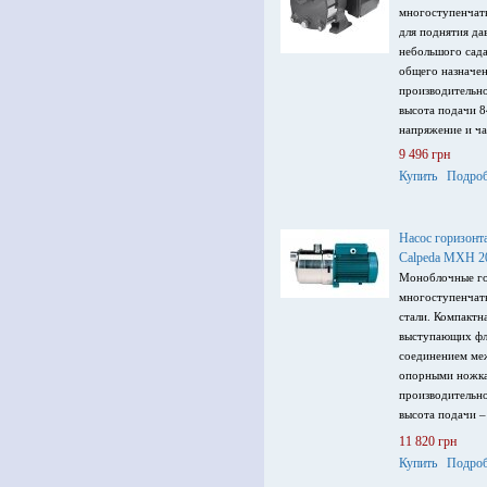
многоступенчат
для поднятия да
небольшого сада
общего назначе
производительно
высота подачи 8
напряжение и ча
9 496 грн
Купить
Подроб
Насос горизонт
Calpeda MXH 2
Моноблочные го
многоступенчат
стали. Компактн
выступающих фл
соединением меж
опорными ножка
производительно
высота подачи –
напряжение пита
11 820 грн
Гц.
Купить
Подроб