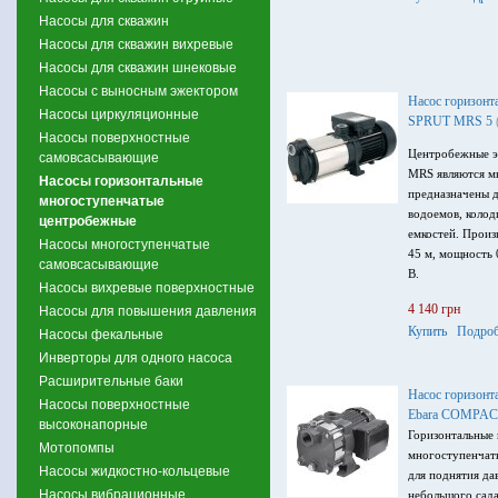
Насосы для скважин
Насосы для скважин вихревые
Насосы для скважин шнековые
Насосы с выносным эжектором
Насос горизонт
Насосы циркуляционные
SPRUT MRS 5
Насосы поверхностные
Центробежные э
самовсасывающие
MRS являются м
Насосы горизонтальные
предназначены д
многоступенчатые
водоемов, колод
центробежные
емкостей. Произ
Насосы многоступенчатые
45 м, мощность 
самовсасывающие
В.
Насосы вихревые поверхностные
4 140 грн
Насосы для повышения давления
Купить
Подроб
Насосы фекальные
Инверторы для одного насоса
Расширительные баки
Насос горизонт
Насосы поверхностные
Ebara COMPAC
высоконапорные
Горизонтальные
Мотопомпы
многоступенчат
Насосы жидкостно-кольцевые
для поднятия да
Насосы вибрационные
небольшого сада